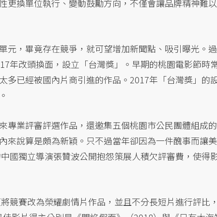
性更換單位執行、變動鼓勵方向，不僅會讓品牌精神難以
單元，畢竟存在競爭，就可望增加新聞點、吸引曝光。過
017年改頭換面，設立「台灣獎」。早期的桃園電影節時
太多已經被國內片商引進的作品。2017年「台灣獎」的
。
來專業評審評選作品，還邀集五個桃園市公民團體組成的
內來說算是頗為新穎。只不過當年卻因為一件醜事而讓美
）的中國獨立導演張贊波公開抱怨策展人積欠評審費，使得
，便將競賽改為榮耀劇情片作品，並且不分長短片進行評比