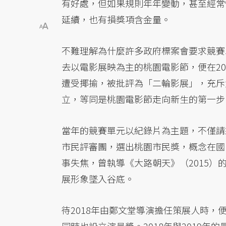
有好處，但如果規則年年變動，甚至經常
延續，也有損獎項含金量。
不難理解為什麼許多政府標案會要求競賽
去以電影展映為主的桃園電影節，便在2
遭受揶揄，被批評為「二輪影展」，充斥
立，等同是桃園電影節走向新生的第一步
當年的競賽單元以紀錄片為主題，不僅請
市民評審團，選出桃園市民獎，概念在國
事失焦，曾執導《大路朝天》（2015
展形象墜入谷底。
待2018年由鄭文堂導演擔任策展人時