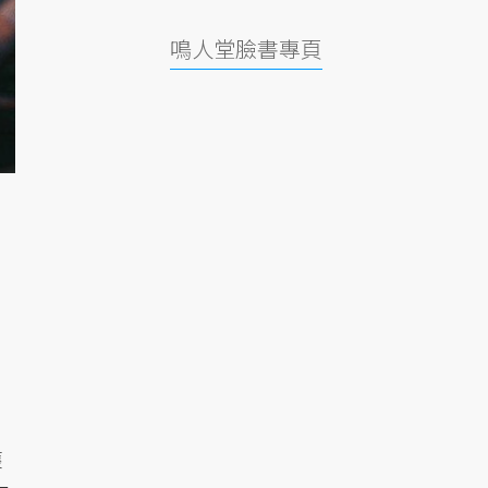
鳴人堂臉書專頁
獲