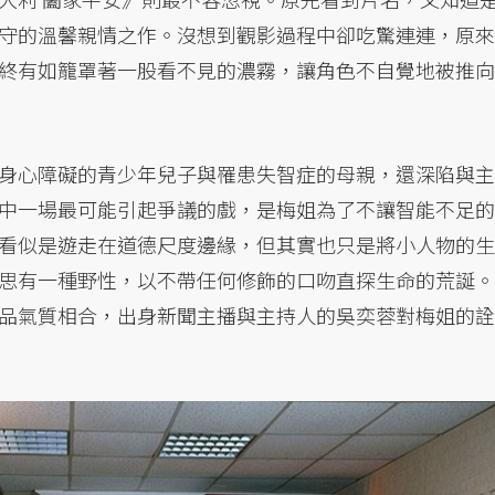
守的溫馨親情之作。沒想到觀影過程中卻吃驚連連，原來
終有如籠罩著一股看不見的濃霧，讓角色不自覺地被推向
身心障礙的青少年兒子與罹患失智症的母親，還深陷與主
中一場最可能引起爭議的戲，是梅姐為了不讓智能不足的
看似是遊走在道德尺度邊緣，但其實也只是將小人物的生
思有一種野性，以不帶任何修飾的口吻直探生命的荒誕。
品氣質相合，出身新聞主播與主持人的吳奕蓉對梅姐的詮