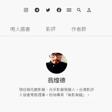
鳴人選書
影評
作者群
翁煌德
現任梅花鹿影展、光孚影展策展人。台灣影評
人協會常務理事。粉絲專頁「無影無蹤」。