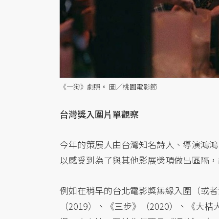
《一狗》劇照。 圖／桃園電影節
台灣獎入圍片單觀察
今年的策展人由台灣知名詩人、導演鴻鴻
以感受到為了與其他影展獎項做出區隔，
例如在稍早的台北電影獎無緣入圍（或者
（2019）、《三步》（2020）、《大桔