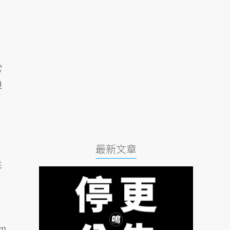
常
設
最新文章
影
，