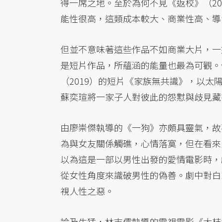
得一席之地。至於為何不見《返校》（20
能性很高，這類成本較大、商業性高、導
但並不意味著這些作品不如商業大片，一
是短片作品，所蘊涵的能量也最為可觀。
（2019）的短片《家族無共識》，以
蘇奕瑄將一家子人對彼此的怨懟與歧見藏
由廖崇傑執導的《一狗》亦頗具靈氣，故
為與女友關係觸礁，心情落寞，但在看來
以為這是一部以男性出發的愛情電影時，
從女性角度來識破男性的偽善。劇中對白
視人性之惡。
論及生猛，林志儒執導的電視電影《大桔