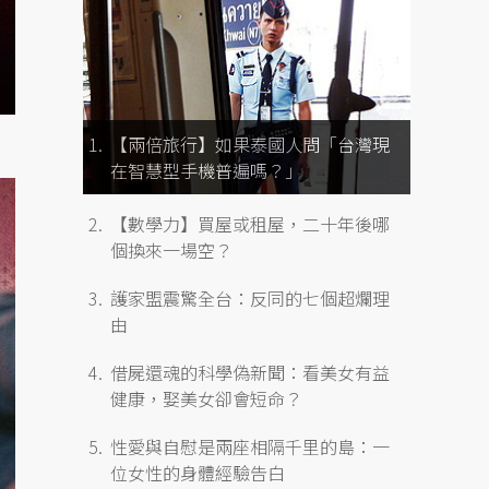
【兩倍旅行】如果泰國人問「台灣現
在智慧型手機普遍嗎？」
【數學力】買屋或租屋，二十年後哪
個換來一場空？
護家盟震驚全台：反同的七個超爛理
由
借屍還魂的科學偽新聞：看美女有益
健康，娶美女卻會短命？
性愛與自慰是兩座相隔千里的島：一
位女性的身體經驗告白