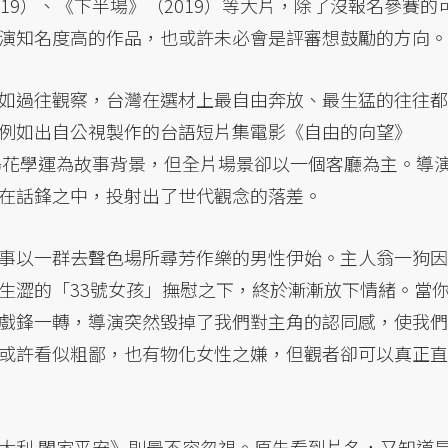
19）、《下半場》（2019）等大片，除了沒報名參賽的
演知名度高的作品，也或許未必會是評審想鼓勵的方向。
如過往觀察，台灣在選材上最自由奔放、最生猛的往往都
例如出自公視製作的台語短片集電影《自由的向望》
太陽花學運為故事背景，但全片場景卻以一個客廳為主。導
在話鋒之中，投射出了世代觀念的落差。
事以一群去聲色場所尋芳作樂的男性伊始。主人翁一狗因
生澀的「33號女孩」撫慰之下，終於漸漸放下情緒。當
戲鋒一轉，導演突然毀掉了我們對主角的認同感，使我們
或許看似粗鄙，也有物化女性之嫌，但觀者卻可以真正直
大利 闔家平安》則最不容忽視。原先看到片名，又知道