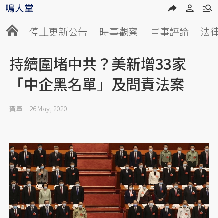
停止更新公告
時事觀察
軍事評論
法
持續圍堵中共？美新增33家
「中企黑名單」及問責法案
賀軍
26 May, 2020