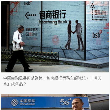
中國金融風暴再敲警鐘：包商銀行債務全額減記，「明天
系」成祭品？