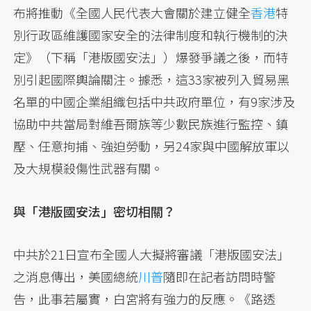
布將推動《全國人民代表大會關於建立健全
香港
特
別行政區維護國家安全的法律制度和執行機制的決
定》（下稱「港版國安法」）爆發爭議之後，而特
別引起國際輿論關注。據悉，這33家被列入貿易黑
名單的中國企業組織包括中共政府單位，有9家涉及
協助中共當局對維吾爾族等少數民族進行監控、鎮
壓、任意拘捕、強迫勞動，另24家與中國解放軍以
及大規模殺傷性武器有關。
與「港版國安法」密切相關？
中共於21日宣布全國人大擬將審議「港版國安法」
之消息傳出，美國總統
川普
隨即在記者訪問時警
告，此事若屬實，白宮將有強力的反應。《路透