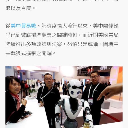
浪以及百度。
從
美中貿易戰
、肺炎疫情大流行以來，美中關係幾
乎已到徹底攤牌翻桌之關鍵時刻，而近期美國當局
陸續推出多項政策與法案，恐怕只是威懾、圍堵中
共戰狼式擴張之開端。