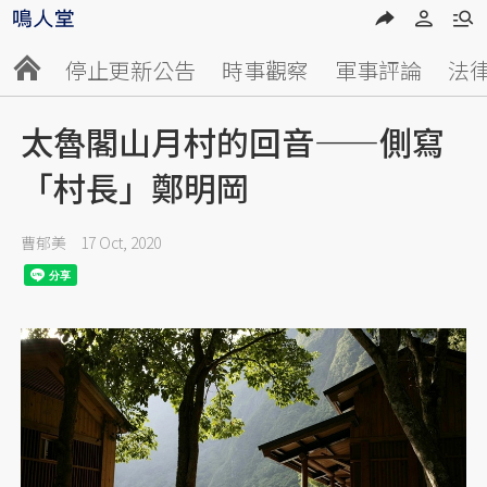
停止更新公告
時事觀察
軍事評論
法
太魯閣山月村的回音——側寫
「村長」鄭明岡
曹郁美
17 Oct, 2020