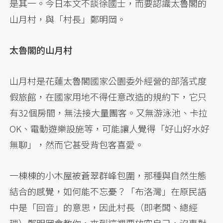
是其一。今日本文不談徐國士，而要認識太魯閣的
山月村，與「村長」鄭明岡。
太魯閣的山月村
山月村是花蓮太魯閣國家公園委外經營的部落式度
假旅館，在國家用地不得任意改造的規約下，它只
有32個房間，無法接大量團客。又無游泳池、卡拉
OK、電動遊樂設施等，可能讓人覺得「好山好水好
無聊」，然而它甚受背包客喜愛。
一棟棟的小木屋被蒼翠群峰包圍，那種與自然生態
結合的感覺，如何能不忘憂？「布洛灣」在原民語
中是「回音」的意思，因此村長（即老闆、總經