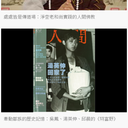
處處皆是傳道場：淨空老和尚實踐的人間佛教
牽動鄒族的歷史記憶：吳鳳、湯英伸、邱晨的《特富野》