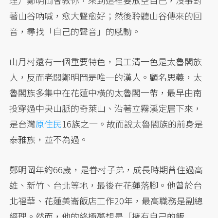
理）鄭明岡會教你，來到這裡要放空自己，沒事對
著山谷吶喊，愈大聲愈好；然後聆聽山谷傳來的回
音，尋找「自己的聲音」的感動。
山月村還有一個重要特色，員工清一色是太魯閣族
人，反而老闆鄭明岡是唯一的漢人。顧名思義，太
魯閣族多集中在花蓮中橫的太魯閣一帶，最早由南
投穿過中央山脈的奇萊山、沿著立霧溪定居下來，
是台灣
原住民
16族之一。故而說太魯閣族的前身是
泰雅族，並不為過。
鄭明岡年約66歲，是眷村子弟，成長時期曾住過高
雄、新竹、台北等地，最後在花蓮落腳。他曾於台
北福華、花蓮美崙飯店工作20年，最高職務是副總
經理。然而，他的終極夢想是「擁有自己的飯