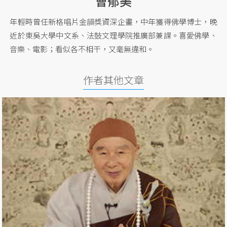
曹郁美
年輕時曾任新格唱片金韻獎資深企畫，中年獲得佛學博士，晚
近於東吳大學中文系、法鼓文理學院推廣部兼課。喜愛佛學、
音樂、電影；看似各不相干，又毫無違和。
作者其他文章