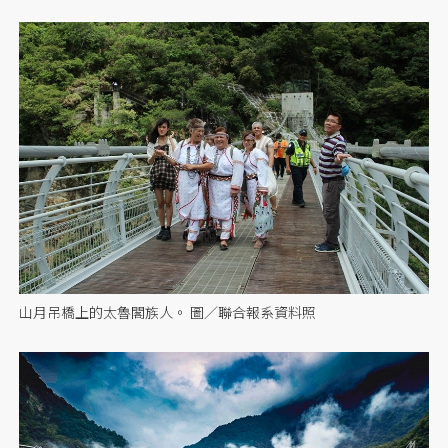
山月吊橋上的太魯閣族人。 圖／聯合報系資料照