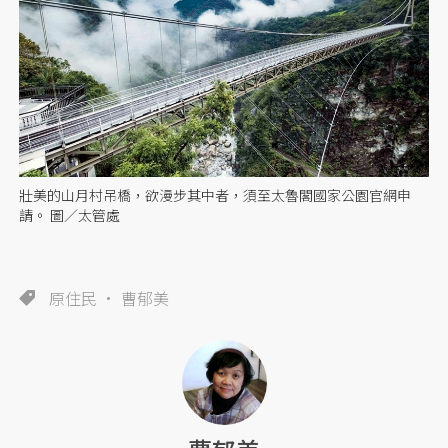
壯美的山月村吊橋，欲漫步其中者，須至太魯閣國家公園官網申
請。 圖／太管處
原住民
曹郁美