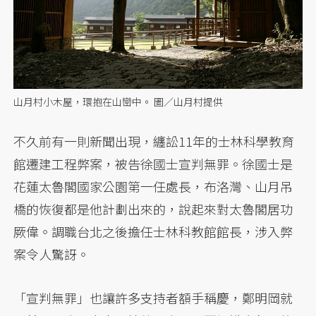
山月村小木屋，環抱在山巒中。 圖／山月村提供
不久前有一則新聞出現，纏訟11年的士林科學教育
館遷建工程弊案，被告徐國士宣判無罪。徐國士是
花蓮太魯閣國家公園第一任處長，布洛灣、山月吊
橋的恢復都是他計劃出來的，說起來對太魯閣居功
厥偉。調職台北之後擔任士林科教館館長，涉入弊
案令人驚訝。
「宣判無罪」也讓許多支持者額手稱慶，鄭明岡就