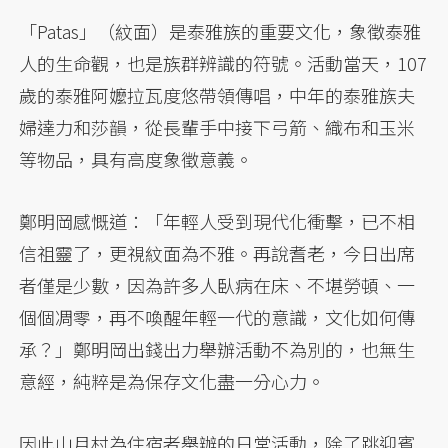
「Patas」（紋面）是泰雅族的重要文化，象徵泰雅
人的生命觀，也是族群辨識的符號。活動當天，107
歲的泰雅阿嬤拉瓦度悠帶領傳唱，中年的泰雅族夫
婦達力和莎韻，從長輩手中接下弓箭、織布和玉米
等物品，具有高度象徵意義。
鄭明岡感慨道：「年輕人受到現代化衝擊，已不相
信祖靈了，更視紋面為不雅。再說耆老，今日出席
者僅是少數，因為許多人臥病在床、不堪勞頓、一
個個凋零，再不喚醒年輕一代的意識，文化如何傳
承？」鄭明岡出錢出力舉辦活動不為別的，也無生
意經，純粹是為保存文化盡一分心力。
因此山月村為住宿者舉辦的日常活動，除了跳迎賓