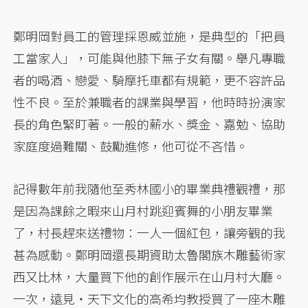
鄭明岡對員工的管理採恩威並施，是典型的「把員
工當家人」，可能與他膝下無子女有關。舉凡專職
者的喝酒、戀愛、騎摩托車都有規範，更不容許品
性不良。至於兼職者的課業與學習，他時時扮演家
長的角色緊盯著。一般的薪水、獎金、嘉勉、協助
家庭度過難關、鼓勵進修，他可從不吝惜。
記得數年前我隨他至秀林國小的畢業典禮觀禮，那
是因為課餘之暇來山月村跳迎賓舞的小朋友畢業
了，村長趕來送禮物：一人一個紅包，讓旁觀的我
甚為感動。鄭明岡還長期資助太魯閣族木雕藝術家
西又比林，大量買下他的創作展示在山月村大廳。
一次，遠見・天下文化的高希均教授買了一座木雕