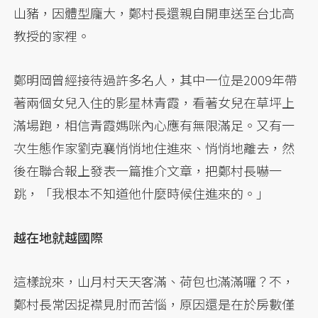
山豬，因體型龐大，鄭村長還親自開車送至台北高
教授的家裡。
鄭明岡曾經接待過許多名人，其中一位是2009年帶
著兩個女兒入住的影星林青霞，看著女兒在草坪上
滿場跑，相信青霞媽咪內心應有無限滿足。又有一
次生態作家劉克襄悄悄地住進來、悄悄地離去，然
後在聯合報上發表一篇推介文章，把鄭村長嚇一
跳，「我根本不知道他什麼時候住進來的。」
越在地就越國際
這樣說來，山月村天天客滿、荷包也滿滿囉？不，
鄭村長常因捉襟見肘而苦惱，原因還是在於房數僅