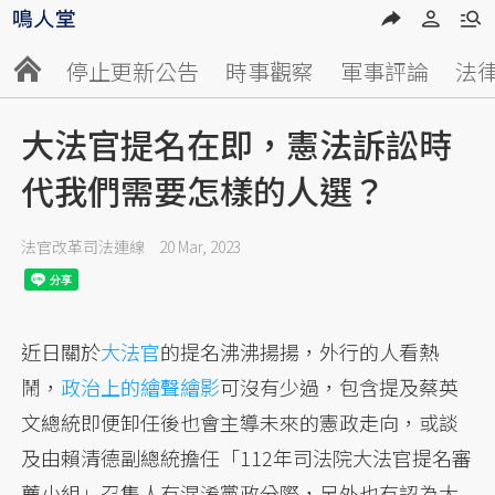
停止更新公告
時事觀察
軍事評論
法
大法官提名在即，憲法訴訟時
代我們需要怎樣的人選？
法官改革司法連線
20 Mar, 2023
近日關於
大法官
的提名沸沸揚揚，外行的人看熱
鬧，
政治上的繪聲繪影
可沒有少過，包含提及蔡英
文總統即便卸任後也會主導未來的憲政走向，或談
及由賴清德副總統擔任「112年司法院大法官提名審
薦小組」召集人有混淆黨政分際，另外也有認為大