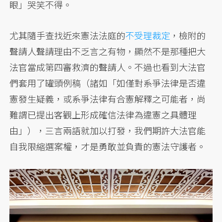
眼」哭笑不得。
尤其隨手查找近來憲法法庭的
不受理裁定
，檢附的
聲請人聲請理由不乏言之有物，顯然不是那種把大
法官當成第四審救濟的聲請人。不過也看到大法官
們套用了罐頭例稿（諸如「如僅對系爭法律是否違
憲發生疑義，或系爭法律有合憲解釋之可能者，尚
難謂已提出客觀上形成確信法律為違憲之具體理
由」），三言兩語就加以打發，我們期許大法官能
自我限縮選案權，才是勇敢並負責的憲法守護者。