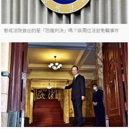
懲戒法院做出的是「恐龍判決」嗎？談兩位法官免職事件