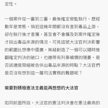
定性。
一個案件從一審到三審，最後確定發監執行，歷經
數年是常態，倘若這幾年間都沒有查到毒品上游，
卻在執行後才查獲，甚至會不會擴及到案件確定後
才說出毒品來源的情況，可見這號大法官判決影響
的範圍比想像中還廣，無疑創造了一個可以隨時推
翻確定判決的破口，也連帶有刑事補償的隱憂，是
否該適度限縮被告供出毒品來源的時點？大法官們
是否沒有想到這一層司法實務的難題呢？
需要對積極憲法主義能再想想的大法官
如同前面所說，大法官的憲法判決會在憲法最高的