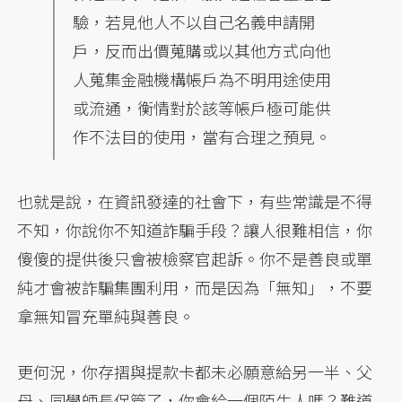
驗，若見他人不以自己名義申請開
戶，反而出價蒐購或以其他方式向他
人蒐集金融機構帳戶為不明用途使用
或流通，衡情對於該等帳戶極可能供
作不法目的使用，當有合理之預見。
也就是說，在資訊發達的社會下，有些常識是不得
不知，你說你不知道詐騙手段？讓人很難相信，你
傻傻的提供後只會被檢察官起訴。你不是善良或單
純才會被詐騙集團利用，而是因為「無知」，不要
拿無知冒充單純與善良。
更何況，你存摺與提款卡都未必願意給另一半、父
母、同學師長保管了，你會給一個陌生人嗎？難道