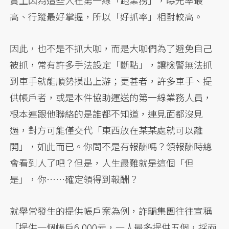
實上因為這些人在第一線「跑業務」，曝光率最
高、行蹤最好掌握，所以「好抓率」相對較高。
因此，也不是不抓大咖，而是大咖們為了避免自己
被抓，常有許多手法設定「斷點」，讓檢警無法抓
到車手就能順勢摸出上游；更甚者，許多車手、提
供帳戶者，或是本件協助運送的第一線業務人員，
根本連跟他聯絡的是誰都不知道，連見面都沒見
過，對方可能僅交代「東西放在某某處就可以離
開」，如此而已。你問不是有報酬嗎？領報酬時總
會看到人了吧？但是，人生最難就是這個「但
是」，你……確定領得到報酬？
就舉常發生的提供帳戶案為例，詐騙集團往往宣稱
「提供一個帳戶6,000元，一人最多提供五個，採兩