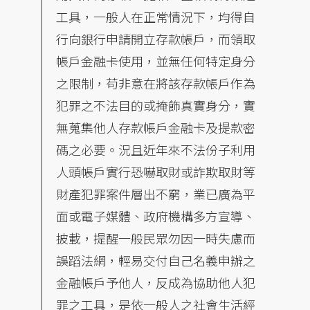
工具，一般人在正常情況下，均得自
行向銀行申請開立存款帳戶，而領取
帳戶金融卡使用，並無任何特定身分
之限制，苟非意在將該存款帳戶作為
犯罪之不法目的或掩飾真實身分，實
無蒐集他人存款帳戶金融卡及提款密
碼之必要。況且近年來不法份子利用
人頭帳戶實行恐嚇取財或詐欺取財等
財產犯罪案件層出不窮，業已廣為平
面或電子媒體、政府機構多方宣導、
披載，提醒一般民眾勿因一時失慮而
誤蹈法網，輕易交付自己名義申辦之
金融帳戶予他人，反成為協助他人犯
罪之工具，是依一般人之社會生活經