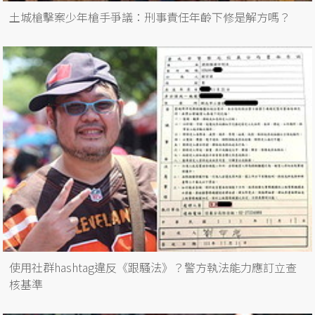
土城槍擊案少年槍手爭議：刑事責任年齡下修是解方嗎？
使用社群hashtag違反《跟騷法》？警方執法能力應訂立查
核基準