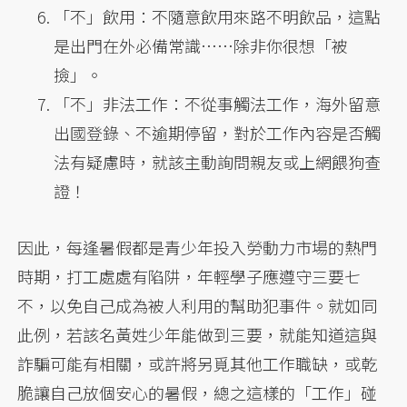
「不」飲用：不隨意飲用來路不明飲品，這點
是出門在外必備常識……除非你很想「被
撿」。
「不」非法工作：不從事觸法工作，海外留意
出國登錄、不逾期停留，對於工作內容是否觸
法有疑慮時，就該主動詢問親友或上網餵狗查
證！
因此，每逢暑假都是青少年投入勞動力市場的熱門
時期，打工處處有陷阱，年輕學子應遵守三要七
不，以免自己成為被人利用的幫助犯事件。就如同
此例，若該名黃姓少年能做到三要，就能知道這與
詐騙可能有相關，或許將另覓其他工作職缺，或乾
脆讓自己放個安心的暑假，總之這樣的「工作」碰