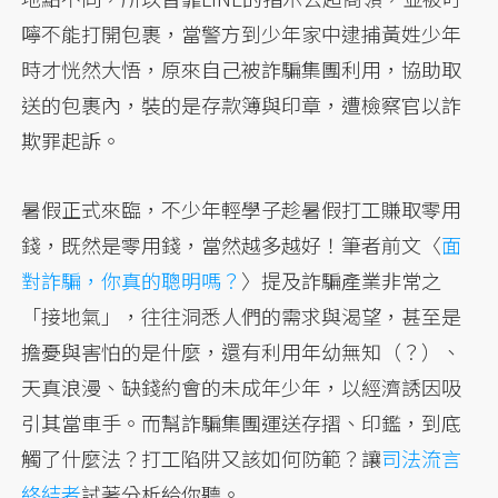
嚀不能打開包裹，當警方到少年家中逮捕黃姓少年
時才恍然大悟，原來自己被詐騙集團利用，協助取
送的包裹內，裝的是存款簿與印章，遭檢察官以詐
欺罪起訴。
暑假正式來臨，不少年輕學子趁暑假打工賺取零用
錢，既然是零用錢，當然越多越好！筆者前文〈
面
對詐騙，你真的聰明嗎？
〉提及詐騙產業非常之
「接地氣」，往往洞悉人們的需求與渴望，甚至是
擔憂與害怕的是什麼，還有利用年幼無知（？）、
天真浪漫、缺錢約會的未成年少年，以經濟誘因吸
引其當車手。而幫詐騙集團運送存摺、印鑑，到底
觸了什麼法？打工陷阱又該如何防範？讓
司法流言
終結者
試著分析給你聽。