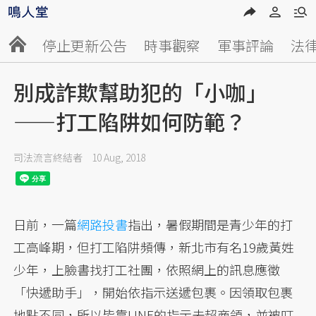
停止更新公告
時事觀察
軍事評論
法
別成詐欺幫助犯的「小咖」
——打工陷阱如何防範？
司法流言終結者
10 Aug, 2018
日前，一篇
網路投書
指出，暑假期間是青少年的打
工高峰期，但打工陷阱頻傳，新北市有名19歲黃姓
少年，上臉書找打工社團，依照網上的訊息應徵
「快遞助手」，開始依指示送遞包裹。因領取包裹
地點不同，所以皆靠LINE的指示去超商領，並被叮