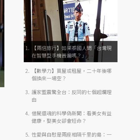
【兩倍旅行】如果泰國人問「台灣現
在智慧型手機普遍嗎？」
【數學力】買屋或租屋，二十年後哪
個換來一場空？
護家盟震驚全台：反同的七個超爛理
由
借屍還魂的科學偽新聞：看美女有益
健康，娶美女卻會短命？
性愛與自慰是兩座相隔千里的島：一