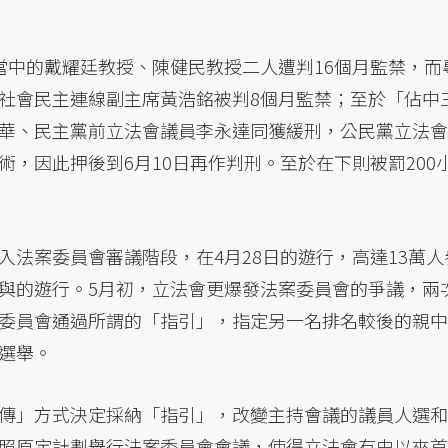
當中的戴耀廷教授、陳健民教授二人遭判16個月監禁，而
社會民主連線副主席黃浩銘被判8個月監禁；至於「佔中
華、民主黨前立法會議員李永達同獲緩刑，公民黨立法會
，因此押後到6月10日再作判刑。至於在下則被罰200
入法案委員會審議階段，在4月28日的遊行，高達13萬人
與的遊行。5月初，立法會更爆發法案委員會的爭議，兩
委員會通過所謂的「指引」，指定另一名排名較後的親中
選舉。
傳」方式決定採納「指引」，改變主持會議的議員人選和
照原定計劃舉行法案委員會會議，使得立法會有史以來首