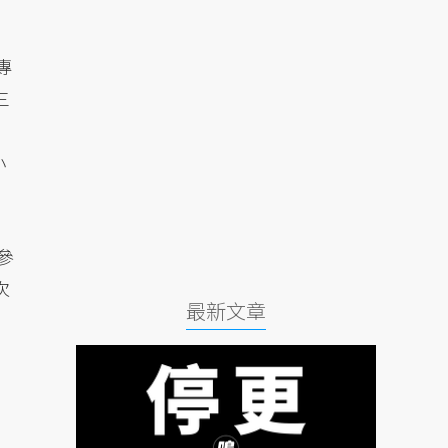
專
三
小
參
次
最新文章