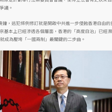
爭議。
的喪鐘，逃犯條例修訂就是開啟中共進一步侵蝕香港自由的
京基本上已經滲透各個層面，香港的「高度自治」已經瀕
就成為壓垮「一國兩制」最關鍵的二步曲。