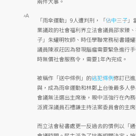
兩件大事。
「雨傘運動」9人遭判刑，「
佔中三子
」
業議政的社會福利界立法會議員邵家臻、
子」朱耀明牧師、時任學聯常務秘書鍾耀
議員陳淑莊因為發現腦瘤需要緊急進行手術
時無償社會服務令，需要1年內完成。
被稱作「送中條例」的
逃犯條例
修訂已進
與，成為雨傘運動和林鄭上台後最多人參
會議無法選出主席後，親中派強行在內務
派資深議員石禮謙主持法案委員會的主席
而立法會秘書處更一反過去的慣例以「通
會議時間。民主派為了抗衡相關決定，按