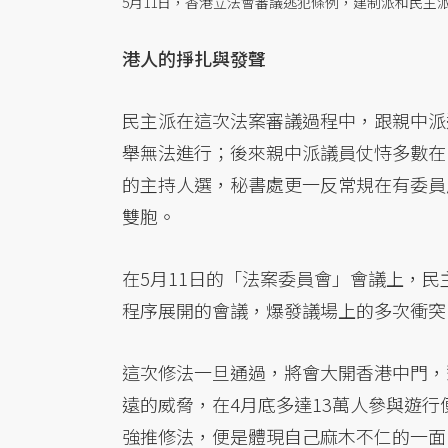
5月11日，香港立法會審議逃犯條例，建制派和民主
港人的掙扎與發聲
民主派在這次法案審議過程中，跟親中派
舉無法進行；後來親中派議員仗恃多數在
的主持人選，秘書處更一反常規在有委員
雙胞。
在5月11日的「法案委員會」會議上，
程序展開的會議，爆發議場上的多次衝突
這次修法一旦通過，將會大開香港中門，
遠的威脅，在4月底多達13萬人參與遊
強推修法，便是體現自己麻木不仁的一面