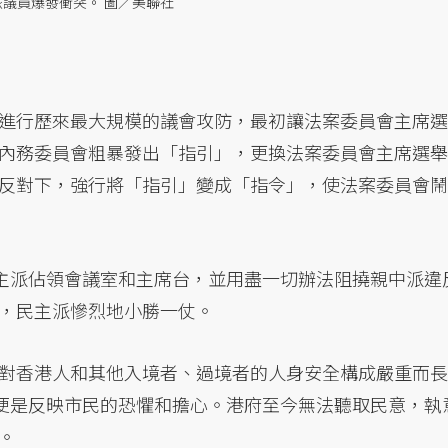
派議員爆發衝突。 圖／美聯社
進行歷來最大規模的議會攻防，最初讓法案委員會主席選
內務委員會粗暴發出「指引」，更換法案委員會主席選舉
反對下，強行將「指引」變成「指令」，使法案委員會鬧
民主派佔領會議室和主席台，並用盡一切辦法阻撓親中派違
，民主派慘烈地小勝一仗。
對香港人和其他入境者、過境者的人身安全構成嚴重而長
行便是反映市民的恐懼和擔心。港府至今無法聽取民意，執
。