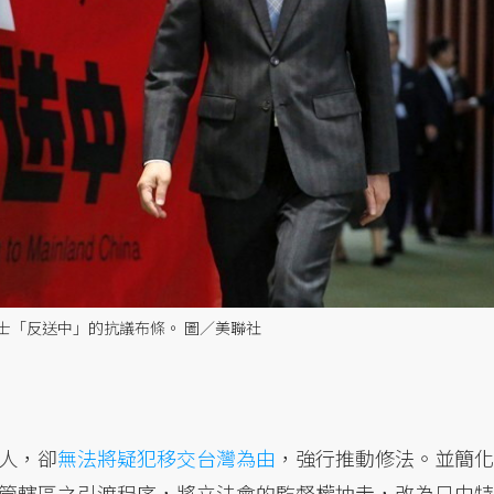
士「反送中」的抗議布條。 圖／美聯社
人，卻
無法將疑犯移交台灣為由
，強行推動修法。並簡化
管轄區之引渡程序，將立法會的監督權抽走，改為只由特