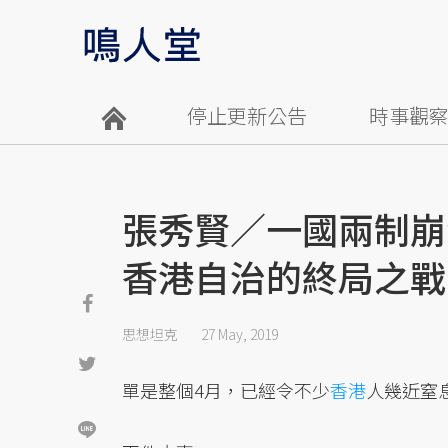
停止更新公告
時事觀
張秀賢／一國兩制崩
香港自治的終局之戰
思想坦克
27 May, 2019
單是整個4月，已經令不少
香港
人幾近窒