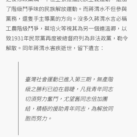
了階級鬥爭味的民族解放運動。而蔣渭水不但參與
黨務，還隻手主導黨的方向。沒多久蔣渭水言必稱
工農階級鬥爭，蔡培火等視其為另一個連溫卿，以
致1931年民眾黨再度被總督府列為非法政黨，勒令
解散。同年蔣渭水害疾逝世，留下遺言：
臺灣社會運動已進入第三期，無產階
級之勝利已迫在眉睫，凡我青年同志
切須努力奮鬥，尤望舊同志倍加團
結，積極的援助青年同志，為解放同
胞而努力。