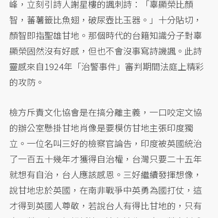
峰，立刻引詩人謝星樓的諷刺詩：「辜顯榮比顏
智，蕃薯籤比魚翅，破尿壺比玉器。」十分貼切，
顏智即指聖雄甘地。那個時代的台籍知識分子對辜
顯榮固然沒有好感，但也不會沒事寫詩譏諷。此詩
靈感來自1924年「治警事件」審判期間法庭上精彩
的攻防。
檢方斥責文化協會是在搞分離主義，一口咬定文協
的辦公室懸掛甘地肖像是要模仿甘地主張印度獨
立。一位名叫三好的檢察官論告，印度被英國統治
了一百五十幾年才獲得自治權，台灣只要二十五年
就想有自治，台人應該感恩。三好繼續發揮想像，
說甘地忠於英國，在南非戰爭中英勇為國打仗，這
才得到英國人尊敬，若說台人有得比甘地的，只有