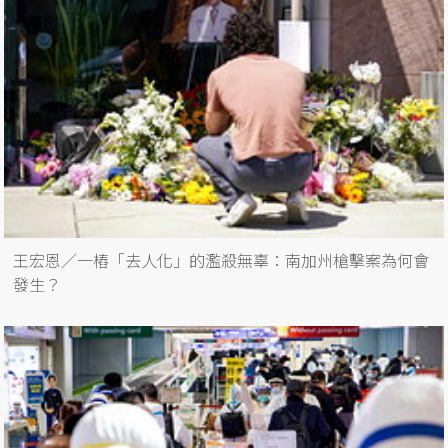
王宏恩／一樁「去人化」的濫殺無辜：南加州槍擊案為何會
發生？