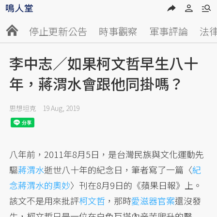
停止更新公告
時事觀察
軍事評論
法
李中志／如果柯文哲早生八十
年，蔣渭水會跟他同掛嗎？
思想坦克
19 Aug, 2019
八年前，2011年8月5日，是台灣民族與文化運動先
驅
蔣渭水
逝世八十年的紀念日，筆者寫了一篇〈
紀
念蔣渭水的奧妙
〉刊在8月9日的《蘋果日報》上。
該文不是用來批評
柯文哲
，那時
愛滋器官案
還沒發
生，柯文哲只是一位在白色巨塔內辛苦爬升的醫