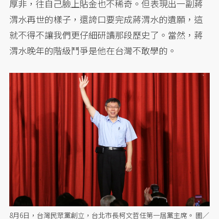
厚非，往自己臉上貼金也不稀奇。但表現出一副蔣
渭水再世的樣子，還誇口要完成蔣渭水的遺願，這
就不得不讓我們更仔細研讀那段歷史了。當然，蔣
渭水晚年的階級鬥爭是他在台灣不敢學的。
8月6日，台灣民眾黨創立，台北市長柯文哲任第一屆黨主席。 圖／