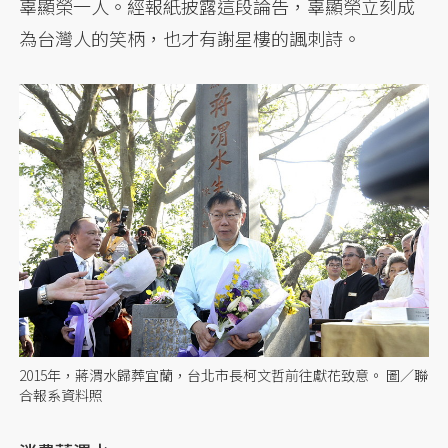
辜顯榮一人。經報紙披露這段論告，辜顯榮立刻成
為台灣人的笑柄，也才有謝星樓的諷刺詩。
2015年，蔣渭水歸葬宜蘭，台北市長柯文哲前往獻花致意。 圖／聯
合報系資料照