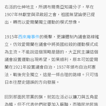
右派的仕紳地主，所謂布爾喬亞知識分子，早在
1907年林獻堂與梁啟超之會，祖國無望論便已提
出，轉而以愛爾蘭獨立運動的模式想像。
1915年
西來庵事件
的衝擊，更讓體制內議會路線確
立，仿效愛爾蘭在議會中將英國絞殺的運動模式成
為主流。不能說這個策略是錯的，大正民主讓這個
議會設置運動出現希望，如果順利，原本可如愛爾
蘭在1921年設置議會自治，1937年頒布自治邦憲
法，戰後完全獨立，這是一條合理的路線。只可惜
日本往歷史錯誤的方向發展。
回到那面民眾黨的旗，就如左派必以鐮刀與五角星
為幟，但不代表他們就要加入蘇聯，而殖民地民族