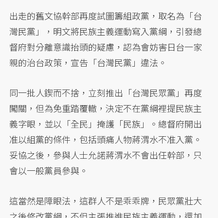
出走的舊文協幹部再度試圖籌組政黨，取名為「台
灣民黨」，明文將民族主義運動寫入黨綱，引發總
督府對分離意識抬頭的疑慮，認為會妨害日台一家
親的治台政策，宣告「台灣民黨」違法。
同一批人鍥而不捨，立刻推出「台灣民眾黨」再度
闖關，但為免重踏覆轍，決定不在黨綱裡提民族主
義字眼，並以「全民」掩護「民族」。總督府開出
准以組黨的條件，包括頭痛人物蔣渭水不准入黨。
妥協之後，參與人士允諾蔣渭水不會出任幹部，只
會以一般黨員參與。
這當然是障眼法，這群人不是乖乖牌，民眾黨壯大
之後修改黨綱，不但主張推進民族主義運動，還加