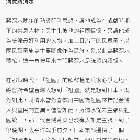
消費蔣渭水
蔣渭水晚年的階級鬥爭思想，讓他成為在戒嚴時期
下的禁忌人物；民主化後他的祖國情懷，又讓他成
為統派最好利用的人物。加上日治下的民眾黨，以
國民黨黨旗為主要圖像作為黨旗，還以此為蔣渭水
覆棺，這一直被用來主張蔣渭水是統派的證據。
在那個時代，「祖國」的解釋權是兵家必爭之地，
總督府希望台灣人想到「祖國」就是想到日本，既
然如此，蔣渭水當然喜歡用中國為祖國來標記台灣
人與皇民的差異。儘管如此，蔣渭水從未主張與祖
國統一，那一代台灣菁英也沒有人如是主張。到了
很晚期，太平洋戰爭前夕，日本軍部還搞了一個
「祖國事件」，公然打林獻堂一個巴掌來羞辱他。