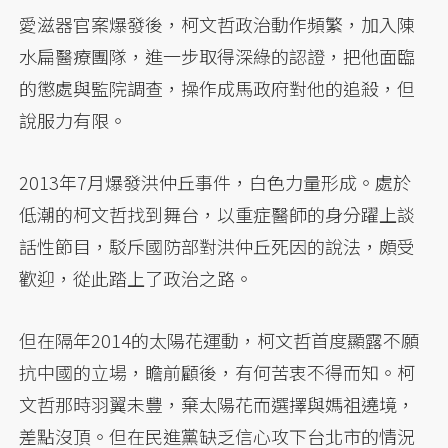
愛滋器官案爆發後，柯文哲政治動作頻繁，加入陳
水扁醫療團隊，進一步取得深綠的認證，把他面臨
的懲處與監院調查，操作成馬政府對他的追殺，但
說服力有限。
2013年7月爆發洪仲丘事件，白色力量形成。處於
低潮的柯文哲找到舞台，以重症醫師的身分躍上談
話性節目，駁斥國防部對洪仲丘死因的說法，頗受
歡迎，從此踏上了政治之路。
但在隔年2014的太陽花運動，柯文哲首度顯露不願
抗中國的立場，瞻前顧後，有何苦衷不得而知。柯
文哲那時羽翼未豐，棄太陽花而選擇與媽祖遶境，
差點沒頂。但在民進黨缺乏信心攻下台北市的情況