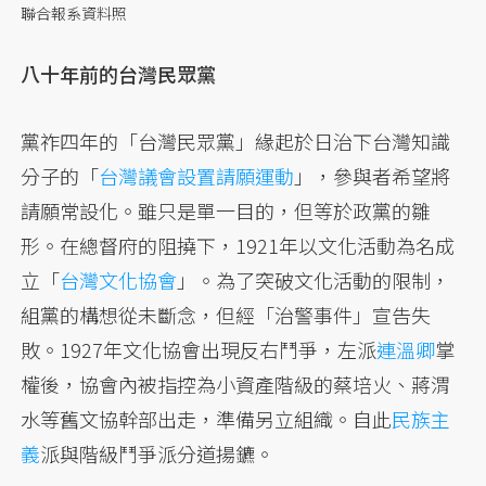
聯合報系資料照
八十年前的台灣民眾黨
黨祚四年的「台灣民眾黨」緣起於日治下台灣知識
分子的「
台灣議會設置請願運動
」，參與者希望將
請願常設化。雖只是單一目的，但等於政黨的雛
形。在總督府的阻撓下，1921年以文化活動為名成
立「
台灣文化協會
」。為了突破文化活動的限制，
組黨的構想從未斷念，但經「治警事件」宣告失
敗。1927年文化協會出現反右鬥爭，左派
連溫卿
掌
權後，協會內被指控為小資產階級的蔡培火、蔣渭
水等舊文協幹部出走，準備另立組織。自此
民族主
義
派與階級鬥爭派分道揚鑣。