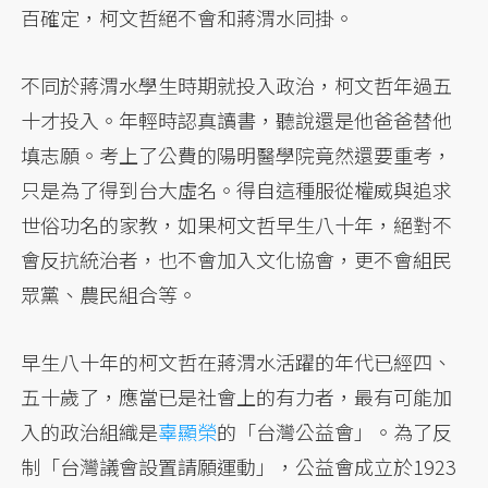
百確定，柯文哲絕不會和蔣渭水同掛。
不同於蔣渭水學生時期就投入政治，柯文哲年過五
十才投入。年輕時認真讀書，聽說還是他爸爸替他
填志願。考上了公費的陽明醫學院竟然還要重考，
只是為了得到台大虛名。得自這種服從權威與追求
世俗功名的家教，如果柯文哲早生八十年，絕對不
會反抗統治者，也不會加入文化協會，更不會組民
眾黨、農民組合等。
早生八十年的柯文哲在蔣渭水活躍的年代已經四、
五十歲了，應當已是社會上的有力者，最有可能加
入的政治組織是
辜顯榮
的「台灣公益會」。為了反
制「台灣議會設置請願運動」，公益會成立於1923