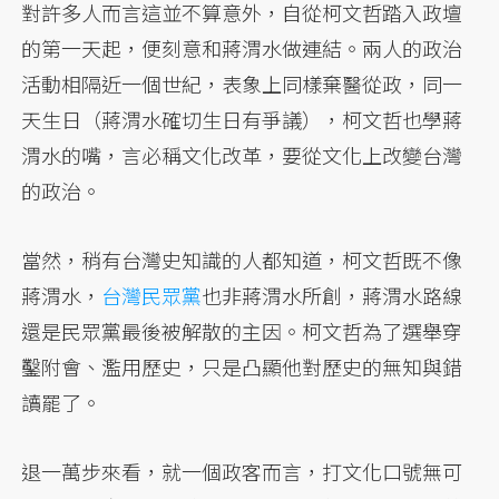
對許多人而言這並不算意外，自從柯文哲踏入政壇
的第一天起，便刻意和蔣渭水做連結。兩人的政治
活動相隔近一個世紀，表象上同樣棄醫從政，同一
天生日（蔣渭水確切生日有爭議），柯文哲也學蔣
渭水的嘴，言必稱文化改革，要從文化上改變台灣
的政治。
當然，稍有台灣史知識的人都知道，柯文哲既不像
蔣渭水，
台灣民眾黨
也非蔣渭水所創，蔣渭水路線
還是民眾黨最後被解散的主因。柯文哲為了選舉穿
鑿附會、濫用歷史，只是凸顯他對歷史的無知與錯
讀罷了。
退一萬步來看，就一個政客而言，打文化口號無可