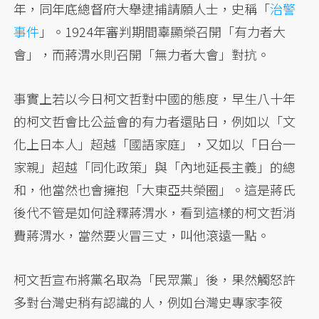
年，同年底總督府大舉逮捕請願人士，史稱「
治警
事件
」。1924年審判期間辜顯榮召開「有力者大
會」，而蔣渭水則召開「無力者大會」對抗。
事實上若以今日柯文哲對中國的態度，早生八十年
的柯文哲會比公益會的有力者還貼日，例如以「文
化上日本人」超越「國語家庭」，又如以「日台一
家親」超越「同化政策」與「內地延長主義」的總
和，他當然也會擁抱「大東亞共榮圈」。這是蔣氏
後代不管是如何詮釋蔣渭水，看到這樣的柯文哲消
費蔣渭水，當然要火冒三丈，叫他滾遠一點。
柯文哲宣布將黨名取為「民眾黨」後，果然觸怒許
多對台灣史稍有認識的人，例如台灣史專家李筱