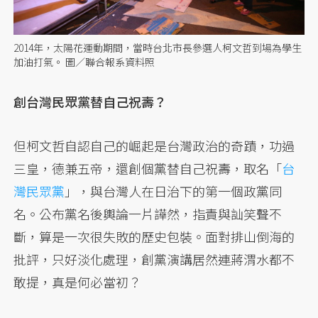
2014年，太陽花運動期間，當時台北市長參選人柯文哲到場為學生
加油打氣。 圖／聯合報系資料照
創台灣民眾黨替自己祝壽？
但柯文哲自認自己的崛起是台灣政治的奇蹟，功過
三皇，德兼五帝，還創個黨替自己祝壽，取名「
台
灣民眾黨
」，與台灣人在日治下的第一個政黨同
名。公布黨名後輿論一片譁然，指責與訕笑聲不
斷，算是一次很失敗的歷史包裝。面對排山倒海的
批評，只好淡化處理，創黨演講居然連蔣渭水都不
敢提，真是何必當初？