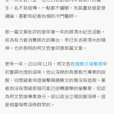
生，名不見經傳，一點都不耀眼，充其量就是愛發
議論，喜歡和記者抬槓的冷門醫師。
那一篇文章批評的是年復一年的蔣渭水紀念活動，
成為有力者消費蔣氏的舞台，早已失去蔣渭水的精
神。也許那時的柯文哲會同意那篇文章。
更早一年，2010年11月，柯文哲在
連勝文槍擊案
中
初嘗鎂光燈的滋味。他以深綠的背景取代專業的說
服，向懷疑者保證槍擊與連勝文的傷沒有造假。筆
者倒沒有懷疑那個可能已逆轉選舉的槍擊案，但認
為柯文哲捨專業身分，卻以政治立場說服深綠，這
是相當侮辱深綠群眾的。