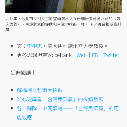
2016年，台北市長柯文哲於宜蘭渭水之丘仔細研究蔣渭水寫的〈臨
床講義〉，直說蔣寫的症狀和台灣現狀都一樣。 圖／聯合報系資料
照
文：
李中志
，美國伊利諾州立大學教授。
更多思想坦克Voicettank：
Web
｜
FB
｜
Twitter
｜延伸閱讀｜
解構柯文哲兩大招數
從心理學看「台灣民眾黨」的後續發展
各自歸隊，中間緊縮——「台灣民眾黨」的可
能效應