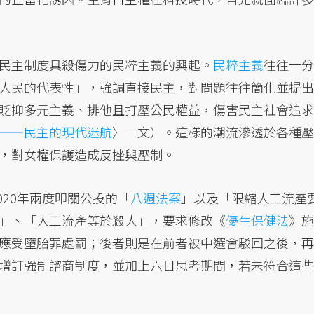
民主制度具殺傷力的民粹主義的興起。
民粹主義
往往一分
人民的代表性」，強調直接民主，對問題往往簡化並提出
貶抑多元主義、排他且打壓公民權益，傷害民主社會追求
——民主的現代迷航
〉一文）。這樣的潮流滲透於各種壓
，對女權保護造成反挫與壓制。
020年兩度叩關公投的「
八週法案
」以及「限縮人工流產
」、「人工流產等於殺人」，要求修改《
優生保健法
》施
應受墮胎罪處罰；後者則是在前者被中選會駁回之後，再
增訂強制諮商制度，並加上六日思考期間，若未符合這些