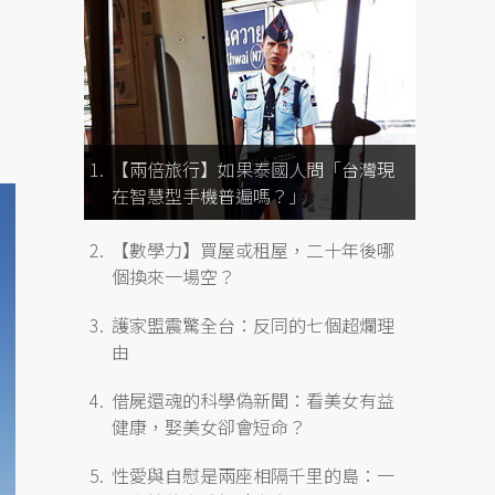
【兩倍旅行】如果泰國人問「台灣現
在智慧型手機普遍嗎？」
【數學力】買屋或租屋，二十年後哪
個換來一場空？
護家盟震驚全台：反同的七個超爛理
由
借屍還魂的科學偽新聞：看美女有益
健康，娶美女卻會短命？
性愛與自慰是兩座相隔千里的島：一