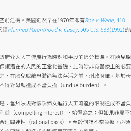
前危機。美國雖然早在1970年即有
Roe v. Wade
, 410
又經
Planned Parenthood v. Casey
, 505 U.S. 833(1992)
的
政府介入人工流產行為時點和手段的區分標準。在胎兒脫
保護潛在的人民的正當化基礎，此時除非有醫療上的必要
之，在胎兒脫離母體尚無法存活之前，州政府雖可基於母
對母親造成不當負擔（undue burden）。
是：當州法規對懷孕婦女進行人工流產的限制造成不當負
ompelling interest），始得為之；但如果非屬不
連性（rational basis）。至於何謂不當負擔，必須