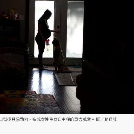
口號極具煽動力，造成女性生育自主權的重大威脅。 圖／路透社