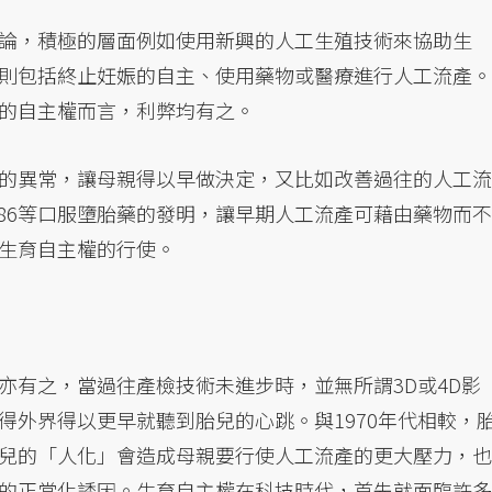
論，積極的層面例如使用新興的人工生殖技術來協助生
則包括終止妊娠的自主、使用藥物或醫療進行人工流產。
的自主權而言，利弊均有之。
的異常，讓母親得以早做決定，又比如改善過往的人工流
486等口服墮胎藥的發明，讓早期人工流產可藉由藥物而不
生育自主權的行使。
亦有之，當過往產檢技術未進步時，並無所謂3D或4D影
得外界得以更早就聽到胎兒的心跳。與1970年代相較，
兒的「人化」會造成母親要行使人工流產的更大壓力，也
的正當化誘因。生育自主權在科技時代，首先就面臨許多