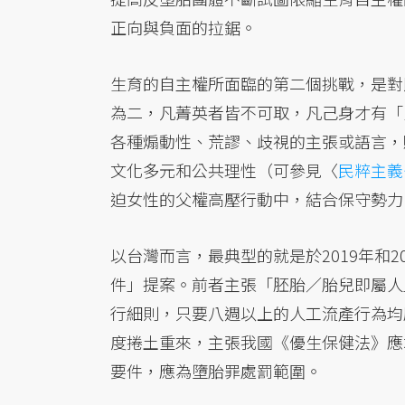
正向與負面的拉鋸。
生育的自主權所面臨的第二個挑戰，是對
為二，凡菁英者皆不可取，凡己身才有「
各種煽動性、荒謬、歧視的主張或語言，
文化多元和公共理性（可參見〈
民粹主義
迫女性的父權高壓行動中，結合保守勢力
以台灣而言，最典型的就是於2019年和2
件」提案。前者主張「胚胎／胎兒即屬人
行細則，只要八週以上的人工流產行為均
度捲土重來，主張我國《優生保健法》應
要件，應為墮胎罪處罰範圍。