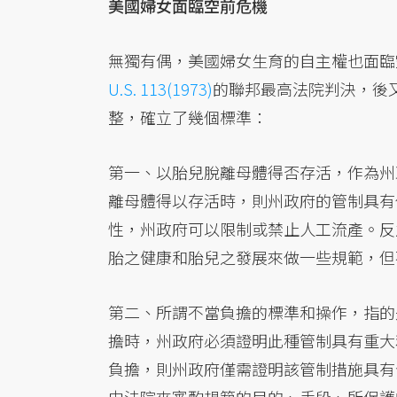
美國婦女面臨空前危機
無獨有偶，美國婦女生育的自主權也面臨空
U.S. 113(1973)
的聯邦最高法院判決，後
整，確立了幾個標準：
第一、以胎兒脫離母體得否存活，作為州
離母體得以存活時，則州政府的管制具有
性，州政府可以限制或禁止人工流產。反
胎之健康和胎兒之發展來做一些規範，但不得
第二、所謂不當負擔的標準和操作，指的
擔時，州政府必須證明此種管制具有重大利益（c
負擔，則州政府僅需證明該管制措施具有合理關