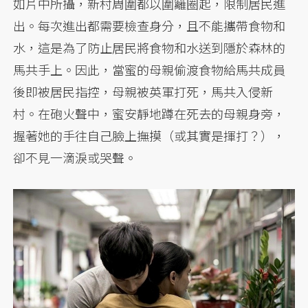
如片中所攝，新村周圍都以圍籬圈起，限制居民進
出。每次進出都需要檢查身分，且不能攜帶食物和
水，這是為了防止居民將食物和水送到隱於森林的
馬共手上。因此，當蜜的母親偷渡食物給馬共成員
後即被居民指控，母親被英軍打死，馬共入侵新
村。在砲火聲中，蜜安靜地蹲在死去的母親身旁，
握著她的手往自己臉上撫摸（或其實是揮打？），
卻不見一滴淚或哭聲。