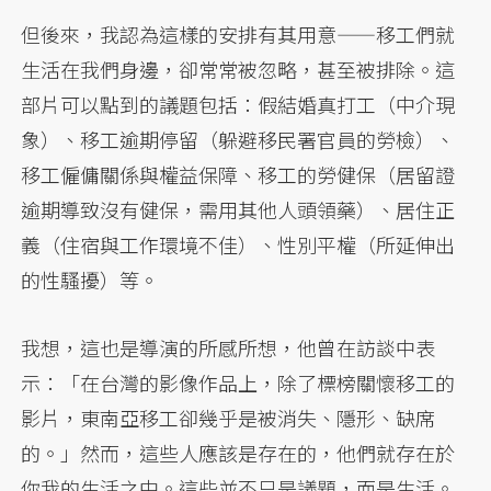
但後來，我認為這樣的安排有其用意——移工們就
生活在我們身邊，卻常常被忽略，甚至被排除。這
部片可以點到的議題包括：假結婚真打工（中介現
象）、移工逾期停留（躲避移民署官員的勞檢）、
移工僱傭關係與權益保障、移工的勞健保（居留證
逾期導致沒有健保，需用其他人頭領藥）、居住正
義（住宿與工作環境不佳）、性別平權（所延伸出
的性騷擾）等。
我想，這也是導演的所感所想，他曾在訪談中表
示：「在台灣的影像作品上，除了標榜關懷移工的
影片，東南亞移工卻幾乎是被消失、隱形、缺席
的。」然而，這些人應該是存在的，他們就存在於
你我的生活之中。這些並不只是議題，而是生活。