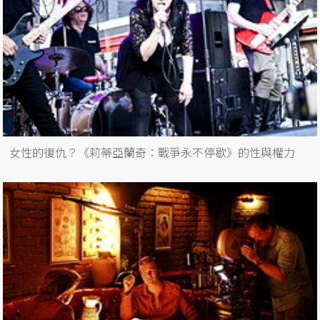
女性的復仇？《莉蒂亞蘭奇：戰爭永不停歇》的性與權力