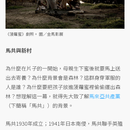
《菠蘿蜜》劇照。 圖／金馬影展
馬共與新村
為什麼在片子的一開始，母親生下蜜後就要馬上送
出去寄養？為什麼背景會是森林？這群身穿軍服的
人是誰？為什麼要把孩子放進菠蘿蜜裡偷偷運出森
林？想理解這一幕，就得先大致了解
馬來亞共產黨
（下簡稱「馬共」）的背景。
馬共1930年成立；1941年日本南侵，馬共聯手英殖