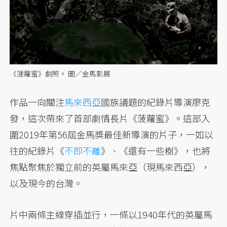
《菠蘿蜜》劇照。 圖／金馬影展
作品一向關注
馬來西亞
國族議題的紀錄片導演廖克
發，這次帶來了首部劇情長片《菠蘿蜜》。這部入
圍2019年第56屆金馬獎最佳新導演的片子，一如以
往的紀錄片《
不即不離
》、《還有一些樹》，也將
焦點聚焦於獨立前的英屬馬來亞（現馬來西亞），
以及現今的台灣。
片中兩條主線穿插並行，一條以1940年代的英屬馬