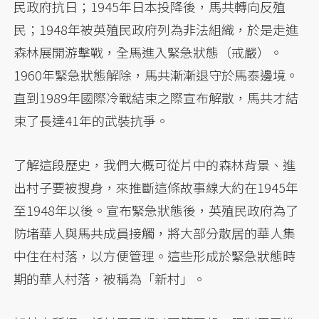
民政府抗日；1945年日本投降後，馬共轉向反殖
民；1948年被英殖民政府列為非法組織，於是走進
森林展開游擊戰，全馬進入緊急狀態（戒嚴）。
1960年緊急狀態解除，馬共漸漸退守於馬泰邊境。
直到1989年國際冷戰結束之際宣布解散，馬共才結
束了長達41年的武裝抗爭。
了解這段歷史，我們大概可從片中的森林背景、進
出村子要被搜身，來推斷這條故事線大約在1945年
至1948年以後。宣布緊急狀態後，英殖民政府為了
防堵華人與馬共成員接觸，將大部分散居的華人集
中住在村落，以方便管理。這些形成於緊急狀態時
期的華人村落，被稱為「新村」。