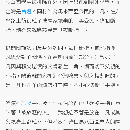
少華裔學生被排除在外，因此只能到國外求學，而
台灣是
首選
。同樣作為馬來西亞公民的一凡，在升
學路上彷彿成了被國家拋棄的二等公民。這個斷
指，精確來說應該算是「被斷指」。
拋開國族認同及身分認同，這個斷指，或也指涉一
凡與父親的關係。在電影的前半部分，先敘述了一
凡因與積欠賭債的父親發生口角，憤而切下父親的
小指，隨後離開家裡到台灣唸書。與之相對照的，
是一凡也在羊肉爐店打工時，不小心切斷了手指。
導演在
訪談
中提及，阿拉伯語裡的「砍掉手指」意
味著「被放逐的人」，我想這不管是放在一凡或其
父親身上都成立。但若放在整個馬來西亞華人的國