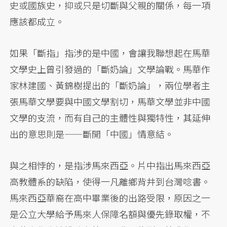
史或國族史，抑或只是切斷與父親的關係，每一項
應該都成立。
如果「斷指」指涉的是中國，會讓我聯想起在馬華
文學史上曾引發過的「斷奶論」文學論戰。馬華作
家林建國、黃錦樹提出的「斷奶論」，兩位學者主
張馬華文學要與中國文學割切，馬華文學並非中國
文學的支流，而有自己的主體性與獨特性，其延伸
出的意思則是——斷開「中國」情意結。
與之相悖的，是指涉馬來西亞。片中指出馬來西亞
高教體系的缺陷，使得一凡離鄉背井到台灣唸書。
馬來西亞華裔在高中畢業後的出路受限，原因之一
是公立大學給予馬來人保障名額與優先錄取權，不