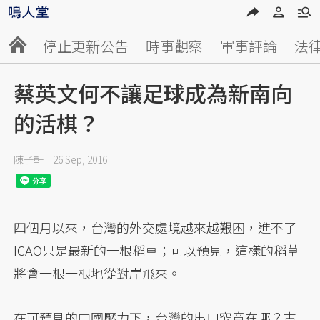
停止更新公告
時事觀察
軍事評論
法
蔡英文何不讓足球成為新南向
的活棋？
陳子軒
26 Sep, 2016
四個月以來，台灣的外交處境越來越艱困，進不了
ICAO只是最新的一根稻草；可以預見，這樣的稻草
將會一根一根地從對岸飛來。
在可預見的中國壓力下，台灣的出口究竟在哪？古