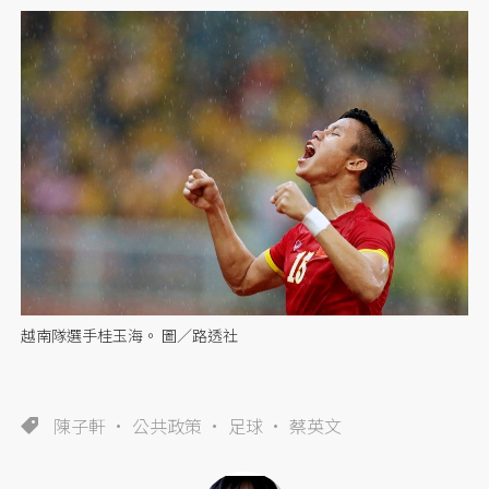
越南隊選手桂玉海。 圖／路透社
陳子軒
公共政策
足球
蔡英文