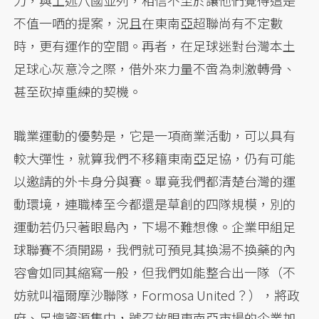
力，與上述八國並列，相信不至於讓他們覺得這是
不值一哂的提案，況且在東南亞超聯尚有不定數
時，更有運作的空間。再者，在足球迷對台灣本土
足球心灰意冷之際，借外來力量不啻為刺激轉骨、
甚至砍掉重練的契機。
職業運動的優勢是，它是一項商業活動，可以具有
較大彈性，就算我們不移籍東南亞足協，仍有可能
以邀請的外卡身分與賽。畢竟我們都清楚台灣的運
動環境，連職棒至今都還是草創的四隊規模，別的
運動若仍只著眼島內，下場不難想像。企業甲組足
球聯賽不須開踢，我們就可預見其換湯不換藥的內
容會如同其縮寫一般，但我們如能整合出一隊（不
妨就叫福爾摩沙聯隊，Formosa United？），將政
府、足壇資源集中，號召放眼東南亞市場的企業加