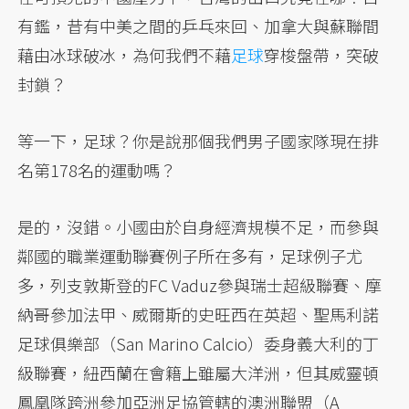
有鑑，昔有中美之間的乒乓來回、加拿大與蘇聯間
藉由冰球破冰，為何我們不藉
足球
穿梭盤帶，突破
封鎖？
等一下，足球？你是說那個我們男子國家隊現在排
名第178名的運動嗎？
是的，沒錯。小國由於自身經濟規模不足，而參與
鄰國的職業運動聯賽例子所在多有，足球例子尤
多，列支敦斯登的FC Vaduz參與瑞士超級聯賽、摩
納哥參加法甲、威爾斯的史旺西在英超、聖馬利諾
足球俱樂部（San Marino Calcio）委身義大利的丁
級聯賽，紐西蘭在會籍上雖屬大洋洲，但其威靈頓
鳳凰隊跨洲參加亞洲足協管轄的澳洲聯盟（A