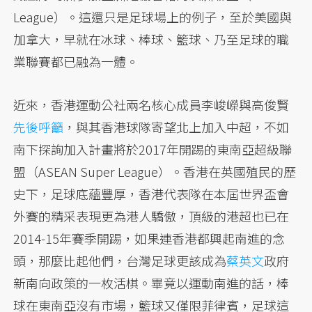
League）。這還只是足球場上的例子，至於美國與
加拿大，早就在冰球、棒球、籃球、乃至足球的職
業聯賽都已融為一體。
近來，香港運動公社兩名核心成員李峻嶸與高俊賢
先後呼籲
，與其香港球隊寄望北上加入中超，不如
南下探詢加入計畫將於2017年開踢的東南亞超級聯
盟（ASEAN Super League）。香港在英國殖民的歷
史下，足球底蘊豐厚，香港代表隊在本屆世界盃會
外賽的精采表現更為港人驕傲，頂級的港超也已在
2014-15年賽季開踢，如果連香港都興起南進的念
頭，那麼比起他們，台灣足球更該成為
蔡英文
政府
新南向政策的一枚活棋。畢竟以運動南進的話，棒
球在東南亞沒有市場，籃球又僅限菲律賓，足球這