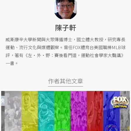
陳子軒
威斯康辛大學新聞與大眾傳播博士，國立體大教授，研究專長
運動、流行文化與媒體觀察。曾任FOX體育台美國職棒MLB球
評，著有《左‧外‧野︰賽後看門道，運動社會學家大聲講》
一書。
作者其他文章