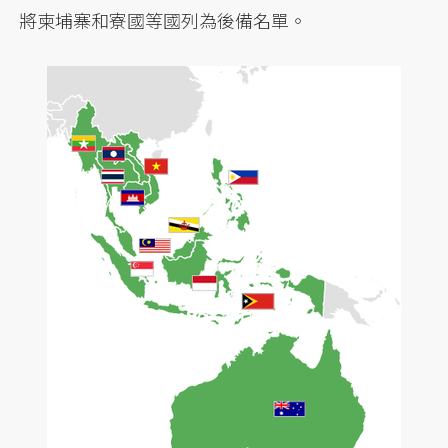
將柬埔寨和寮國等國列為後備名單。