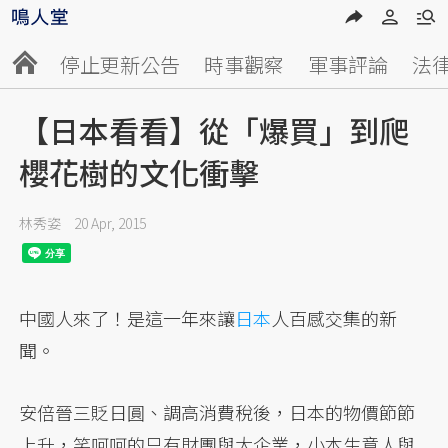
停止更新公告
時事觀察
軍事評論
法
【日本看看】從「爆買」到爬
櫻花樹的文化衝擊
林秀姿
20 Apr, 2015
中國人來了！是這一年來讓
日本
人百感交集的新
聞。
安倍晉三貶日圓、調高消費稅後，日本的物價節節
上升，笑呵呵的只有財團與大企業，小本生意人與