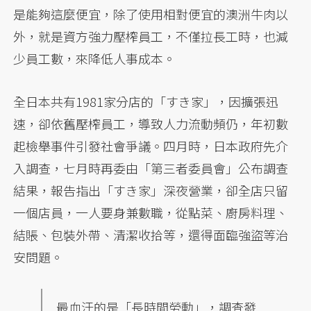
是能夠這麼便宜，除了使用相對便宜的澳洲牛肉以
外，就是資方強力壓榨員工，不僅拉長工時，也減
少員工數，來降低人事成本。
全日本共有1981家分店的「すき家」，因擴張迅
速，卻依舊壓榨員工，導致人力流動頻仍，年初數
起檢舉事件引發社會爭議。四月時，日本政府先介
入調查，七月時再委由「第三者委員會」公布調查
結果，報告指出「すき家」深夜營業，卻全店只留
一個店員，一人要身兼數職，從點菜、廚房料理、
結賬、包裝外帶、清潔收拾等，還得面臨強盜等治
安問題。
最血汗的是「長時間勞動」，調查發