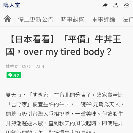
停止更新公告
時事觀察
軍事評論
法
【日本看看】「平價」牛丼王
國，over my tired body？
林秀姿
09 Oct, 2014
夏天時，「すき家」在台北開分店了，這家賣著比
「吉野家」便宜些許的牛丼，一碗99 元驚為天人，
開幕時吸引台灣人爭相排隊，一嘗美味。但這股牛
丼熱潮遲遲未歇，直到秋天的風吹起時，即使是非
用餐時間的下午三點鐘還是大排長龍。