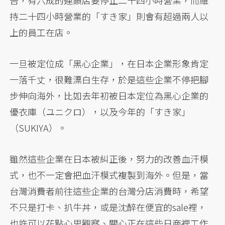
告，有六成的連鎖店要停止二十四小時營業，而維
持二十四小時營業的「すき家」則會有超過兩人以
上的員工在店。
一旦被定位成「黑心企業」，在日本企業形象肯定
一落千丈，很難漂白生存，於是這些企業不停把腳
步伸向海外，比如去年初被日本定位為黑心企業的
優衣庫（ユニクロ），以及今年的「すき家」
（SUKIYA）。
雖然這些企業在日本被糾正後，努力的改善血汗模
式，也不一定會把血汗模式複製到海外。但是，當
台灣消費者前往這些企業的台灣分店消費時，希望
不只是打卡、扒牛丼，或是沈醉在便宜的sale裡，
也許可以花點心思觀察、關心正在這些日商裡工作