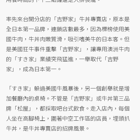
率先來台開分店的「吉野家」牛丼專賣店，原本是
全日本第一品牌，連鎖店數最多，因為標榜使用美
國牛肉，牛丼肉嫩質滑，吸引嗜美牛的日本客。但
是美國狂牛事件重擊「吉野家」，讓專用澳洲牛肉
的「すき家」業績突飛猛進，一舉取代「吉野
家」，成為日本第一。
「すき家」躲過美國牛風暴後，另一個創舉就是增
加餐廳內的桌椅。不管是「吉野家」或牛丼第三品
牌「松屋」，都採取吧台式飲食。走入店內，每個
人坐在高腳椅上，圍著中空工作區的店員，埋頭扒
牛丼，是牛丼專賣店的招牌風景。