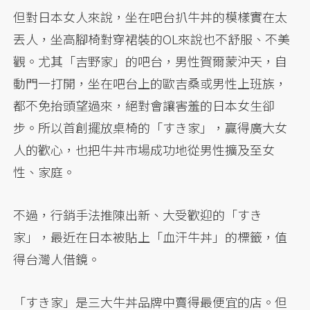
但對日本女人來說，坐在吧台扒牛丼的模樣實在太
丟人，坐高腳椅對穿裙裝的OL來說也不舒服、不美
觀。尤其「吉野家」的吧台，男性賀爾蒙沖天，自
動門一打開，坐在吧台上的歐吉桑或男性上班族，
都不免抬頭望過來，絕對會讓害羞的日本女生卻
步。所以首創擺放桌椅的「すき家」，贏得廣大女
人的歡心，也把牛丼市場成功地從男性擴及至女
性、家庭。
不過，行銷手法推陳出新、大受歡迎的「すき
家」，最近在日本被貼上「血汗牛丼」的標籤，值
得台灣人借鏡。
「すき家」是三大牛丼品牌中賣得最便宜的店。但