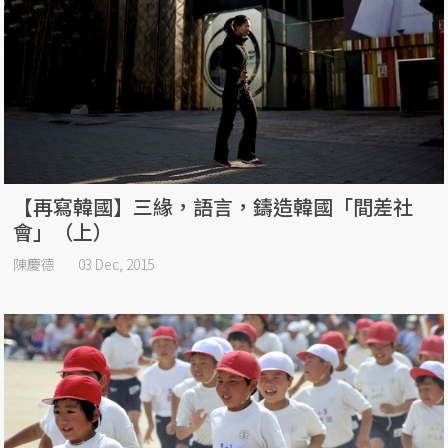
【再寫韓國】三緣，語言，鑄造韓國「間差社
會」（上）
陳慶德
03 Dec, 2015