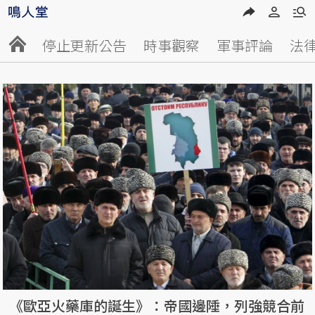
停止更新公告
時事觀察
軍事評論
法
《歐亞火藥庫的誕生》：帝國邊陲，列強競合前