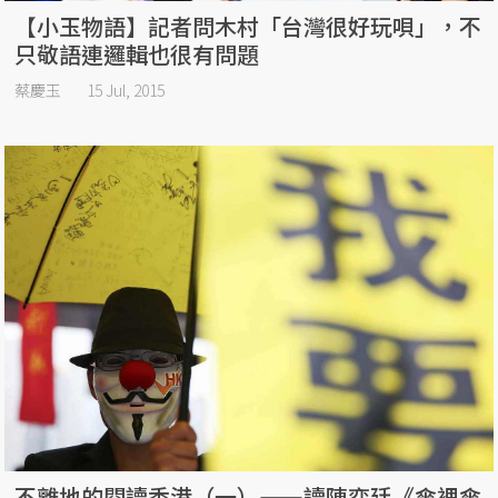
【小玉物語】記者問木村「台灣很好玩唄」，不
只敬語連邏輯也很有問題
蔡慶玉
15 Jul, 2015
不離地的閱讀香港（一）——讀陳奕廷《傘裡傘