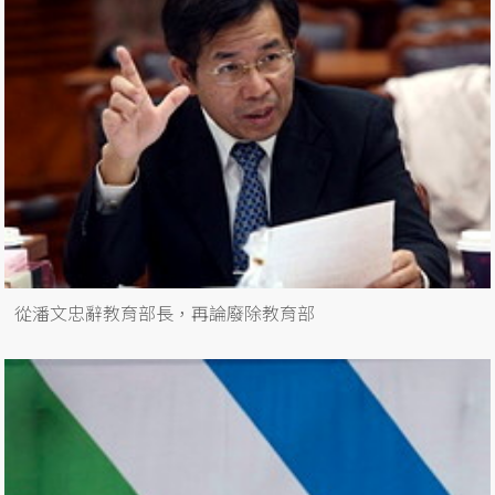
從潘文忠辭教育部長，再論廢除教育部