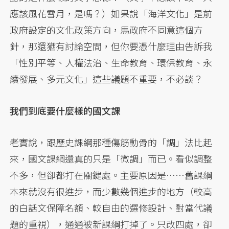
應該風花雪月，是嗎？）如果說「海洋文化」是前
政府設定的文化政策方向，馬政府不同意這個方
針，那還猶有討論空間，但你要憑什麼理由告訴我
「性別平等、人權法治、生命教育、環保教育、永
續發展、多元文化」這些議題不重要，不必談？
我們到底要什麼樣的國文課
老實說，跟歷史課綱那種傷筋動骨的「調」法比起
來，國文課綱還真的只是「微調」而已。看似調整
不多，但卻都打在關鍵處。主要原因是……舊課綱
本來就沒有很進步，而少數幾個進步的地方（較高
的白話文保障名額、較自由的選修設計、對當代議
題的重視），通通被新課綱打掉了。只改四處，卻