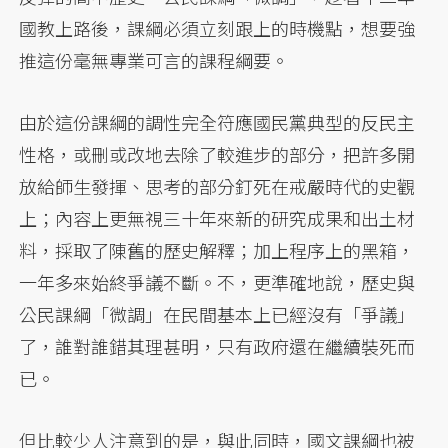
國教上路後，課綱必須立刻跟上的時機點，想要強
推這份毫無專業可言的課程綱要。
由於這份課綱的調性完全符應國民黨典型的反民主
性格，或刪或改地去除了較進步的部分，把許多開
放給師生發揮、思考的部分釘死在戒嚴時代的史觀
上；內容上更無視三十年來新的研究成果和出土材
料，採取了陳舊的歷史解釋；加上程序上的黑箱，
一年多來始終爭議不斷。不，更準確地說，歷史與
公民課綱「微調」在民間基本上已經沒有「爭議」
了，誰對誰錯其理甚明，只有政府還在繼續裝死而
已。
但比較少人注意到的是，與此同時，國文課綱也被