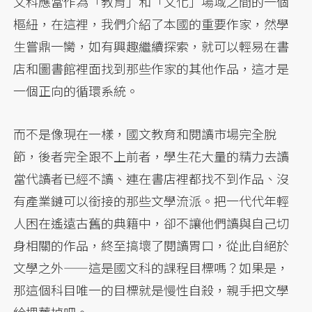
文科應當作為「教育」和「文化」場域之間的一個
樞紐，在這裡，我們介紹了本國的重要作家，然學
生嘗鼎一臠，如有興趣繼續探索，就可以輕易在書
店和圖書館裡面找到那些作家的其他作品，這才是
一個正向的循環系統。
而不是像現在一樣，國文教育和閱讀市場完全脫
節，後者完全跟不上前者，學生花大量的精力去讀
當代讀者已經不讀、連在書店裡都找不到作品、沒
有產業鏈可以銜接的那些文學流派。把一代代年輕
人困在遙遠古舊的典籍中，卻不讓他們讀與自己切
身相關的作品，終至搞壞了閱讀胃口，從此自絕於
文學之外——這是國文科的課程目標嗎？如果是，
那這個科目唯一的目標就是慢性自殺，親手把文學