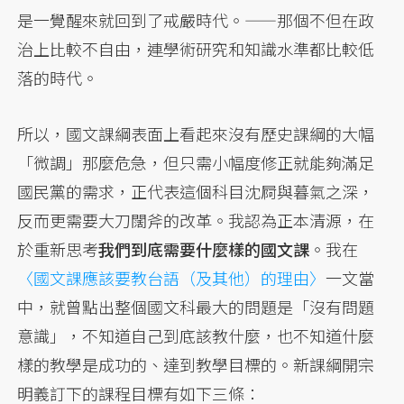
是一覺醒來就回到了戒嚴時代。——那個不但在政
治上比較不自由，連學術研究和知識水準都比較低
落的時代。
所以，國文課綱表面上看起來沒有歷史課綱的大幅
「微調」那麼危急，但只需小幅度修正就能夠滿足
國民黨的需求，正代表這個科目沈屙與暮氣之深，
反而更需要大刀闊斧的改革。我認為正本清源，在
於重新思考
我們到底需要什麼樣的國文課
。我在
〈國文課應該要教台語（及其他）的理由〉
一文當
中，就曾點出整個國文科最大的問題是「沒有問題
意識」，不知道自己到底該教什麼，也不知道什麼
樣的教學是成功的、達到教學目標的。新課綱開宗
明義訂下的課程目標有如下三條：