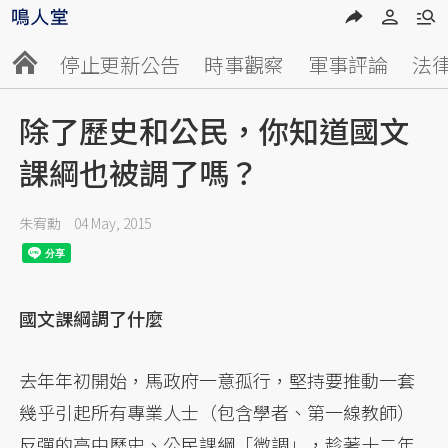
停止更新公告
時事觀察
軍事評論
法
除了歷史和公民，你知道國文
課綱也被調了嗎？
朱宥勳
04 May, 2015
國文課綱調了什麼
去年年初開始，馬政府一意孤行，堅持要推動一套
幾乎引起所有專業人士（包含學者、第一線教師）
反彈的高中歷史、公民課綱「微調」，趁著十二年