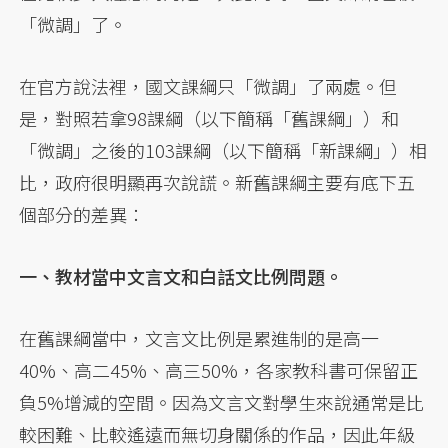
「微調」了。
在官方說法裡，國文課綱只「微調」了兩處。但
是，對照若拿98課綱（以下簡稱「舊課綱」）和
「微調」之後的103課綱（以下簡稱「新課綱」）相
比，政府很明顯再次說謊。新舊課綱主要有底下五
個部分的差異：
一、教材當中文言文和白話文比例問題。
在舊課綱當中，文言文比例是累進制的是高一
40%、高二45%、高三50%，各家教科書可保留正
負5%增減的空間。因為文言文對學生來說通常是比
較困難、比較遙遠而無切身關係的作品，因此年級