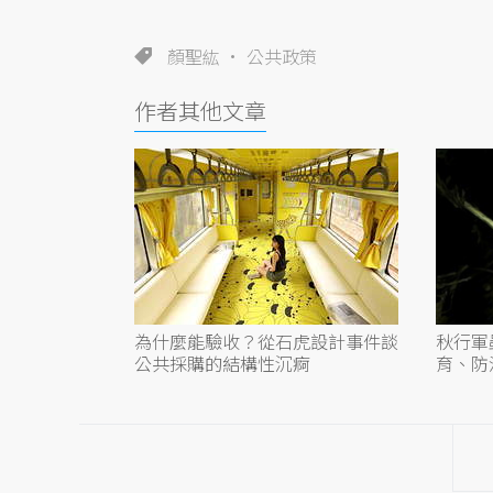
顏聖紘
公共政策
作者其他文章
為什麼能驗收？從石虎設計事件談
秋行軍
公共採購的結構性沉痾
育、防
什麼？