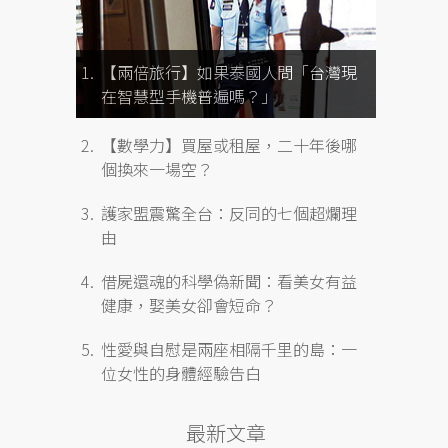
【兩倍旅行】如果泰國人問「台灣現
在智慧型手機普遍嗎？」
【數學力】買屋或租屋，二十年後哪
個換來一場空？
護家盟震驚全台：反同的七個超爛理
由
借屍還魂的科學偽新聞：看美女有益
健康，娶美女卻會短命？
性愛與自慰是兩座相隔千里的島：一
位女性的身體經驗告白
最新文章