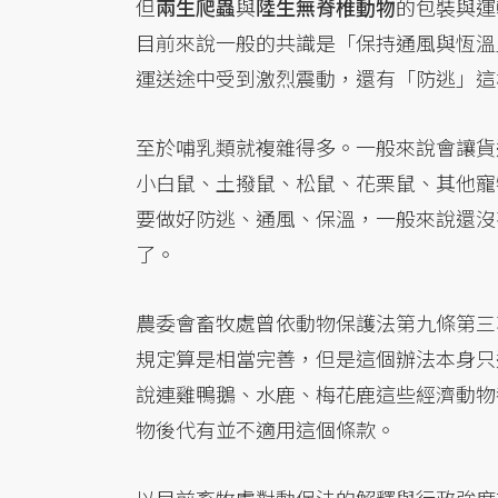
但
兩生爬蟲
與
陸生無脊椎動物
的包裝與運
目前來說一般的共識是「保持通風與恆溫
運送途中受到激烈震動，還有「防逃」這
至於哺乳類就複雜得多。一般來說會讓貨
小白鼠、土撥鼠、松鼠、花栗鼠、其他寵
要做好防逃、通風、保溫，一般來說還沒
了。
農委會畜牧處曾依動物保護法第九條第三
規定算是相當完善，但是這個辦法本身只
說連雞鴨鵝、水鹿、梅花鹿這些經濟動物
物後代有並不適用這個條款。