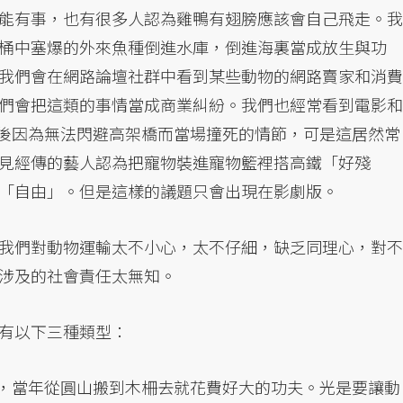
能有事，也有很多人認為雞鴨有翅膀應該會自己飛走。我
桶中塞爆的外來魚種倒進水庫，倒進海裏當成放生與功
我們會在網路論壇社群中看到某些動物的網路賣家和消費
們會把這類的事情當成商業糾紛。我們也經常看到電影和
，然後因為無法閃避高架橋而當場撞死的情節，可是這居然常
見經傳的藝人認為把寵物裝進寵物籃裡搭高鐵「好殘
「自由」。但是這樣的議題只會出現在影劇版。
我們對動物運輸太不小心，太不仔細，缺乏同理心，對不
涉及的社會責任太無知。
有以下三種類型：
，當年從圓山搬到木柵去就花費好大的功夫。光是要讓動