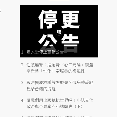
屠
鳴人堂停止更新公告
性感無罪：拒絕身／心二元論，談選
舉造勢「性化」空服員的複雜性
戰時醫療救護該怎麼做？俄烏戰爭經
驗給台灣的提醒
讓我們用出版抵抗世界吧！小誌文化
政治與台灣龐克小誌簡史（下）