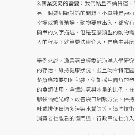
3.商業交易的需要：
我們姑且不論貨運、
另一個要細緻討論的問題，不單純是yes 
宰場或繁養殖場、動物要輸出入，都會有
簡單的文字描述，但是甚麼類型的動物需
入的程度？就算要法律介入，是應由甚麼
舉例來說，漁業署曾經委託海洋大學研究
的存活，維持健康狀況，並且吻合特定國
楚魚應該要如何包裝，例如採用圓角的塑
的魚類使用、拿捏純氧與水量的比例、在
膠袋隔絕光線、改善袋口綑紮方法、保持
吐或排便量過多污染水質等等。這些技術
消費者也能看的懂門道，行政單位也介入