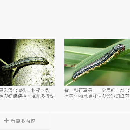
蟲入侵台灣後：科學、教
從「秋行軍蟲」一夕暴紅，談台
治與媒體傳播，還能多做點
有害生物風險評估與公眾知識落
看更多內容