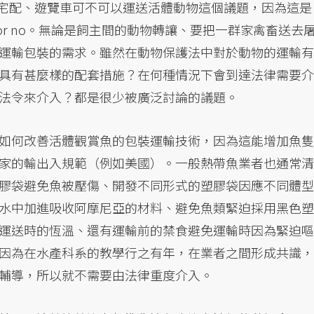
宅配、遊覽車可不可以運送活體動物這個議題，因為這是
or no。無論是飼主間的動物轉讓、要把一群家禽畜送去
運輸包裝的需求。雖然在動物保護法中對於動物的運輸有
具有甚麼樣的配套措施？在何種情況下會到達法律需要介
法令來介入？都是很少被廣泛討論的議題。
如何改善活體觀賞魚的包裝運輸技術，因為這能增加魚隻
家的輸出入規範（例如美國）。一般熱帶魚業者也通常清
膠袋避免魚被壓傷、開發不同形式的塑膠袋因應不同體型
水中加進吸收阿摩尼亞的材料、避免魚類緊迫採用黑色塑
運送時的恆溫、還有運輸前的禁食避免運輸時因為緊迫嘔
因為在水產科系的教學行之有年，在業者之間形成共識，
輔導，所以就不需要由法律重度介入。