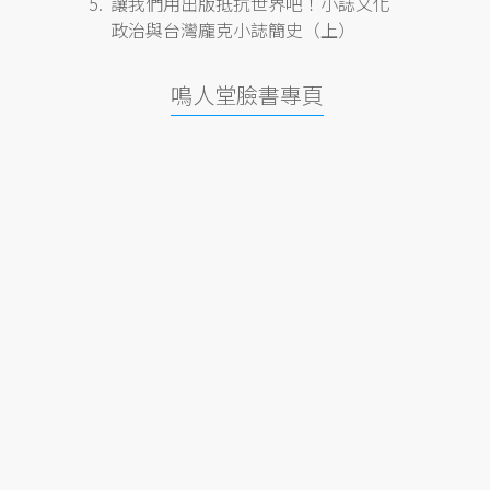
讓我們用出版抵抗世界吧！小誌文化
政治與台灣龐克小誌簡史（上）
鳴人堂臉書專頁