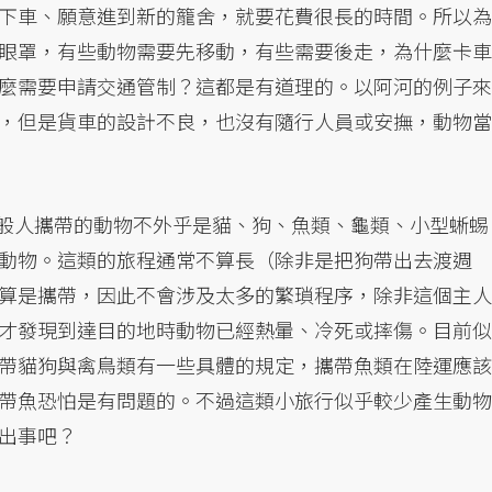
下車、願意進到新的籠舍，就要花費很長的時間。所以為
眼罩，有些動物需要先移動，有些需要後走，為什麼卡車
麼需要申請交通管制？這都是有道理的。以阿河的例子來
，但是貨車的設計不良，也沒有隨行人員或安撫，動物當
般人攜帶的動物不外乎是貓、狗、魚類、龜類、小型蜥蜴
動物。這類的旅程通常不算長（除非是把狗帶出去渡週
算是攜帶，因此不會涉及太多的繁瑣程序，除非這個主人
才發現到達目的地時動物已經熱暈、冷死或摔傷。目前似
帶貓狗與禽鳥類有一些具體的規定，攜帶魚類在陸運應該
帶魚恐怕是有問題的。不過這類小旅行似乎較少產生動物
出事吧？