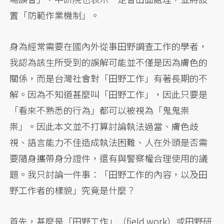
置「防範作業機制」。
身為經常需要在國內外從事田野調查工作的學者，
我認為該生所受到的誤解可能並不僅是因為膚色的
關係，而是台灣社會對「田野工作」有著長期的不
解。因為不知道甚麼叫「田野工作」，因此只要是
「看來不熟悉的行為」都可以被視為「鬼鬼祟
祟」。因此本文並不打算討論執法過當、膚色歧
視、語言能力不佳造成執法困難、人在外頭是否需
要隨身攜帶身分證件，還有與警察權合理使用的議
題。我只討論一件事：「田野工作的內容，以及田
野工作者的樣貌」究竟是什麼？
首先，甚麼是「田野工作」（field work）或田野研