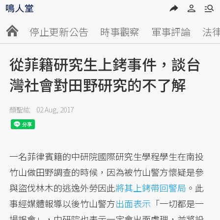
停止更新公告
時事觀察
軍事評論
法
從菲籍研究生上銬事件，談台
灣社會對田野研究的不了解
顏聖紘
02 Aug, 2017
一名菲律賓籍的中研院國際研究生學程學生在南投
竹山做田野調查的時候，因為被竹山警方懷疑是參
與盜伐林木的逃逸外勞因此
將其上銬帶回警局
。此
事經媒體報導以後竹山警方
出面表示
「一切都是一
場誤會」，中研院也表示一定會出面處理，並將設