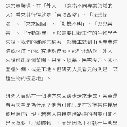
殊昂貴裝備、在「外人」（意指不同專業領域的
人）看來其行徑就是「東張西望」、「探頭探
腦」、「來來回回」、「動機不明」、「鬼鬼祟
祟」、「行動詭異」。以需要田野工作的生物學門
來說，我們的確經常騎著一部機車就到山區產業道
路或林道上的研究地點停著。那些地點對「外人」
來說可能是個菜園、果園、墳墓、民宅後方、國小
圍牆外側、或是工地。但研究人員看見的則是「某
種生物的棲息地」。
研究人員站在一個地方來回踱步走來走去，甚至還
看著天空是為什麼？他有可能只是在等待某種昆蟲
或鳥類的出現。若有人直接穿進路邊的樹叢可能不
是因為要「埋藏贓物」，而是因為正在執行生態學