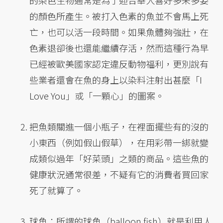
的染色生物通常是為了迎合華人喜好多采多姿
的顏色所產生。被打入色素的魚並不會馬上死
亡，也可以活一段時間。如果魚體夠強壯，在
色素退卻後也還能繼續存活，然而這種行為早
已經被歐美國家認定違反動物福利，更別說有
些業者還會在魚的身上以染料注射出甚麼「I
Love You」或「一顆心」的圖案。
把魚類關進一個小瓶子，在裡面擺些有的沒的
小東西（例如假山假草），在用彩帶一綁就變
成類似過年「好菜頭」之類的商品。這些魚的
健康狀況通常很差，不疑有它的消費者買回家
死了就算了。
球魚：所謂的球魚（balloon fish）就是利用人