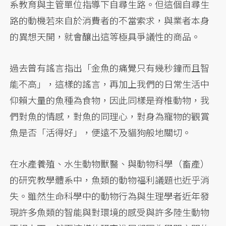
系教育與主管單位指導下自尋生路。但這個自尋生
路的動機若來自於消費者的不當索求，與業者本身
的異想天開，就會釀出這等極具爭議性的商品。
過去曾有謠言指出「金魚的痛覺只有幾秒鐘而且智
能不高」，這樣的謠言，再加上我們的日常生活中
仰賴大量的魚種為食物，因此同樣是脊椎動物，我
們對魚的情感，對魚的同理心，對身為寵物的觀賞
魚是否「活得好」，便遠不及貓狗般地關切。
在水產養殖、水生動物獸醫、與動物科學（畜產）
的研究教學體系中，魚類的動物福利議題也近乎消
失。雖然生命科學中的動物行為與生理學者近年發
現許多魚類的智能與對環境的感受與許多陸生動物