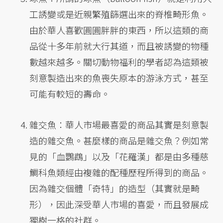
工誘變或是近親繁殖篩選出來的脊椎畸形魚。
由於華人喜歡圓圓胖胖的東西，所以這類的商
品從十多年前就大行其道，而且被誘變的物種
數越來越多。關切動物福利的學者認為這類被
刻意製造出來的魚喪失原本的游泳方式，甚至
可能有較短的壽命。
雜交魚：華人市場最喜愛的商品其實是刻意製
造的雜交魚。甚麼樣的商品是雜交魚？例如常
見的「血鸚鵡」以及「花羅漢」都是由多種慈
鯛科魚類經由複雜的配種歷程所得到的商品。
因為雜交個體「奇特」的造型（其實就是畸
形），因此深受華人市場的喜愛，而且發展成
獨樹一格的社群。