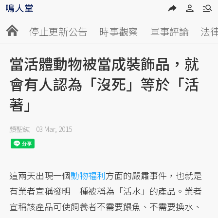
停止更新公告
時事觀察
軍事評論
法
當活體動物被當成裝飾品，就
會有人認為「沒死」等於「活
著」
顏聖紘
03 Mar, 2015
這兩天出現一個
動物福利
方面的嚴肅事件，也就是
有業者宣稱發明一種被稱為「活水」的產品。業者
宣稱該產品可使飼養者不需要餵魚、不需要換水、