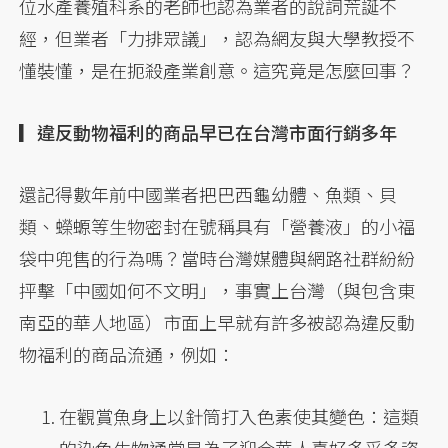
位水產養殖科系的老師也認為業者的說詞荒誕不
經，但業者「力排眾議」，認為網友與大學教授不
懂裝懂，是在扼殺產業創意。這究竟是怎麼回事？
▎違反動物福利的商品早已在台灣市面行銷多年
還記得數年前中國業者把巴西龜幼體、魚類、貝
類、蠑螈等生物密封在號稱具有「營養液」的小福
袋中兜售的行為嗎？當時台灣媒體與網路社群紛紛
抨擊「中國如何不文明」，事實上台灣（與包含東
南亞的華人地區）市面上早就有許多被認為違反動
物福利的商品流通，例如：
在觀賞魚身上以針筒打入色素使其變色：這類