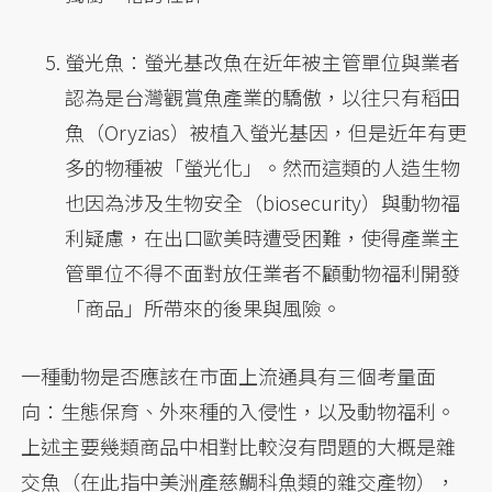
螢光魚：螢光基改魚在近年被主管單位與業者
認為是台灣觀賞魚產業的驕傲，以往只有稻田
魚（Oryzias）被植入螢光基因，但是近年有更
多的物種被「螢光化」。然而這類的人造生物
也因為涉及生物安全（biosecurity）與動物福
利疑慮，在出口歐美時遭受困難，使得產業主
管單位不得不面對放任業者不顧動物福利開發
「商品」所帶來的後果與風險。
一種動物是否應該在市面上流通具有三個考量面
向：生態保育、外來種的入侵性，以及動物福利。
上述主要幾類商品中相對比較沒有問題的大概是雜
交魚（在此指中美洲產慈鯛科魚類的雜交產物），