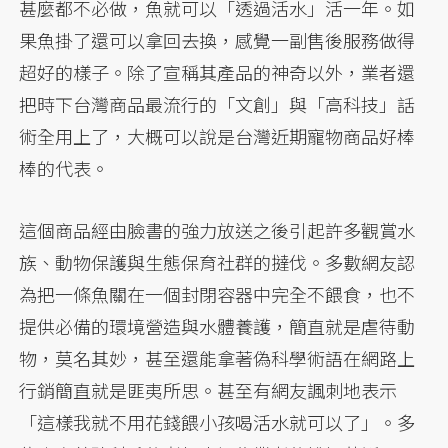
甚麼都不必做，魚就可以「透過活水」活一年。如
果魚掛了還可以拿回去換，感覺一副售後服務做得
超好的樣子。除了宣稱其產品的神奇以外，業者還
把時下台灣商品最流行的「文創」與「高科技」話
術全用上了，大概可以說是台灣近期寵物商品好棒
棒的代表。
這個商品經由臉書的強力放送之後引起許多觀賞水
族、動物保護與生態保育社群的撻伐。多數網友認
為把一條魚關在一個封閉容器中完全不餵食，也不
提供必備的環境營造與水體養護，簡直就是虐待動
物，莫名其妙，甚至還能拿著偽科學術語在網路上
行銷簡直就是匪夷所思。甚至有網友諷刺地表示
「這樣我就不用花錢餵小孩喝活水就可以了」。多