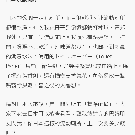
日本的公園一定有廁所，而且很乾淨。連流動廁所
都很乾淨。有次我家哥哥到偏遠鄉鎮打棒球，荒郊
野外，只有一個流動廁所。我頭先有點遲疑，一打
開，發現不只乾淨，連味道都沒有，也聞不到刺鼻
的消毒水味。備用的トイレペーパー（Toliet
Paper）馬桶用衛生紙，好幾捲整齊地放在牆上。除
了擺有芳香劑，還有插幾支香氛花，角落還放一瓶
噴霧除臭劑，替之後的人著想。
這對日本人來說，是一間廁所的「標準配備」，大
家下次去日本可以檢查看看。聽我敘述完的巴黎朋
友問我，像日本這樣的流動廁所，上一次要多少錢
呢？