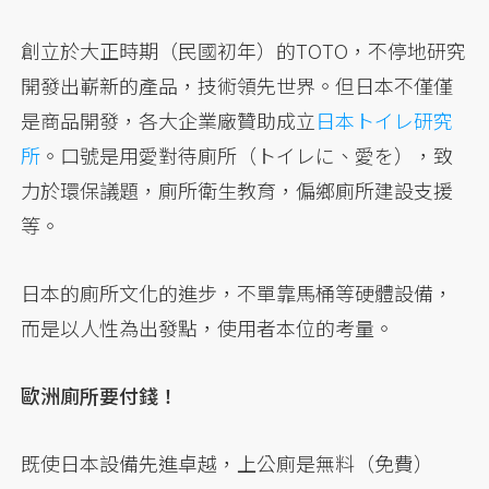
創立於大正時期（民國初年）的TOTO，不停地研究
開發出嶄新的產品，技術領先世界。但日本不僅僅
是商品開發，各大企業廠贊助成立
日本トイレ研究
所
。口號是用愛對待廁所（トイレに、愛を），致
力於環保議題，廁所衛生教育，偏鄉廁所建設支援
等。
日本的廁所文化的進步，不單靠馬桶等硬體設備，
而是以人性為出發點，使用者本位的考量。
歐洲廁所要付錢！
既使日本設備先進卓越，上公廁是無料（免費）