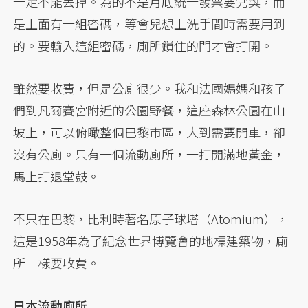
一定不能丟掉。為的不是月底統一發票要兌獎，而
是上面有一組密碼，等會兒想上洗手間時需要用到
的。要輸入這組密碼，廁所鎖住的門才會打開。
雖然要收費，但是公廁很少。我和法國媽媽和孩子
們到凡爾賽宮附近的公園野餐，這座森林公園在山
坡上，可以俯瞰整個巴黎市區，大到需要開車，卻
沒有公廁。只有一個流動廁所，一打開滿地黃金，
馬上打退堂鼓。
不只在巴黎，比利時著名原子球塔（Atomium），
這是1958年為了紀念世界博覽會的地標建築物，廁
所一樣要收費。
日本流動廁所