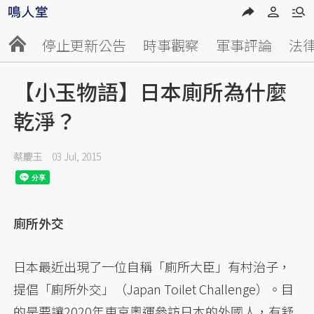
停止更新公告
時事觀察
軍事評論
法
【小玉物語】日本廁所為什麼
乾淨？
蔡慶玉
03 Jul, 2015
廁所外交
日本最近出現了一位自稱「廁所大臣」有村治子，
提倡「廁所外交」（Japan Toilet Challenge）。目
的是要讓2020年東京奧運參訪日本的外國人，有舒