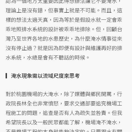
認為一個地方太重要因此得想辦法讓它不要淹水，
理論上是沒有錯，但事實上就是不可能。而且，這
樣的想法太過天真，因為等於是假設水就一定會乖
乖地照排水系統的設計被乖乖地排除。但，回顧台
灣乃至世界各地的水患歷史，為什麼淹水情事從來
沒有停止過？就是因為即便有設計與維護再好的排
水系統，水總是會有不聽話的時候。
▎淹水現象需以流域尺度來思考
對於桃園機場的大淹水，除了媒體與鄉民開罵，行
政院長林全也非常憤怒，要求交通部要追究機場工
程施工的問題，追查是否有人為疏失並咎責。但我
希望院長以及一般民眾都能了解，機場淹不淹水，
不是機場工程的本身就能夠決定的。只要跟水有關