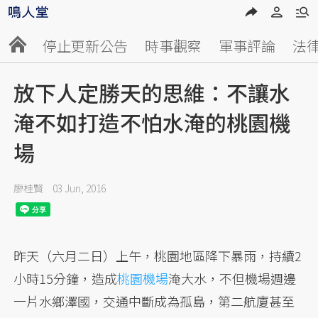
停止更新公告
時事觀察
軍事評論
法
放下人定勝天的思維：不讓水
淹不如打造不怕水淹的桃園機
場
廖桂賢
03 Jun, 2016
昨天（六月二日）上午，桃園地區降下暴雨，持續2
小時15分鐘，造成
桃園機場
淹大水，不但機場週邊
一片水鄉澤國，交通中斷成為孤島，第二航廈甚至