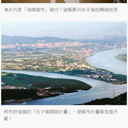
淹水代表「海綿城市」破功？破解鄭州水災後的輿論迷思
柯市府強推的「社子島開發計畫」，是都市計畫最負面示
範！