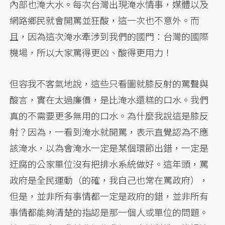
內部也淹大水。每次台灣出現淹水情事，媒體以及
網路鄉民就會開罵並狂酸，這一次也不意外。而
且，因為這次淹水牽涉到我們的國門：台灣的國際
機場，所以大家罵得更凶、酸得更用力！
但容我不客氣地說，這些只看圖就膝反射的罵聲與
酸言，實在太過廉價，是比淹水還糕的口水。我們
真的不需要更多無用的口水。為什麼我說這是膝反
射？因為，一看到淹水就開罵，表示直覺認為不應
該淹水，以為會淹水一定是某個環節出錯，一定是
迂腐的公家單位沒有把排水系統做好。這年頭，罵
政府是全民運動（的確，我自己也常在罵政府），
但是，並非所有事情都一定是政府的錯，並非所有
事情都能夠清楚的指認是那一個人或單位的問題。