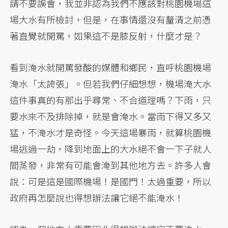
請不要誤會，我並非認為我們不應該對桃園機場這
場大水有所檢討，但是，在事情還沒有釐清之前憑
著直覺就開罵，如果這不是膝反射，什麼才是？
看到淹水就開罵發酸的媒體和鄉民，直呼桃園機場
淹水「太誇張」。但若我們仔細想想，機場淹大水
這件事真的有那出乎尋常、不合道理嗎？下雨，只
要水來不及排除掉，就是會淹水。當雨下得又多又
猛，不淹水才是奇怪。今天這場暴雨，就算桃園機
場逃過一劫，降到地面上的大水絕不會一下子就人
間蒸發，非常有可能會淹到其他地方去。許多人會
說：可是這是國際機場！是國門！太過重要，所以
政府再怎麼說也得想辦法讓它絕不能淹水！