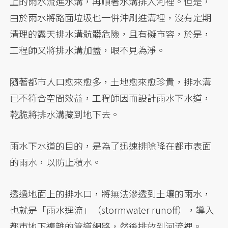
上的雨水流進水溝，再順著水溝排入河裡。但是，
由於雨水將路面垃圾也一併沖刷進溝裡，沒有定期
清理的露天排水溝骯髒危險，且有礙市容，於是，
工程師又將排水溝加蓋，眼不見為淨。
隨著都市人口愈來愈多，土地愈來愈珍貴，排水溝
已不符合空間效益，工程師因而設計雨水下水道，
乾脆將排水溝藏到地下去。
雨水下水道的目的，是為了迅速排除降在都市表面
的雨水，以防止積水。
透過地面上的排水口，將無法滲透到土壤的雨水，
也就是「雨水逕流」（stormwater runoff），導入
都市地下複雜的管道網路，然後排放到河流裡。