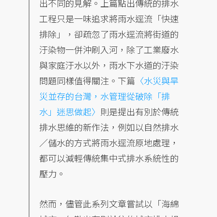
出不同的見解。上篇點出傳統的排水
工程只是一味追求將雨水逕流「快速
排除」，卻疏忽了雨水逕流將街道的
汙染物一併沖刷入河，除了工業廢水
與家庭汙水以外，雨水下水道的汙染
問題同樣值得關注。下篇
〈水災與旱
災並存的台灣，水管理從破除「排
水」迷思做起〉
則是提出有別於傳統
排水思維的新作法，例如以自然排水
／儲水的方式將雨水逕流原地處理，
都可以減輕傳統集中式排水系統性的
壓力。
然而，儘管此系列文章嘗試以「海綿