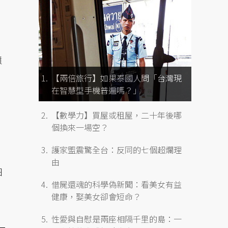
憤
。
【兩倍旅行】如果泰國人問「台灣現
在智慧型手機普遍嗎？」
【數學力】買屋或租屋，二十年後哪
個換來一場空？
護家盟震驚全台：反同的七個超爛理
由
日
借屍還魂的科學偽新聞：看美女有益
健康，娶美女卻會短命？
性愛與自慰是兩座相隔千里的島：一