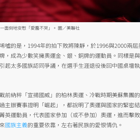
一面倒地安慰「愛醬不哭」。 圖／美聯社
的是，1994年的拍下敗將陳靜，於1996與2000兩屆
牌，成為少數笑擁奧運金、銀、銅牌的運動員。同樣是與
引起太多國族認同爭議，在選手生涯退役後回中國桌壇執
戰前納粹「宣揚國威」的柏林奧運、冷戰時期美蘇集團的
過主辦賽事證明「崛起」，都說明了奧運與國家的緊密結
菁英運動員，代表國家參加（或不參加）奧運，進而擊敗
來
國族主義
的重要依靠，左右著民族的愛恨情仇。