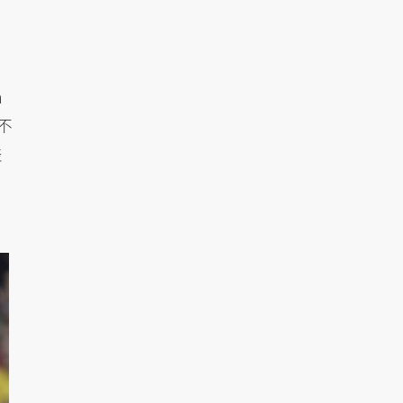
h
不
表
，