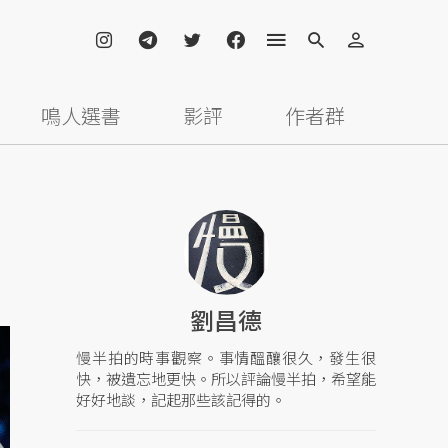
鳴人選書
影評
作者群
劉昌德
慢半拍的時事觀察。事情醞釀很久，發生很
快，被遺忘地更快。所以評論慢半拍，希望能
好好地談，記起那些該記得的。