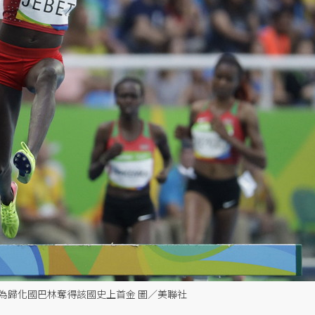
障礙賽為歸化國巴林奪得該國史上首金 圖／美聯社