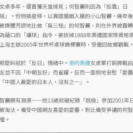
女桌多年、還曾獲天皇接見；何智麗則因為「投靠」日
賊」。但物換星移，以異國婚姻入籍的小山智麗，幾年後
被媒體荒謬地比做「吳三桂」的何智麗，則在外界披露轉
為藉口的「讓球」指令、被拔掉1988年奧運國家隊資格
上海主辦2005年世界杯桌球錦標賽時，受邀回故鄉觀戰
那麼糾結於「反日」情緒中。
里約奧運
女桌單打銅牌戰由
友並不因「中朝友好」而雀躍，反而一面倒地安慰「愛醬
「中國人最愛的日本人，沒有之一」。
麗頗有淵源——她13歲就破紀錄「跳級」參加2001年
被淘汰。備受中國網友喜愛的愛醬，對比備受爭議的何智
噓。