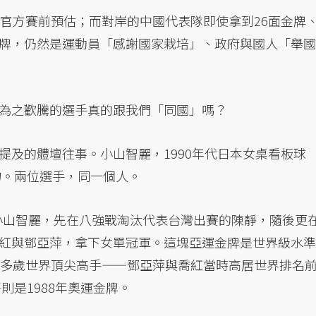
於官方賽前預估；而對岸的中國代表隊即使拿到26面金牌
牌，仍然是運動員「感謝國家栽培」、政府與國人「舉國
為之歡騰的選手真的跟我們「同國」嗎？
提及的體壇往事。小山智麗，1990年代日本女桌看板球
物。兩位選手，同一個人。
的小山智麗，先在八強戰淘汰代表台灣出賽的陳靜，隨後更
紅與鄧亞萍，拿下女單冠軍。這塊亞運金牌是世界級水準
0多歲世界頂尖高手——鄧亞萍與喬紅當時高居世界排名
則是1988年奧運金牌。