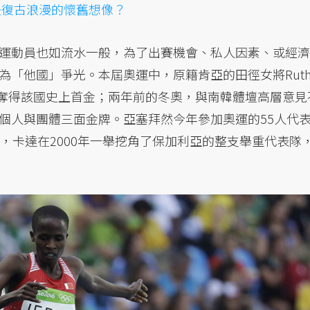
是復古浪漫的懷舊想像？
運動員也如流水一般，為了出賽機會、私人因素、或經濟
為「他國」爭光。本屆奧運中，原籍肯亞的田徑女將Rut
國巴林奪得該國史上首金；兩年前的冬奧，與南韓體壇高層意見
個人與團體三面金牌。亞塞拜然今年參加奧運的55人代
，卡達在2000年一舉挖角了保加利亞的整支舉重代表隊