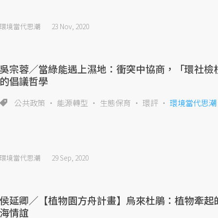
環境當代思潮
23 Nov, 2020
吳宗蓉／當綠能遇上濕地：衝突中協商，「環社檢
的倡議哲學
公共政策
能源轉型
生態保育
環評
環境當代思潮
環境當代思潮
29 Sep, 2020
侯延卿／【植物園方舟計畫】烏來杜鵑：植物牽起
海情誼