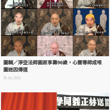
圖輯／淨空法師圓寂享壽96歲，心靈導師成哏
圖迷因傳道
26 Jul, 2022