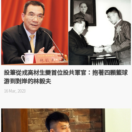
投筆從戎高材生變首位投共軍官：抱著四顆籃球
游到對岸的林毅夫
16 Mar, 2023