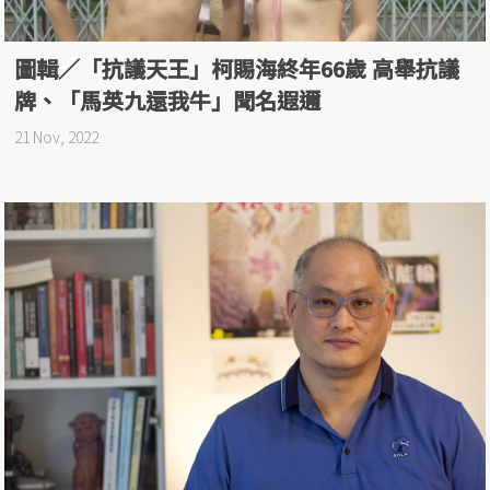
圖輯／「抗議天王」柯賜海終年66歲 高舉抗議
牌、「馬英九還我牛」聞名遐邇
21 Nov, 2022