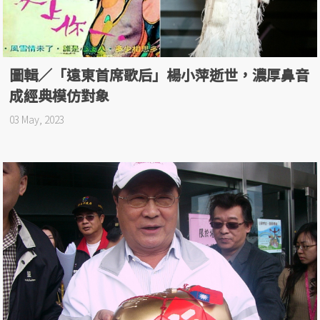
圖輯／「遠東首席歌后」楊小萍逝世，濃厚鼻音
成經典模仿對象
03 May, 2023