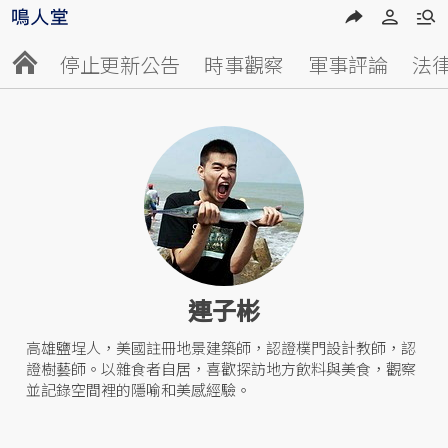
停止更新公告
時事觀察
軍事評論
法
連子彬
高雄鹽埕人，美國註冊地景建築師，認證樸門設計教師，認
證樹藝師。以雜食者自居，喜歡探訪地方飲料與美食，觀察
並記錄空間裡的隱喻和美感經驗。