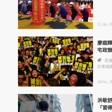
11 Jan, 2
廖庭
宅政
民
改革組
16 Dec, 2
洪敬
「習