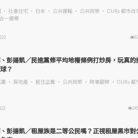
國
社會住宅
日本
公共運輸
公共政策
OURs 都市
合一選舉
022
6
輝、彭揚凱／民進黨修平均地權條例打炒房，玩真的
假球？
進黨
房地產
居住正義
公共政策
時事觀察
OURs 
022
24
輝、彭揚凱／租屋族是二等公民嗎？正視租屋黑市對