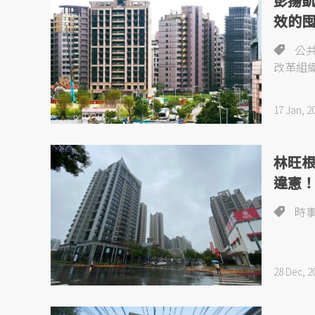
彭揚
效的
公
改革組
17 Jan, 2
林旺
違憲
時
28 Dec, 2