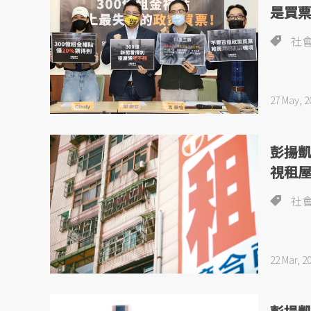
是買
社
27 May, 2
彭揚
視租
社
22 Mar, 2