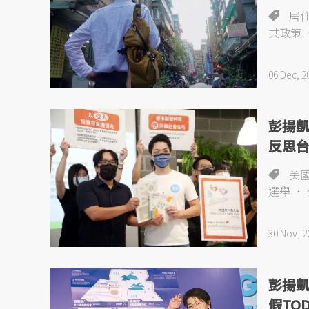
居
共政策
06 Dec, 2
彭揚
反思
美
選舉
30 Nov, 2
彭揚
假TO