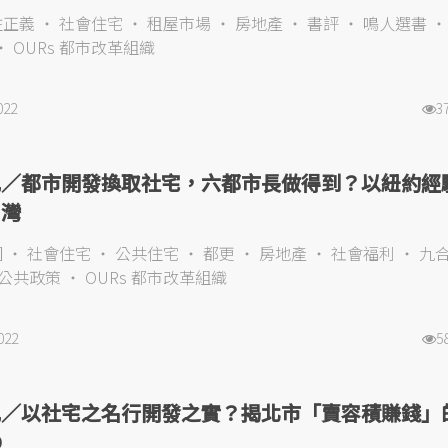
住正義
社會住宅
租屋市場
房地產
書評
鳴人選書
OURs 都市改革組織
022
3
凱／都市開發換取社宅，六都市長做得到？以紐約經
台灣
國
社會住宅
公共住宅
都更
房地產
社會福利
九
公共政策
OURs 都市改革組織
022
5
凱／以社宅之名行開發之實？揭北市「賣容積賺錢」
D