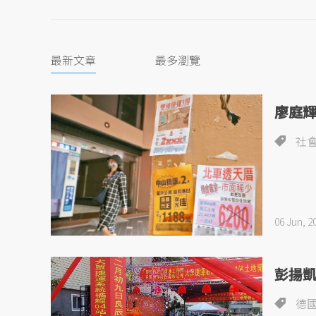
最新文章
最多瀏覽
廖庭
社
06 Jun, 2
彭揚
德