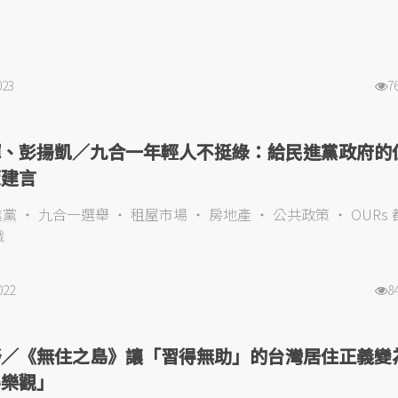
023
7
輝、彭揚凱／九合一年輕人不挺綠：給民進黨政府的
策建言
進黨
九合一選舉
租屋市場
房地產
公共政策
OURs
織
022
8
舒／《無住之島》讓「習得無助」的台灣居住正義變
得樂觀」