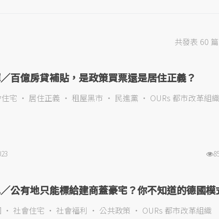
共發表 60 
輝／百億房貸補貼，是政策買票還是居住正義？
會住宅
居住正義
租屋黑市
民進黨
OURs 都市改革組
023
8
凱／公有地只能標給建商蓋豪宅？你不知道的德國模
國
社會住宅
社會福利
公共政策
OURs 都市改革組織