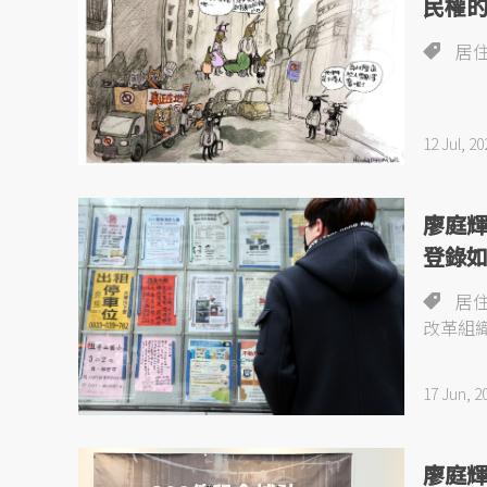
民權
居
12 Jul, 20
廖庭
登錄
居
改革組
17 Jun, 2
廖庭輝