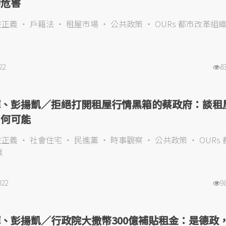
的危害
住正義
戶籍法
租屋市場
公共政策
OURs 都市改革組
22
8
輝、彭揚凱／拒絕打開租屋行情黑箱的蔡政府：談租
如何可能
住正義
社會住宅
民進黨
時事觀察
公共政策
OURs
織
022
9
、彭揚凱／行政院大撒幣300億補貼租金：是德政