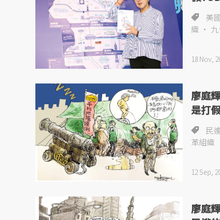
美
織
九
18 Nov, 2
廖庭
是打
民
革組織
12 Sep, 2
廖庭