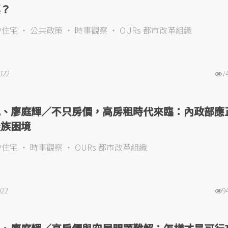
票？
會住宅
公共政策
時事觀察
OURs 都市改革組織
022
7
凱、廖庭輝／不只房價，高房租時代來臨：內政部應
屋族困境
會住宅
時事觀察
OURs 都市改革組織
022
9