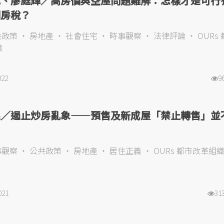
凱、廖庭輝／高房價與空屋問題難解：怎樣才是可行
囤房稅？
共政策
房地產
社會住宅
時事觀察
法律評論
OURs
織
022
9
根／遏止炒房亂象——預售及新成屋「禁止轉售」並
！
事觀察
公共政策
房地產
居住正義
OURs 都市改革組
021
31