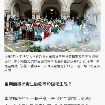
今年3月，司法院大法官昨針對布農族王光祿等釋憲案召開言詞辯
論庭，開庭前聲援的原民團體在司法院前由部落長老升起狼煙，向
祖靈傳遞「狩獵文化無罪、法律規定違憲」訊息。 圖／聯合報系資
料照
自用而獵捕野生動物等於破壞生態？
本號解釋的另一個爭議，是《野生動物保育法》