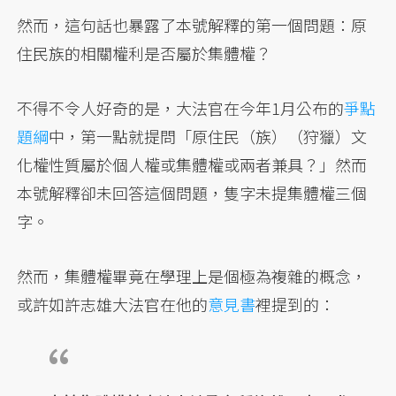
然而，這句話也暴露了本號解釋的第一個問題：原
住民族的相關權利是否屬於集體權？
不得不令人好奇的是，大法官在今年1月公布的
爭點
題綱
中，第一點就提問「原住民（族）（狩獵）文
化權性質屬於個人權或集體權或兩者兼具？」然而
本號解釋卻未回答這個問題，隻字未提集體權三個
字。
然而，集體權畢竟在學理上是個極為複雜的概念，
或許如許志雄大法官在他的
意見書
裡提到的：