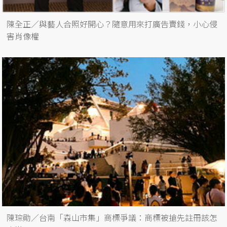
陳全正／與藝人合照好開心？隨意用來打廣告賣錢，小心侵
害肖像權
陳琮勛／台南「森山市集」商標爭議：商標被搶先註冊該怎