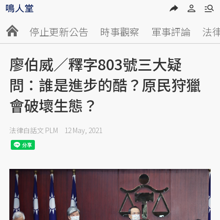
停止更新公告
時事觀察
軍事評論
法
廖伯威／釋字803號三大疑
問：誰是進步的酷？原民狩獵
會破壞生態？
法律白話文 PLM
12 May, 2021