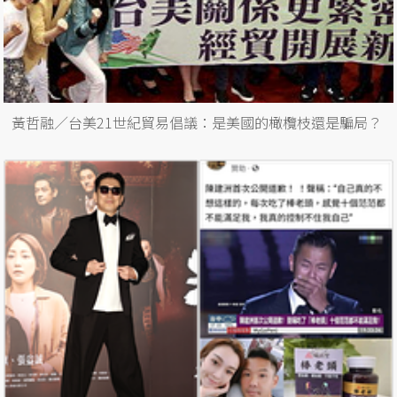
黃哲融／台美21世紀貿易倡議：是美國的橄欖枝還是騙局？