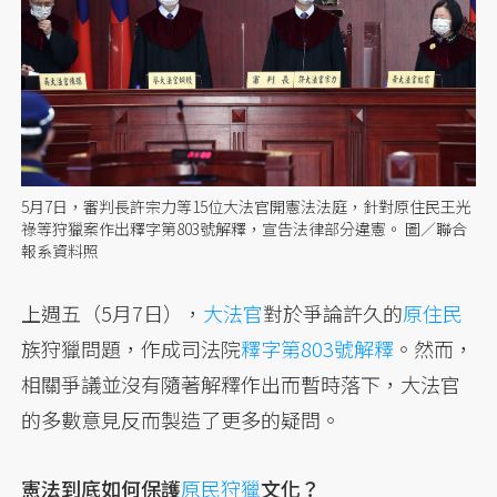
5月7日，審判長許宗力等15位大法官開憲法法庭，針對原住民王光
祿等狩獵案作出釋字第803號解釋，宣告法律部分違憲。 圖／聯合
報系資料照
上週五（5月7日），
大法官
對於爭論許久的
原住民
族狩獵問題，作成司法院
釋字第803號解釋
。然而，
相關爭議並沒有隨著解釋作出而暫時落下，大法官
的多數意見反而製造了更多的疑問。
憲法到底如何保護
原民狩獵
文化？