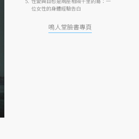
性愛與自慰是兩座相隔千里的島：一
位女性的身體經驗告白
鳴人堂臉書專頁