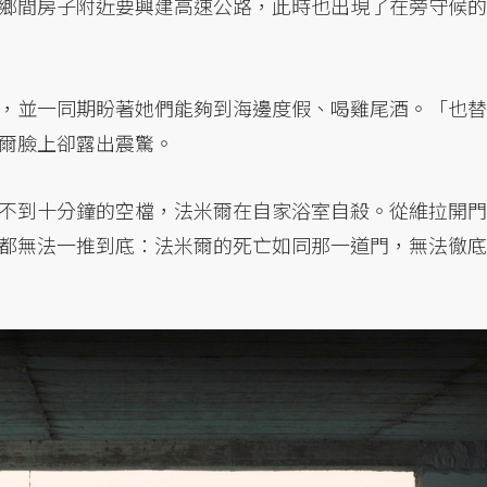
鄉間房子附近要興建高速公路，此時也出現了在旁守候的
，並一同期盼著她們能夠到海邊度假、喝雞尾酒。「也替
爾臉上卻露出震驚。
不到十分鐘的空檔，法米爾在自家浴室自殺。從維拉開門
都無法一推到底：法米爾的死亡如同那一道門，無法徹底