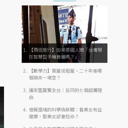
【兩倍旅行】如果泰國人問「台灣現
在智慧型手機普遍嗎？」
【數學力】買屋或租屋，二十年後哪
個換來一場空？
護家盟震驚全台：反同的七個超爛理
由
借屍還魂的科學偽新聞：看美女有益
健康，娶美女卻會短命？