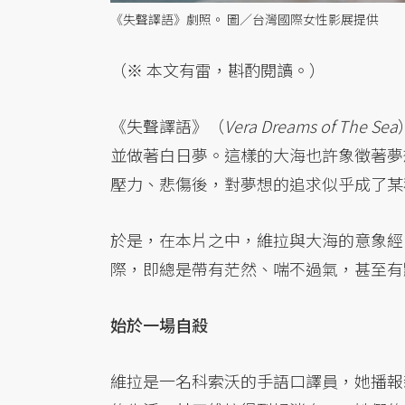
《失聲譯語》劇照。 圖／台灣國際女性影展提供
（※ 本文有雷，斟酌閱讀。）
《失聲譯語》（
Vera Dreams of The Sea
並做著白日夢。這樣的大海也許象徵著夢
壓力、悲傷後，對夢想的追求似乎成了某
於是，在本片之中，維拉與大海的意象經
際，即總是帶有茫然、喘不過氣，甚至有
始於一場自殺
維拉是一名科索沃的手語口譯員，她播報