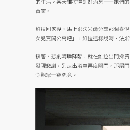
的生活。某天維拉得到好消息——她們的
買家。
維拉回家後，馬上跟法米爾分享那個喜悅
女兒買間公寓吧」，維拉這樣說時，法米
接著，悲劇轉瞬降臨，就在維拉出門採買
發現悲劇，到走出浴室再度關門，那扇門
令觀眾一窺究竟。