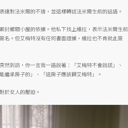
表達對法米爾的不捨，並這樣轉述法米爾生前的話語。
索討鄉間小屋的依據。他私下找上維拉，表示法米爾生前
簽名。但艾梅特沒有任何書面證據，維拉也不肯就此簽
突然到訪，你一言我一語說著：「艾梅特不會說謊」、
能繼承房子的」、「這房子應該歸艾梅特」。
對於女人的壓迫。