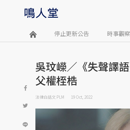
停止更新公告
時事觀
吳玟嶸／《失聲譯語
父權桎梏
法律白話文 PLM
19 Oct, 2022