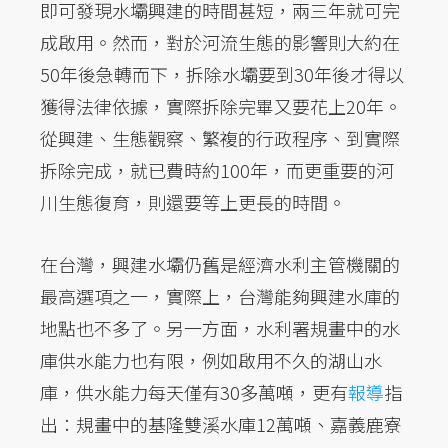
即可發現水壩興建的時間甚短，兩三年就可完
成啟用。然而，對於河流生態的影響則大約在
50年後急轉而下，拆除水壩要到30年後才得以
獲得法律依據，實際拆除完畢又要花上20年。
從興建、生態觀察、繁複的行政程序、到實際
拆除完成，就已費時約100年，而更重要的河
川生態復育，則還要等上更長的時間。
在台灣，興建水壩仍舊是經濟水利主管機關的
最高選項之一，實際上，台灣能夠興建水庫的
地點也不多了。另一方面，水利署規畫中的水
庫供水能力也有限，例如啟用不久的湖山水
庫，供水能力每天僅有30多萬噸，更有
報導
指
出：規畫中的基隆雙溪水庫12萬噸、嘉義鹿寮