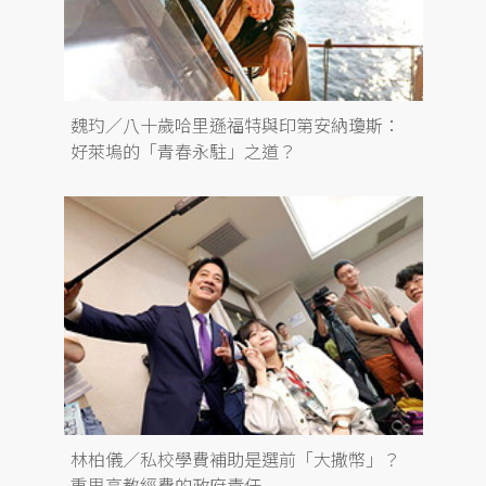
魏玓／八十歲哈里遜福特與印第安納瓊斯：
好萊塢的「青春永駐」之道？
林柏儀／私校學費補助是選前「大撒幣」？
重思高教經費的政府責任