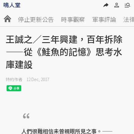
停止更新公告
時事觀察
軍事評論
法
王誠之／三年興建，百年拆除
——從《鮭魚的記憶》思考水
庫建設
特約作者
12 Dec, 2017
人們很難相信未曾親眼所見之事。——