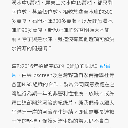
溪水庫6萬噸、屏東士文水庫15萬噸，都只剩
兩位數、甚至個位數。相較於翡翠水庫的300
多萬噸，石門水庫200多萬噸，以及鯉魚潭水
庫的90多萬噸，新設水庫的效益明顯大不如
前。除了興建水庫，難道沒有其他選項可解決
水資源的問題嗎？
這部2016年拍攝完成的《鮭魚的記憶》
紀錄
片
，由Wildscreen及台灣野望自然傳播學社等
各國NGO組織的合作，製片公司同意授權在台
灣進行為期一年的非營利性推廣、放映。或許
藉由這部關於河流的紀錄片，讓我們得以跟太
平洋另一岸的河流產生連結。即使需要長達數
十年的堅持，保護河流生態的努力仍不會白