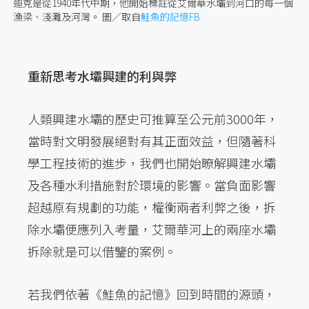
迪克是從1940年代中期，他開始標註從艾爾華水壩到河口的每一個
漁梁、淺灘及河灣。
圖／取自
鮭魚的記憶FB
重新思考水壩興建的利與弊
人類興建水壩的歷史可推算至公元前3000年，
當時對文明發展絕對有其正面效益，但隨著科
學工程技術的進步，我們也開始瞭解興建水壩
及各種水利措施對於環境的影響。當負面影響
超越原有規劃的功能，權衡兩者利弊之後，拆
除水壩便應列入考量，艾爾華河上的兩座水壩
拆除就是可以借鑒的案例。
若我們依著《鮭魚的記憶》回到時間的源頭，