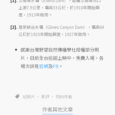
艾爾華水壩（Elwha Dam），距離艾爾華河口
上游7.9公里，壩高33公尺，於1910年開始興
建，1913年啟用。
葛萊峽谷水壩（Glines Canyon Dam），壩高64
公尺於1925年開始興建，1927年啟用。
感謝台灣野望自然傳播學社授權部分照
片，目前全台巡迴上映中，免費入場，各
場次詳見
官網
及
FB
。
紀錄片
影評
特約作者
作者其他文章