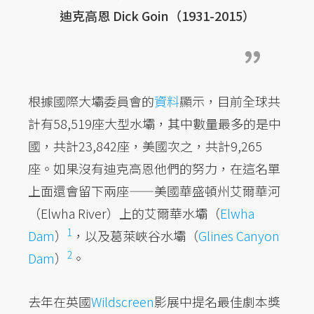
迪克高恩 Dick Goin（1931-2015）
根據國際大壩委員會的
資料
顯示，目前全球共
計有58,519座大型水壩，其中數量最多的是中
國，共計23,842座，美國次之，共計9,265
座。如果沒有迪克高恩他們的努力，
在這名單
上面還會留下兩座——美國華盛頓州艾爾華河
（Elwha River）上的艾爾華水壩（
Elwha
1
Dam
）
，以及
葛萊峽谷水壩（
Glines Canyon
2
Dam
）
。
去年在英國
Wildscreen
影展中提名最佳劇本獎