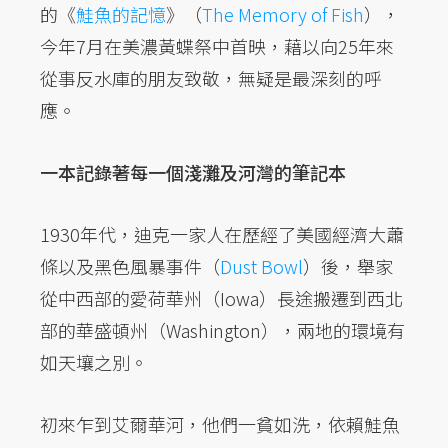
的《
鮭魚的記憶
》（
The Memory of Fish
），
今年7月在美濃黃蝶祭中首映，藉以向25年來
從事反水庫的朋友致敬，無疑是最深刻的呼
應。
一本記錄著每一個淺灘及河灣的筆記本
1930年代，迪克一家人在歷經了美國經濟大蕭
條以及黑色風暴事件（
Dust Bowl
）後，舉家
從中西部的愛荷華州（Iowa）長途搬遷到西北
部的華盛頓州（Washington），兩地的環境有
如天壤之別。
初來乍到艾爾華河，他們一貧如洗，依賴鮭魚