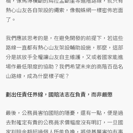
橋，像馬博橫斷的烏拉孟斷崖等進階路線，就只有
熱心山友各自架設的繩索，像蜘蛛網一樣密佈岩面
了。
我們應該思考的是，在避免開發的前提下，若這些
路線一直都有熱心山友架設輔助設施，那麼，這部
分是該放手全權讓山友自主維護，又或者國家能進
場作最低限度的協助？我們希望未來的高階百岳名
山路線，成為什麼樣子呢？
劃出任責任界線，國賠法志在負責，而非嚴懲
最後，公務員害怕國賠的隱憂，還有一點，便是過
去對確定有責的公務員求償幅度沒有明訂，一旦國
家判賠金額超過個人所能負擔，將使基層害怕有事