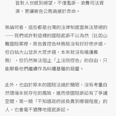
皆對人世感到絕望，不僅濫訴、浪費司法資
源，更讓被告公務員疲於奔命。
無論何者，這些都是台灣的法律制度面無法禁絕的
——我們或許對這樣的國賠起訴不以為然（比如山
難國賠案裡，原告曾控告林務局沒有好好修步道，
但白姑大山並非大眾步道，本來就沒有維護義
務），但仍然無法阻止「上法院控告」的自由，只
能眼看他們繼續作為糾纏基層的惡靈。
此外，也由於原本的國賠法過於簡陋，沒有考量自
然環境本就存在的風險，進而使國賠訴訟有了爭議
空間，第一類「不知道政府該負責到哪個程度」的
人，也會毫不猶豫地提起訴訟。