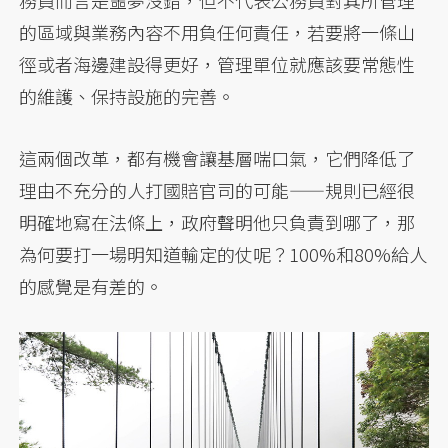
務員而言是噩夢沒錯，但不代表公務員對其所管理
的區域與業務內容不用負任何責任，若要將一條山
徑或者海邊建設得更好，管理單位就應該要常態性
的維護、保持設施的完善。
這兩個改革，都有機會讓基層喘口氣，它們降低了
理由不充分的人打國賠官司的可能——規則已經很
明確地寫在法條上，政府聲明他只負責到哪了，那
為何要打一場明知道輸定的仗呢？100%和80%給人
的感覺是有差的。