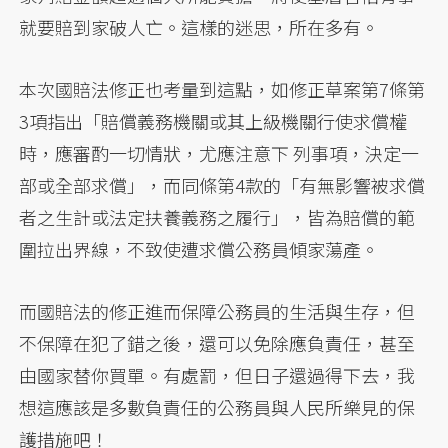
就要賠到家破人亡。這樣的迷思，所在多有。
本次國賠法修正也考量到這點，如修正草案第7條第
3項指出「賠償義務機關或其上級機關行使求償權
時，應審酌一切情狀，尤應注意下 列事項，決定一
部或全部求償」，而同條第4款的「有無影響被求償
者之生計或法定扶養義務之履行」，皆為賠償的範
圍拉出界線，不致使遭求償公務員傾家蕩產。
而國賠法的修正進而保障公務員的生活與生存，但
不保障在犯了錯之後，還可以免除應負責任，甚至
由國家替你買單。有處罰，但日子還過得下去，我
想這應該是多數負責任的公務員與人民所樂見的保
護措施吧！