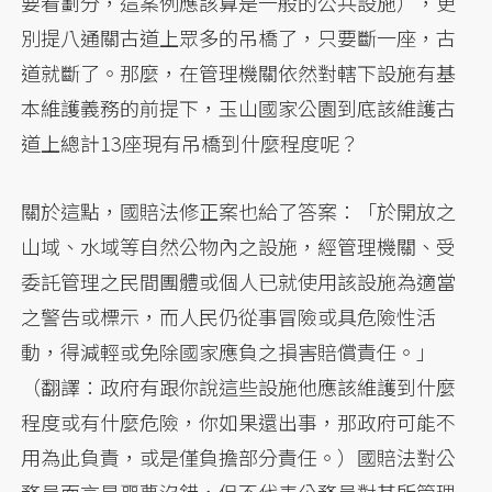
要看劃分，這案例應該算是一般的公共設施），更
別提八通關古道上眾多的吊橋了，只要斷一座，古
道就斷了。那麼，在管理機關依然對轄下設施有基
本維護義務的前提下，玉山國家公園到底該維護古
道上總計13座現有吊橋到什麼程度呢？
關於這點，國賠法修正案也給了答案：「於開放之
山域、水域等自然公物內之設施，經管理機關、受
委託管理之民間團體或個人已就使用該設施為適當
之警告或標示，而人民仍從事冒險或具危險性活
動，得減輕或免除國家應負之損害賠償責任。」
（翻譯：政府有跟你說這些設施他應該維護到什麼
程度或有什麼危險，你如果還出事，那政府可能不
用為此負責，或是僅負擔部分責任。）國賠法對公