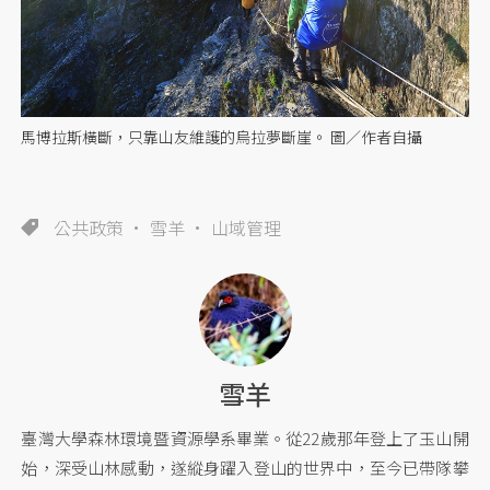
馬博拉斯橫斷，只靠山友維護的烏拉夢斷崖。 圖／作者自攝
公共政策
雪羊
山域管理
雪羊
臺灣大學森林環境暨資源學系畢業。從22歲那年登上了玉山開
始，深受山林感動，遂縱身躍入登山的世界中，至今已帶隊攀