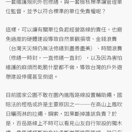
一套維護規則外包修繕，與一套檢核標準讓管理單
位監督，並予以符合標準的單位免責權呢？
這樣，可以讓有關單位負起經營路線的責任，也避
免過度的硬體建設導致自然景觀損壞、金錢浪費
（台灣天災頻仍無法修繕到盡善盡美）、時間浪費
（修繕一時封，一直修繕一直封），以及因為害怕
維護的麻煩而乾脆什麼都不做，導致台灣的戶外遊
憩建設停擺甚至倒退。
目前國家公園不敢在園內進階路線設置輔助繩，國
賠法的桎梏或許是主要原因之一——在高山上風吹
日曬雨淋的拉繩、鋼索，如果斷掉誰該負責？於
是，百岳路線上不時可以看見山友自行架設的獨木