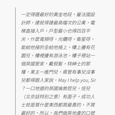
一定得選最好的黃金地段，雇法國設
計師，建就得建最高檔次的公寓，電
梯直接入戶，戶型最小也得四百平
米，什麼寬頻呀，光纜呀，衛星呀，
能給他接的全給他接上，樓上邊有花
園兒，樓裡邊有游泳池，樓子裡站一
個英國管家，戴假髮，特紳士的那
種，業主一進門兒，甭管有事兒沒事
兒都得跟人家說，May I help you, Sir
？一口地道的英國倫敦腔兒，倍兒
（北京話特別之意）有面子。成功人
士就是買什麼東西都買最貴的，不買
最好的，所以，我們做房地產的口號