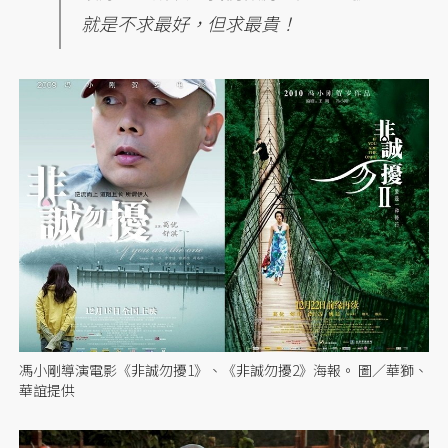
就是不求最好，但求最貴！
馮小剛導演電影《非誠勿擾1》、《非誠勿擾2》海報。 圖／華獅、
華誼提供