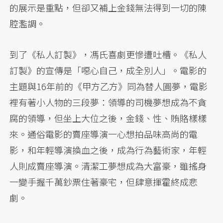
的展示是重點，但卻又補上金錢無法得到一切的陳
腔濫調。
到了《私人訂製》，馮氏喜劇更慘遭吐槽。《私人
訂製》的宣傳是「噁心自己，成全別人」。電影的
主題與16年前的《甲方乙方》同為替人圓夢，電影
裡有著小人物的三段夢：領導的司機夢想成為不貪
腐的領導，但坐上大位之後，金錢、性、賄賂樣樣
來。通俗電影的賣座導演一心想拍品味高尚的電
影，和年輕導演換血之後，成為行為藝術家，年輕
人則成賣座導演。清潔工夢想成為大富豪，雖搖身
一變手握千萬鈔票住著豪宅，但肆意揮霍終成悲
劇。