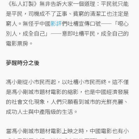
《私人訂製》無非告訴大家一個道理：平民就只能
是平民，司機成不了正事、貧窮的清潔工也注定是
窮人。無怪乎中國
影評
們吐槽宣傳口號——「噁心
別人，成全自己」——意即吐槽平民，成全自己的
電影票房。
夢醒時分之後
馮小剛從小市民而起，以吐槽小市民而終。這不僅
是馮小剛城市題材電影的縮影，也是中國經濟發展
的社會文化現象，人們只願看到城市的光鮮亮麗、
成功人士與中產階級的生活。
當馮小剛城市題材電影上映之時，中國電影也有小