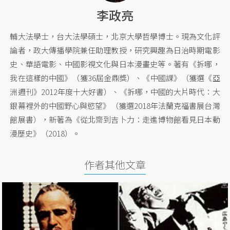
李政亮
輔大法學士，台大法學碩士，北京大學哲學博士。現為文化評
論者，政大傳播學院兼任助理教授，研究興趣為日治時期電影
史、華語電影、中國影視文化與日本漫畫史等。著有《拆哪，
我在這樣的中國》（獲36屆金鼎獎）、《中國課》（獲選《亞
洲週刊》2012年度十大好書）、《拆哪，中國的大片時代：大
銀幕裡外的中國野心與慾望》（獲選2018年法蘭克福書展台灣
館展書），新著為《從北齋到吉卜力：走進博物館看見日本動
漫歷史》（2018）。
作者其他文章