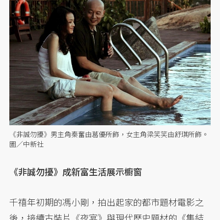
《非誠勿擾》男主角秦奮由葛優所飾，女主角梁笑笑由舒琪所飾。
圖／中新社
《非誠勿擾》成新富生活展示櫥窗
千禧年初期的馮小剛，拍出起家的都市題材電影之
後，接續古裝片《夜宴》與現代歷史題材的《集結