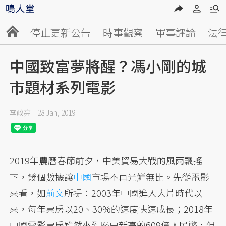
停止更新公告
時事觀察
軍事評論
法
中國致富夢將醒？馮小剛的城
市題材系列電影
李政亮
28 Jan, 2019
2019年農曆春節前夕，中美貿易大戰的風雨飄搖
下，幾個數據讓
中國
市場不再光鮮無比。先從電影
來看，如
前文
所提：2003年中國進入大片時代以
來，每年票房以20、30%的速度快速成長；2018年
中國電影票房雖然來到歷史新高的609億人民幣，但