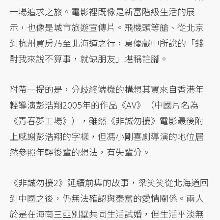
一場追求之旅。電影裡既像是新富階級生活的展
示，也像是城市旅遊宣傳片。飛機頭等艙、從北京
到杭州買房乃至北海道之行，葛優戲中所說的「錢
對我來說不算事，就缺朋友」堪稱註腳。
附帶一提的是，分歧終端機的構想其實來自香港年
輕導演彭浩翔2005年的作品《AV》（中國片名為
《青春夢工場》），雖然《非誠勿擾》電影最後附
上感謝彭浩翔的字樣，但馮小剛喜劇導演的地位居
然參照年輕後輩的想法，有失輩分。
《非誠勿擾2》延續前集的故事，梁笑笑從北海道回
到中國之後，仍無法確認與秦奮的愛情關係。兩人
於是在海南三亞別墅共同生活試婚，但生活平淡無