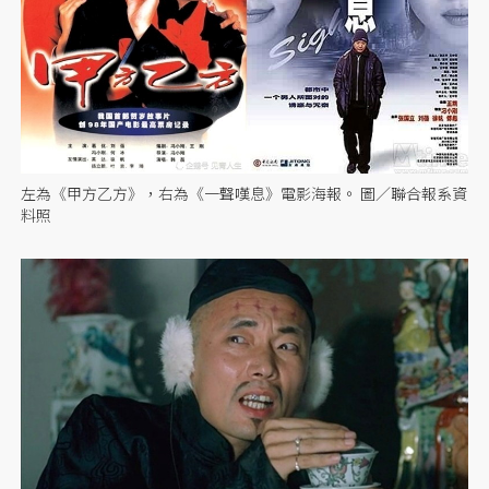
左為《甲方乙方》，右為《一聲嘆息》電影海報。 圖／聯合報系資
料照