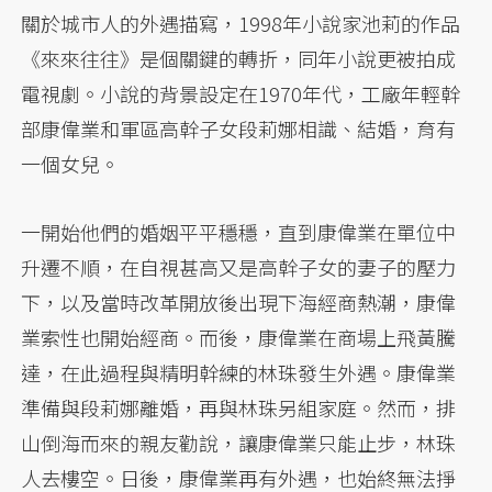
關於城市人的外遇描寫，1998年小說家池莉的作品
《來來往往》是個關鍵的轉折，同年小說更被拍成
電視劇。小說的背景設定在1970年代，工廠年輕幹
部康偉業和軍區高幹子女段莉娜相識、結婚，育有
一個女兒。
一開始他們的婚姻平平穩穩，直到康偉業在單位中
升遷不順，在自視甚高又是高幹子女的妻子的壓力
下，以及當時改革開放後出現下海經商熱潮，康偉
業索性也開始經商。而後，康偉業在商場上飛黃騰
達，在此過程與精明幹練的林珠發生外遇。康偉業
準備與段莉娜離婚，再與林珠另組家庭。然而，排
山倒海而來的親友勸說，讓康偉業只能止步，林珠
人去樓空。日後，康偉業再有外遇，也始終無法掙