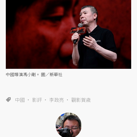
中國導演馮小剛。 圖／新華社
中國
影評
李政亮
觀影賀歲