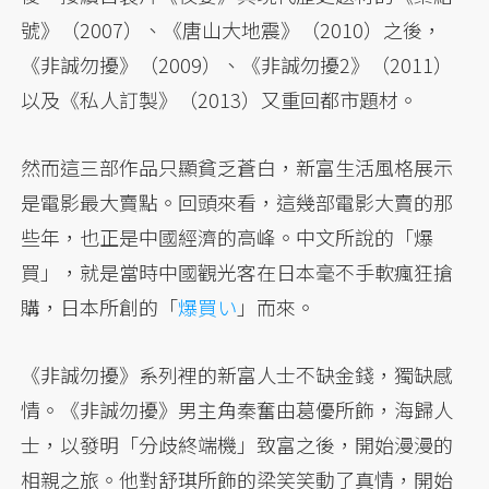
號》（2007）、《唐山大地震》（2010）之後，
《非誠勿擾》（2009）、《非誠勿擾2》（2011）
以及《私人訂製》（2013）又重回都市題材。
然而這三部作品只顯貧乏蒼白，新富生活風格展示
是電影最大賣點。回頭來看，這幾部電影大賣的那
些年，也正是中國經濟的高峰。中文所說的「爆
買」，就是當時中國觀光客在日本毫不手軟瘋狂搶
購，日本所創的「
爆買い
」而來。
《非誠勿擾》系列裡的新富人士不缺金錢，獨缺感
情。《非誠勿擾》男主角秦奮由葛優所飾，海歸人
士，以發明「分歧終端機」致富之後，開始漫漫的
相親之旅。他對舒琪所飾的梁笑笑動了真情，開始