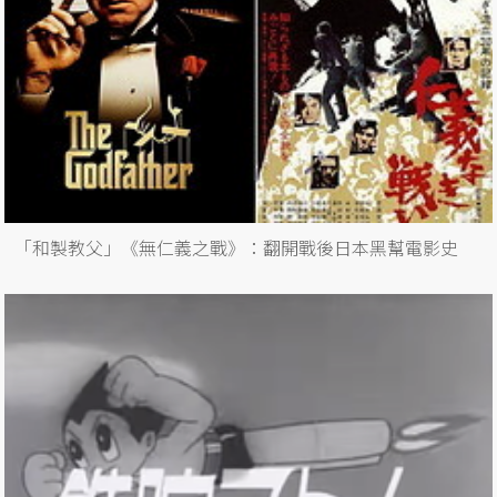
「和製教父」《無仁義之戰》：翻開戰後日本黑幫電影史