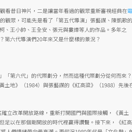
代觀看昔日神片，二是讓當年看過的觀眾重新審視經典在
》的觀眾，可能先是看了「第五代導演」張藝謀、陳凱歌
柯、王小帥、王全安、張元與婁燁等人的作品。多年之
？第六代導演們20年來又是什麼樣的景況？
」「第六代」的代際劃分，然而這種代際劃分從何而來？
土地》（1984）與張藝謀的《紅高粱》（1988）先後
年年底確立改革開放路線，重新打開國門與國際接觸，《黃土
但足以在那個剛開放的時代裡贏得讚聲。接下來，《紅高
更將人們情緒帶向最高潮。更何況1980年代是「文化熱」