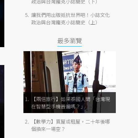
政治與台灣龐克小誌簡史（下）
讓我們用出版抵抗世界吧！小誌文化
政治與台灣龐克小誌簡史（上）
最多瀏覽
【兩倍旅行】如果泰國人問「台灣現
在智慧型手機普遍嗎？」
【數學力】買屋或租屋，二十年後哪
個換來一場空？