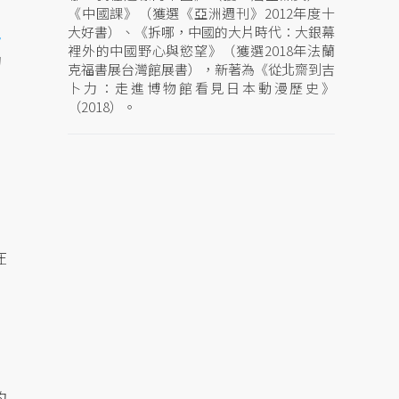
《中國課》（獲選《亞洲週刊》2012年度十
電
大好書）、《拆哪，中國的大片時代：大銀幕
裡外的中國野心與慾望》（獲選2018年法蘭
的
克福書展台灣館展書），新著為《從北齋到吉
卜力：走進博物館看見日本動漫歷史》
（2018）。
在
的