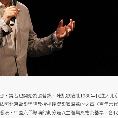
應，論者也開始為張藝謀、陳凱歌這批1980年代進入北
依照北京電影學院教授楊遠櫻影響深遠的文章〈百年六代
看法，中國六代導演的劃分是以主題與風格為基準，各代