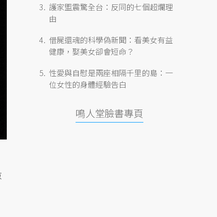
護家盟震驚全台：反同的七個超爛理
由
借屍還魂的科學偽新聞：看美女有益
健康，娶美女卻會短命？
性愛與自慰是兩座相隔千里的島：一
位女性的身體經驗告白
鳴人堂臉書專頁
京