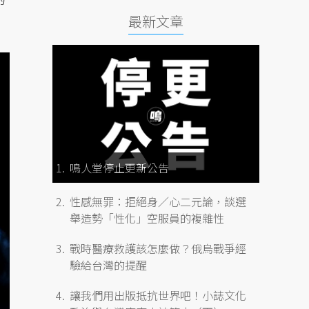
最新文章
鳴人堂停止更新公告
性感無罪：拒絕身／心二元論，談選
舉造勢「性化」空服員的複雜性
戰時醫療救護該怎麼做？俄烏戰爭經
驗給台灣的提醒
讓我們用出版抵抗世界吧！小誌文化