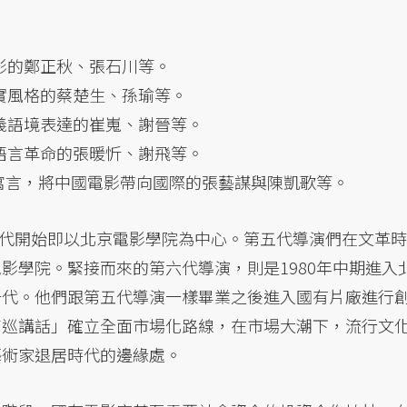
電影的鄭正秋、張石川等。
寫實風格的蔡楚生、孫瑜等。
主義語境表達的崔嵬、謝晉等。
影語言革命的張暖忻、謝飛等。
族寓言，將中國電影帶向國際的張藝謀與陳凱歌等。
代開始即以北京電影學院為中心。第五代導演們在文革時
電影學院。緊接而來的第六代導演，則是1980年中期進入
的一代。他們跟第五代導演一樣畢業之後進入國有片廠進行
「南巡講話」確立全面市場化路線，在市場大潮下，流行文
藝術家退居時代的邊緣處。