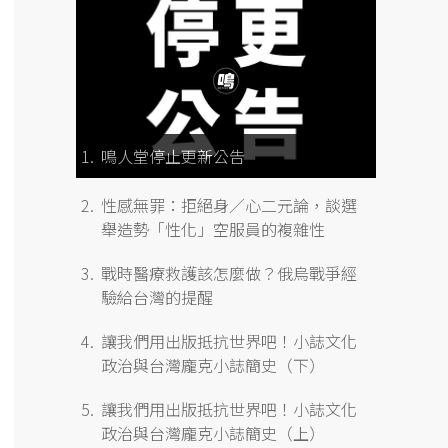
鳴人堂停止更新公告
性感無罪：拒絕身／心二元論，談選
舉造勢「性化」空服員的複雜性
戰時醫療救護該怎麼做？俄烏戰爭經
驗給台灣的提醒
讓我們用出版抵抗世界吧！小誌文化
政治與台灣龐克小誌簡史（下）
讓我們用出版抵抗世界吧！小誌文化
政治與台灣龐克小誌簡史（上）