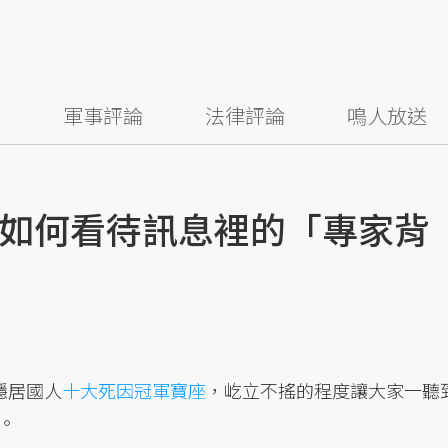
察
軍事評論
法律評論
鳴人放送
如何看待訊息裡的「專家背
年穩居國人
十大死因冠軍寶座
，屹立不搖的程度讓大家一聽
。