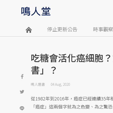
停止更新公告
時事觀
吃糖會活化癌細胞？
書」？
鳴人選書
04 Aug, 2020
從1982年到2016年，癌症已經連續35
「癌症」這兩個字就為之色變、為之驚恐