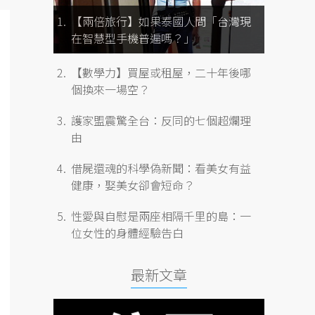
【兩倍旅行】如果泰國人問「台灣現
在智慧型手機普遍嗎？」
【數學力】買屋或租屋，二十年後哪
個換來一場空？
護家盟震驚全台：反同的七個超爛理
由
借屍還魂的科學偽新聞：看美女有益
健康，娶美女卻會短命？
性愛與自慰是兩座相隔千里的島：一
位女性的身體經驗告白
最新文章