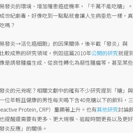
易發炎的環境、增加罹患癌症機率，「千萬不能吃糖」。
成世紀劇毒，好像吃到一點點就會讓人生病垂危一樣，真
吃嗎？
易發炎→活化癌細胞」的因果關係，後半截「發炎」與
較成熟的研究領域，例如這篇2010年
公開的研究
就提
像是誘發腫瘤生成、從良性轉化為惡性腫瘤等，甚至某些
發炎的元兇呢？相關文獻中的確有不少研究提到「糖」與
一位年輕且健康的男性每天喝下含40克糖以下的飲料，
eactive Protein, CRP）量顯著上升。也有
其他研究
討論
也提醒還需要有更多、更大規模、追蹤時間更長以及更好
發炎反應」的關係。