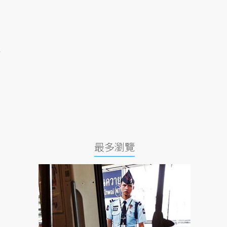
睜
最多瀏覽