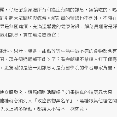
翼，仔細留意身邊所有和癌症有關的訊息，無論吃的、喝
能引起大眾關切與瘋傳。解剖員的爹娘也不例外，不時在
，如果是無關痛癢、充滿溫馨愛的健康常識，解剖員通常是
這則訊息，實在無法放過它！
飲料、果汁、糕餅、甜點等等生活中數不完的食物都含有
開，現在卻通通都不能吃了？看完簡訊不禁讓人打了個寒
，更驚嚇的是這一則訊息可是有醫學院的學者專家背書，
使身體發炎，讓癌細胞活躍嗎？如果糖真的這麼罪大惡
他糖就必須列入「致癌食物黑名單」？黑糖跟其他糖之間
？以上諸多疑點，都讓人不得不一探究竟。