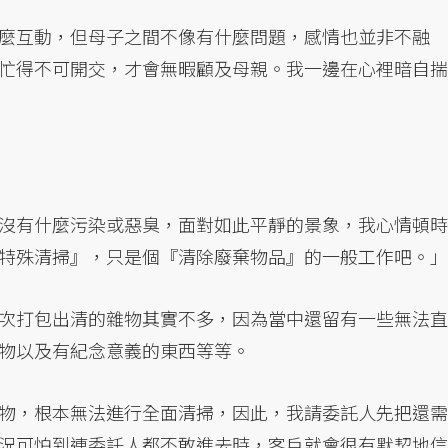
麼互動，但母子之間不像有什麼問題，感情也並非不融
忙得不可開交，才會無暇顧及母親。我一邊在心裡暗自揣
沒有什麼污染或惡臭，面對如此平靜的景象，我心情頓時
特殊清掃』，只是個『清除廢棄物品』的一般工作吧。」
次打包出清的雜物其實不多，因為當中還留有一些無法直
物以及有紀念意義的東西等等。
物，根本無法進行全面清掃，因此，我請委託人先把還需
況可怕到連委託人都不敢進去時，客戶就會很有默契地信