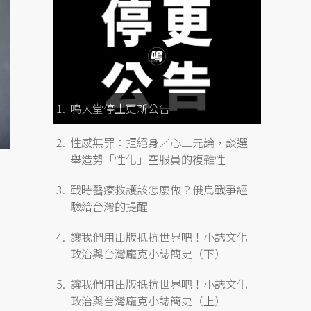
鳴人堂停止更新公告
性感無罪：拒絕身／心二元論，談選
舉造勢「性化」空服員的複雜性
戰時醫療救護該怎麼做？俄烏戰爭經
驗給台灣的提醒
讓我們用出版抵抗世界吧！小誌文化
政治與台灣龐克小誌簡史（下）
讓我們用出版抵抗世界吧！小誌文化
政治與台灣龐克小誌簡史（上）