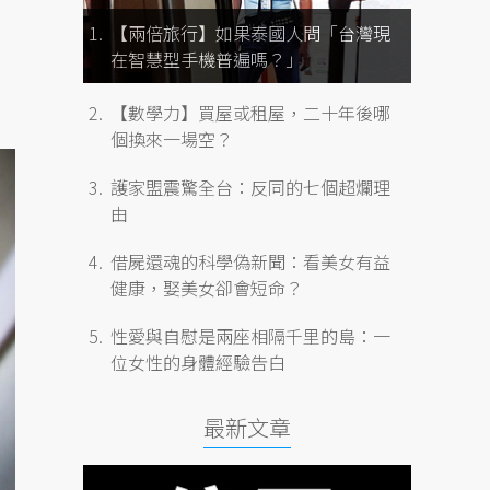
【兩倍旅行】如果泰國人問「台灣現
在智慧型手機普遍嗎？」
【數學力】買屋或租屋，二十年後哪
個換來一場空？
護家盟震驚全台：反同的七個超爛理
由
借屍還魂的科學偽新聞：看美女有益
健康，娶美女卻會短命？
性愛與自慰是兩座相隔千里的島：一
位女性的身體經驗告白
最新文章