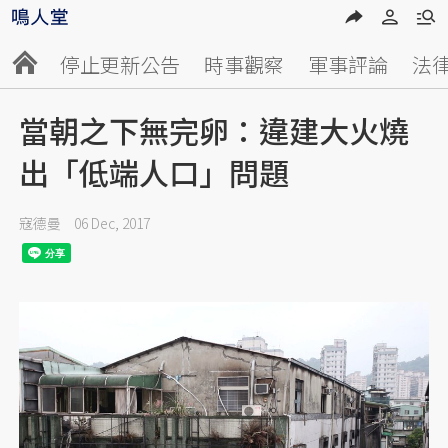
停止更新公告
時事觀察
軍事評論
法
當朝之下無完卵：違建大火燒
出「低端人口」問題
寇德曼
06 Dec, 2017