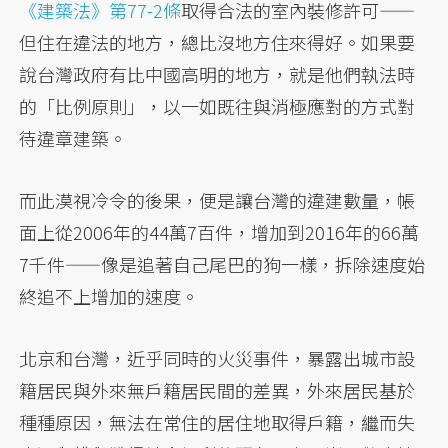
《建築法》第77-2條
取得合法的室內裝修許可——
但住在違法的地方，總比沒地方住來得好。如果要
說台灣政府有比中國高明的地方，就是他們執法時
的「比例原則」，以一如既往與消極應對的方式對
待違章建築。
而此漠視冷令的後果，便是讓台灣的違建數量，帳
面上從2006年的44萬7百件，增加到2016年的66萬
7千件——像是追著自己尾巴的狗一樣，拆除速度始
終追不上增加的速度。
北京和台灣，近乎同時的火災事件，暴露出城市設
籍居民與外來無戶籍居民間的差異，外來居民基於
種種原因，無法在常住的居住地取得戶籍，繼而失