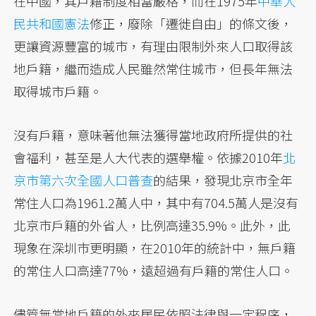
在中國，其戶籍制度相當嚴格，而在1975年
中華人
民共和國憲法
修正，廢除「遷徙自由」的條文後，
更讓資源豐富的城市，有理由限制外來人口取得該
地戶籍，繼而造成人民雖然常住城市，但長年無法
取得城市戶籍。
沒有戶籍，意味著他無法獲得當地政府所提供的社
會福利，甚至是人大代表的選舉權。依據2010年
北
京市第六次全國人口普查
的結果，發現北京市全年
常住人口為1961.2萬人中，其中有704.5萬人是沒有
北京市戶籍的外省人，比例高達35.9%。此外，此
現象在深圳市更明顯，在2010年的統計中，無戶籍
的常住人口高達77%，遠超過有戶籍的常住人口。
儘管無當地戶籍的外來居民依照法律與一定程序，