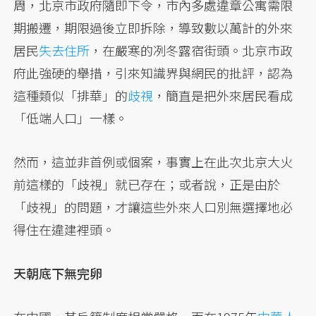
周，北京市政府隨即下令，市內多處違章公寓需限
期搬遷，期限過後立即拆除，導致數以萬計的外來
居民
失去住所
，在嚴寒的冽冬露宿街頭。北京市政
府此強硬的舉措，引來知識界與網民的批評，認為
這種類似「排華」的
歧視
，簡直是把外來居民看成
「低端人口」一樣。
然而，這並非首例或個案，事實上在此次北京大火
前這樣的「歧視」就已存在；或者說，正是由於
「歧視」的問題，才讓這些外來人口別無選擇地必
得住在違建裡頭。
天朝底下無完卵