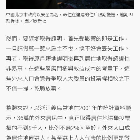
中國北京市政府以安全為名，命住在違建的住戶限期搬遷，逾期即
刻拆除。 圖／歐新社
然而，要返鄉取得證明，首先受影響的即是工作，
一旦請假萬一惹來雇主不悅，搞不好會丟失工作。
再者，取得原戶籍地證明後再到居住地取得認證也
非易事，在這些層層門檻與效益成本的考量下，這
些外來人口會覺得爭取人大委員的投票權相較之下
不值一提，乾脆放棄。
整體來說，以浙江義烏當地在2001年的統計資料顯
示，36萬的外來居民中，真正取得居住地選舉投票
權的不到8千人，比例不過2%。至於，外來人口成
為居住地候選人，甚至選上人大代表的比例更是微