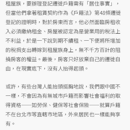
租屋族，要辦理登記遷徙戶籍需有「居住事實」，
但當他們拿著租賃契約作為《戶籍法》第48條遷徙
登記的證明時，對於房東而言，他必然面臨房租收
入必須繳納租金、房屋被認定為是營業用的稅法上
不利益，於是一下說到期不續租、一下便將所增加
的稅捐支出轉嫁到租屋族身上，無不千方百計的阻
撓房客的權益。最後，房客只好放棄自己的遷徙自
由，在現實底下，沒有人抬得起頭。
或許，有些台灣人能抬頭挺胸地說，我們跟中國不
一樣，不會因為有無城市戶籍而影響社會福利的取
得資格——如勞保、健保等社會保險——就算戶籍
不在台北市等直轄市地區，外來居民也一樣能夠享
有。