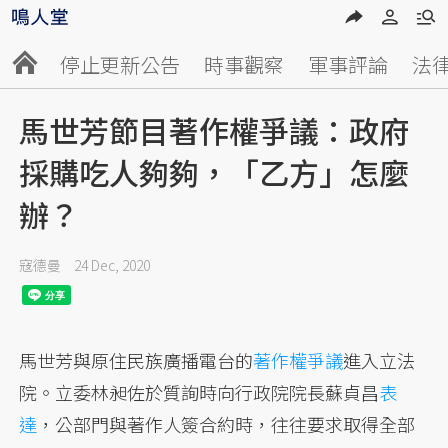
停止更新公告
時事觀察
軍事評論
法
馬世芳節目著作權爭議：政府
採購吃人夠夠，「乙方」怎麼
辦？
寇德曼
24 Dec, 2020
馬世芳與原住民族廣播電台的
著作權爭議
進入立法
院。立委林昶佐於質詢時向行政院院長蘇貞昌
表
達
，公部門與著作人簽合約時，往往要求取得全部