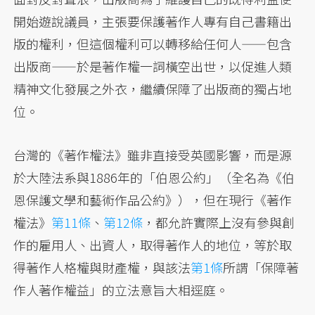
開始遊說議員，主張要保護著作人專有自己書籍出
版的權利，但這個權利可以轉移給任何人——包含
出版商——於是著作權一詞橫空出世，以促進人類
精神文化發展之外衣，繼續保障了出版商的獨占地
位。
台灣的《著作權法》雖非直接受英國影響，而是源
於大陸法系與1886年的「伯恩公約」（全名為《伯
恩保護文學和藝術作品公約》），但在現行《著作
權法》
第11條
、
第12條
，都允許實際上沒有參與創
作的雇用人、出資人，取得著作人的地位，等於取
得著作人格權與財產權，與該法
第1條
所謂「保障著
作人著作權益」的立法意旨大相逕庭。