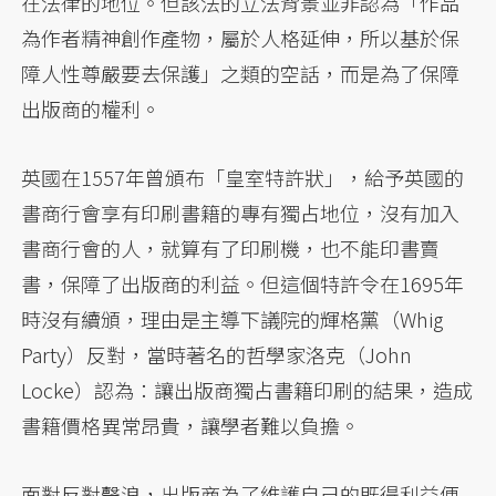
在法律的地位。但該法的立法背景並非認為「作品
為作者精神創作產物，屬於人格延伸，所以基於保
障人性尊嚴要去保護」之類的空話，而是為了保障
出版商的權利。
英國在1557年曾頒布「皇室特許狀」，給予英國的
書商行會享有印刷書籍的專有獨占地位，沒有加入
書商行會的人，就算有了印刷機，也不能印書賣
書，保障了出版商的利益。但這個特許令在1695年
時沒有續頒，理由是主導下議院的輝格黨（Whig
Party）反對，當時著名的哲學家洛克（John
Locke）認為：讓出版商獨占書籍印刷的結果，造成
書籍價格異常昂貴，讓學者難以負擔。
面對反對聲浪，出版商為了維護自己的既得利益便