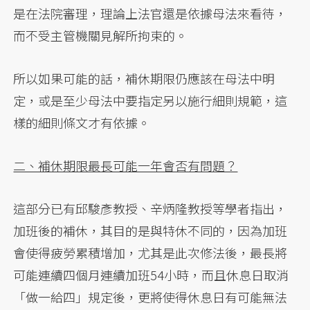
是在法院審理，理論上法官還是依據母法來看待，
而不受主管機關見解所拘束的。
所以如果可能的話，補休期限仍應該在母法中明
定，或是至少母法中要指定另以施行細則規範，這
樣的細則條文才有依據。
二、補休期限最長可能一年會否有問題？
這部分已有邱駿彥教授、辛炳隆教授等學者指出，
加班後的補休，其目的是與特休不同的，因為加班
會使得疲勞累積增加，尤其是此次修法後，最長將
可能連續四個月連續加班54小時，而且休息日取消
「做一給四」規定後，更將使得休息日有可能無法