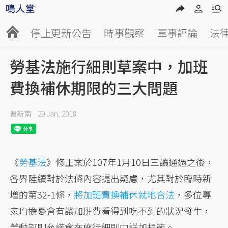
停止更新公告
時事觀察
軍事評論
法
勞基法施行細則草案中，加班
費換補休期限的三大問題
曹新南
29 Jan, 2018
《
勞基法
》修正案於107年1月10日三讀通過之後，
各界陸續對於法條內容提出疑慮，尤其對於臨時新
增的第32-1條，
將加班費換補休就地合法
，多位專
家均擔憂會有讓加班費看得到吃不到的狀況發生，
勞動部則允諾會在施行細則中詳加規範。