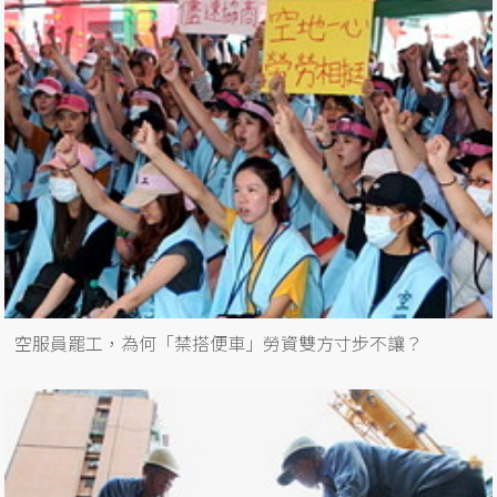
空服員罷工，為何「禁搭便車」勞資雙方寸步不讓？