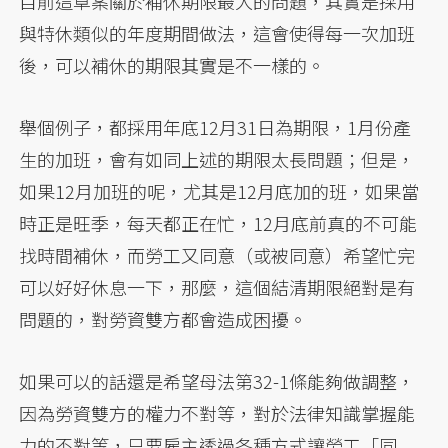
目前這草案關於補休期限最大的問題，其實是採用
與特休類似的年度期間做法，這會使得每一次加班
後，可以補休的期限其實是不一樣的。
舉個例子，都採用年底12月31日為期限，1月份產
生的加班，會有如同上述的期限太長問題；但是，
如果12月加班的呢，尤其是12月底加的班，如果當
時正是旺季，每天都正在忙，12月底前真的不可能
找時間補休，而勞工又同意（或被同意）希望忙完
可以好好休息一下，那麼，這個結清期限絕對是有
問題的，對勞資雙方都會造成困擾。
如果可以的話還是希望母法第32-1條能夠做調整，
因為勞資雙方的權力不對等，對於法律知識掌握能
力的不對等，只要雇主透過各種方式讓勞工「同