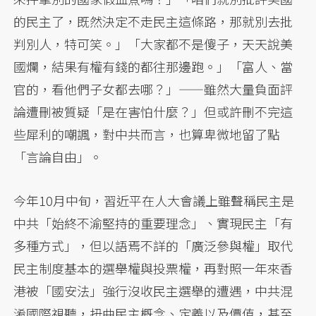
的民主了，既然決定不走民主這條路，那就別去批
判別人，特可笑。」「大家都不是傻子，天天說美
國爛，結果有權有錢的都往那邊跑。」「富人、當
官的，看他們子女都去哪？」——雖然大量負面評
論遭刪被質疑「是在害怕什麼？」但或許刪不完這
些犀利的嘲諷，對中共而言，也算卑微地留了點
「言論自由」。
今年10月中旬，習近平在人大會議上雖聲稱民主是
中共「始終不渝堅持的重要理念」、實現民主「有
多種方式」，但以語焉不詳的「廣泛參與權」取代
民主制度基本的選舉權與投票權，再對照一年來香
港被「國安法」強行沒收民主選舉的遭遇，中共混
淆國際視聽，扭曲民主概念、定義以及價值，甚至