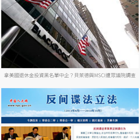
拿美國退休金投資黑名單中企？貝萊德與MSCI遭眾議院調查