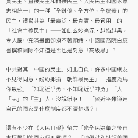
質民主、直接民主和間接民主、人民民主和國家意
志相統一」的一種「全鏈條、全方位、全覆蓋」的
民主，讚譽其為「最廣泛、最真實、最管用」的
「社會主義民主」——如此玄妙高深，越描越黑，
令人腦中充滿畫面卻摸不著頭緒，中國國務院白皮
書撰稿團隊不知道是否也是刻意「高級黑」？
中共對其「中國的民主」如此自負，許多中國網友
不見得同意，紛紛揶揄「朝鮮最民主」「指鹿為馬
你最強」「知恥近乎勇，不知恥近乎神勇」「人
『民』的『主』人，沒說錯啊！」「習近平難道連
自己的國家是什麼制度都不清楚嗎？」
還有不少在《人民日報》留言「能全民選舉之後再
來抨擊別的國家假皿煮嗎？」「咱們就別批評美國