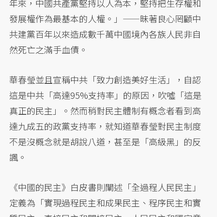
年來，中國共產黨堅持以人為本，堅持把生存權和
發展權作為最基本的人權。」——昧著良心罔顧中
共建黨百年以來造成數千萬中國境內各族人民非自
然死亡之滿手血債。
華春瑩並且宣稱中共「致力創造美好生活」，自認
這是中共「高達95%支持率」的原因，吹噓「這是
真正的民主」。然而稍對民主體制有概念者看到高
達九成五的政黨支持率，就知道華春瑩對民主制度
不是沒概念就是胡說八道，甚至是「高級黑」的反
諷。
《中國的民主》白皮書則闡述「全過程人民民主」
定義為「實現過程民主和成果民主、程序民主和實