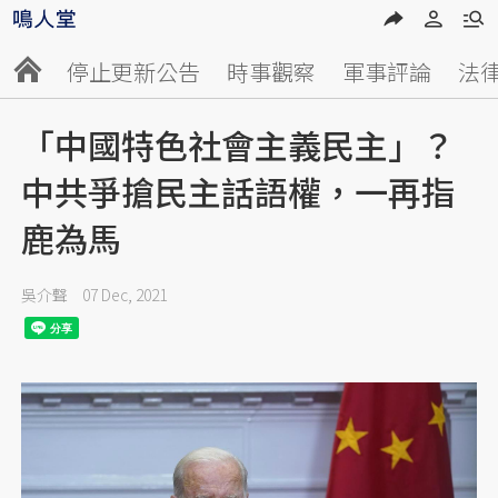
停止更新公告
時事觀察
軍事評論
法
「中國特色社會主義民主」？
中共爭搶民主話語權，一再指
鹿為馬
吳介聲
07 Dec, 2021