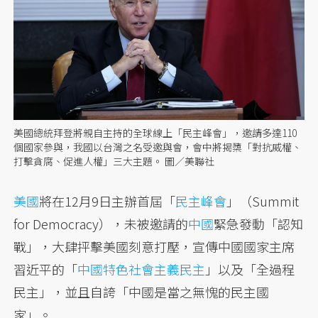
美國總統拜登將親自主持的全球線上「民主峰會」，邀請多達110
個國家參與，我國以台灣之名受邀與會，會中將揭櫫「對抗威權、
打擊貪腐、促進人權」三大主題。 圖／美聯社
美國
將在12月9日主辦首屆「
民主峰會
」（Summit
for Democracy），未被邀請的
中國
緊急發動「認知
戰」，大肆抨擊美國刻意打壓，宣傳中國國家主席
習近平的「
中國特色社會主義民主
」以及「全過程
民主」，並且自誇「中國是當之無愧的民主國
家」。