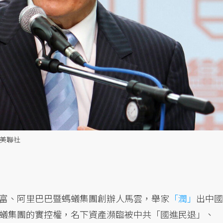
／美聯社
富、阿里巴巴暨螞蟻集團創辦人馬雲，舉家
「潤」
出中國
蟻集團的實控權，名下資產瀕臨被中共「國進民退」、