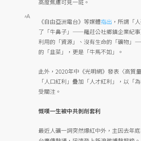
高度焦慮可見一斑。
《自由亞洲電台》等媒體
指出
，所謂「人
了「牛鼻子」——羅莊公社鄉鎮企業紀事
利用的「資源」、沒有生命的「礦物」—
的「韭菜」，更是「牛馬不如」。
此外，2020年中《光明網》發表〈高質
「人口紅利」疊加「人才紅利」，以「為
受關注。
慨嘆一生被中共剝削套利
最近人礦一詞突然爆紅中外，主因去年底
台廣傳熱議，迅速登上新浪微博熱搜榜。