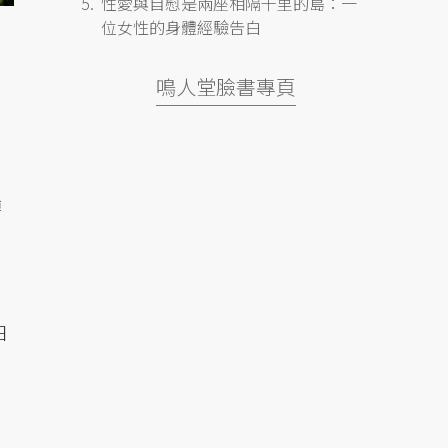
性愛與自慰是兩座相隔千里的島：一
位女性的身體經驗告白
鳴人堂臉書專頁
博
日