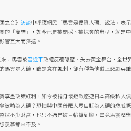
國之音》
訪談
中呼應網民「馬雲是優質人礦」說法，表示
團的「商標」，如今已是被開採、被掠奪的典型，就是中
影響巨大而深遠。
以來，馬雲被
習近平
政權反覆碾壓，失去黃金舞台，全世
的馬雲是人礦，雖是意在諷刺，卻有種為他戴上悲劇英雄
舞享盡政策紅利，如今被指身懷鉅款悠遊日本高級私人俱
奪被喻為人礦？恐怕與中國普羅大眾自貶為人礦的悲戚慨
整掉不少財富，也只不過是被巨輪輾到腳，畢竟馬雲潤學
想羨慕都來不及。