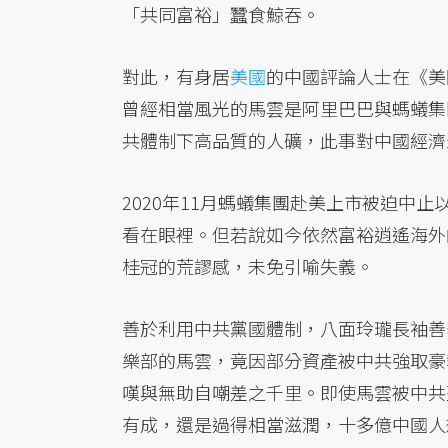
「共同富裕」蠶食鯨吞。
對此，有身居
美國
的中國評論人士在《美
曾經相當風光的馬雲是阿里巴巴與螞蟻集
共體制下高品質的人礦，此事對中國經濟
2020年11月螞蟻集團赴美上市被迫中止
看在眼裡。但若說如今依然富裕逍遙海外
桂冠的荒謬感，未免引喻失義。
善於利用中共黨國體制，八面玲瓏長袖善
樂部的馬雲，竟因部分資產被中共強取豪
嘆與無助自嘲差之千里。即使馬雲被中共
有成，還是過得相當滋潤，十多億中國人