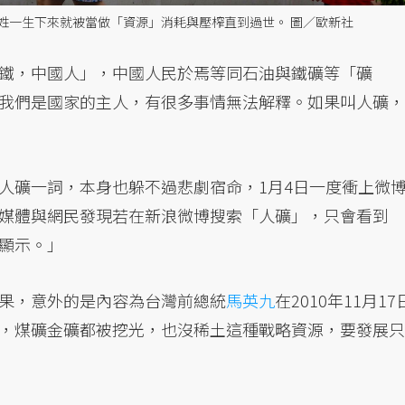
姓一生下來就被當做「資源」消耗與壓榨直到過世。 圖／歐新社
鐵，中國人」，中國人民於焉等同石油與鐵礦等「礦
我們是國家的主人，有很多事情無法解釋。如果叫人礦，
人礦一詞，本身也躲不過悲劇宿命，1月4日一度衝上微
媒體與網民發現若在新浪微博搜索「人礦」，只會看到
顯示。」
果，意外的是內容為台灣前總統
馬英九
在2010年11月17
，煤礦金礦都被挖光，也沒稀土這種戰略資源，要發展只