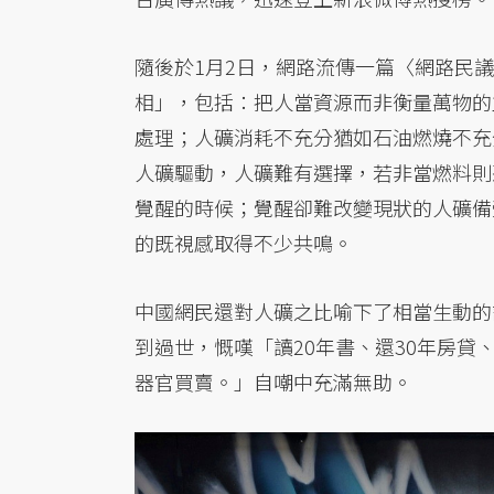
隨後於1月2日，網路流傳一篇〈網路民
相」，包括：把人當資源而非衡量萬物的
處理；人礦消耗不充分猶如石油燃燒不充
人礦驅動，人礦難有選擇，若非當燃料則
覺醒的時候；覺醒卻難改變現狀的人礦備
的既視感取得不少共鳴。
中國網民還對人礦之比喻下了相當生動的
到過世，慨嘆「讀20年書、還30年房貸
器官買賣。」自嘲中充滿無助。