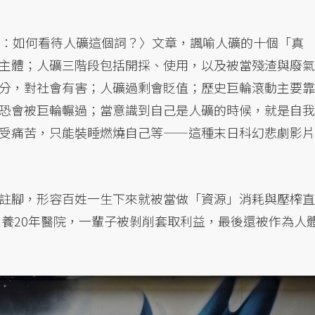
議：如何看待人礦這個詞？〉文章，諷喻人礦的十個「真
主體；人礦三階段包括開採、使用，以及被當殘渣與廢氣
分，對社會有害；人礦過剩會貶值；歷史巨輪滾動主要靠
恐會被巨輪輾過；當意識到自己是人礦的時候，就是自我
受痛苦，只能裝睡燃燒自己等——這種末日科幻悲劇影片
註腳，形容百姓一生下來就被當做「資源」消耗與壓榨直
、養20年醫院，一輩子被剝削套取利益，最後還被作為人