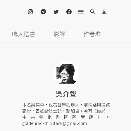
鳴人選書
影評
作者群
吳介聲
本名吳奕軍，鉅石智庫創辦人，前網路與投資
高管，曾旅讀波士頓、新加坡。著有《破局：
中共赤化與國際覺醒》。
goldenrockthinktank@gmail.com