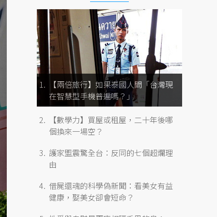
【兩倍旅行】如果泰國人問「台灣現
在智慧型手機普遍嗎？」
【數學力】買屋或租屋，二十年後哪
個換來一場空？
護家盟震驚全台：反同的七個超爛理
由
借屍還魂的科學偽新聞：看美女有益
健康，娶美女卻會短命？