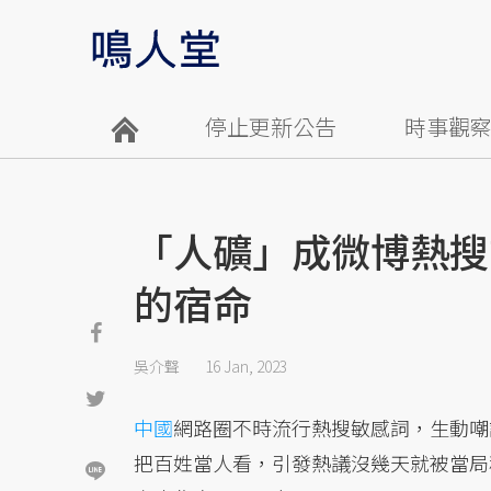
停止更新公告
時事觀
「人礦」成微博熱搜
的宿命
吳介聲
16 Jan, 2023
中國
網路圈不時流行熱搜敏感詞，生動嘲
把百姓當人看，引發熱議沒幾天就被當局