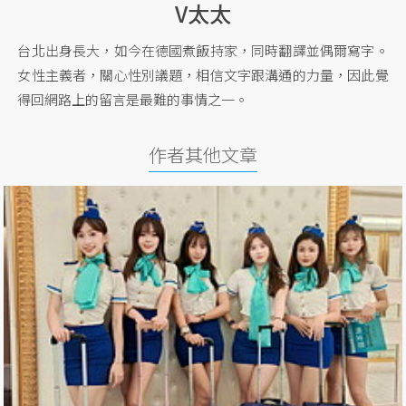
V太太
台北出身長大，如今在德國煮飯持家，同時翻譯並偶爾寫字。
女性主義者，關心性別議題，相信文字跟溝通的力量，因此覺
得回網路上的留言是最難的事情之一。
作者其他文章