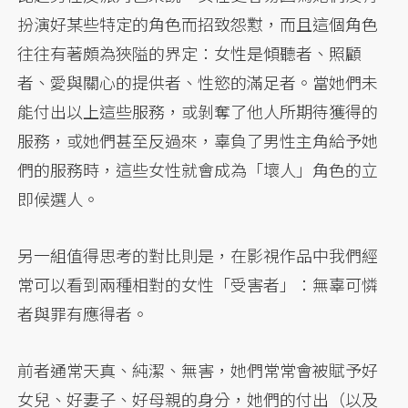
扮演好某些特定的角色而招致怨懟，而且這個角色
往往有著頗為狹隘的界定：女性是傾聽者、照顧
者、愛與關心的提供者、性慾的滿足者。當她們未
能付出以上這些服務，或剝奪了他人所期待獲得的
服務，或她們甚至反過來，辜負了男性主角給予她
們的服務時，這些女性就會成為「壞人」角色的立
即候選人。
另一組值得思考的對比則是，在影視作品中我們經
常可以看到兩種相對的女性「受害者」：無辜可憐
者與罪有應得者。
前者通常天真、純潔、無害，她們常常會被賦予好
女兒、好妻子、好母親的身分，她們的付出（以及