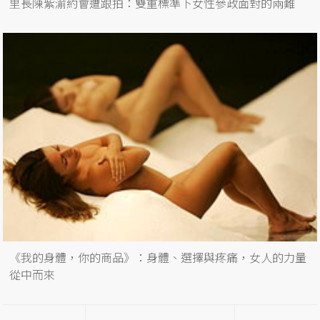
里長陳紫渝約會遭跟拍：雙重標準下女性參政面對的兩難
《我的身體，你的商品》：身體、選擇與疼痛，女人的力量
從中而來