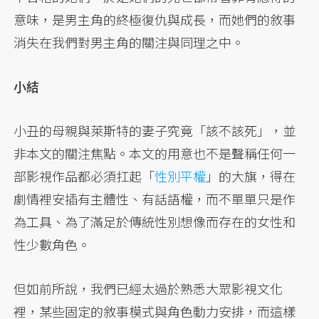
意味，是男主角的終極復仇與成長，而她們的敘事
消失在我們對男主角的關注與同理之中。
小結
小丑的母親與萊斯特的妻子究竟「該不該死」，並
非本文的關注焦點。本文的用意也不是聲稱任何一
部影視作品都必須扛起「
性別平權
」的大旗，得在
劇情裡安插有主體性、有話語權，而不單單只是作
為工具、為了滿足於傳統性別想像而存在的女性和
性少數角色。
但如前所說，我們已經太過於熟悉大眾影視文化
裡，某些固定的敘事模式與角色動力安排，而這樣