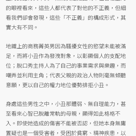
的眼裡看來，這些人都代表了對他的不正義，但細
看我們卻會發現，這些「不正義」的構成形式，其
實大有不同。
地鐵上的商務菁英男因為騷擾女性的慾望未能被滿
足，而將小丑作為發洩對象，以彰顯個人的支配地
位；脫口秀主持人為了自己的事業需求與樂趣，而
嘲弄並利用主角；代表父親的政治人物則毫無傾聽
意願，更以自己的權力地位優勢排拒小丑。
身處這些男性之中，小丑那體弱、無自理能力，甚
至看來心智已脫離常軌的母親，顯得如此格格不
入。即使她造成的傷害不能被否認，但她本身無庸
置疑也是一個受害者，受困於貧窮、精神疾患，以