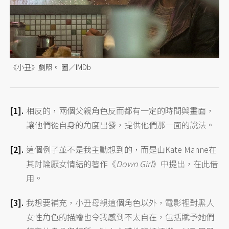
《小丑》劇照。 圖／IMDb
相反的，兩個父親角色反而都有一定的時間與畫面，
讓他們從自身的角度出發，提供他們那一面的說法。
這個例子並不是我主動想到的，而是由Kate Manne在
其討論厭女情結的著作《
Down Girl
》中提出，在此借
用。
我想要補充，小丑母親這個角色以外，電影裡對黑人
女性角色的描繪也令我感到不太自在，包括賦予她們