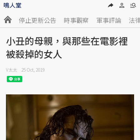
停止更新公告
時事觀察
軍事評論
法
小丑的母親，與那些在電影裡
被殺掉的女人
V太太
25 Oct, 2019