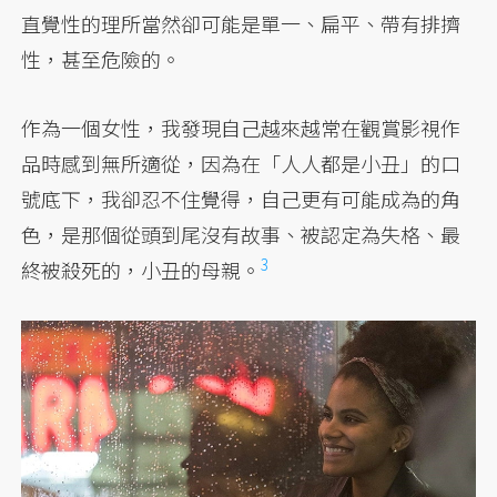
直覺性的理所當然卻可能是單一、扁平、帶有排擠
性，甚至危險的。
作為一個女性，我發現自己越來越常在觀賞影視作
品時感到無所適從，因為在「人人都是小丑」的口
號底下，我卻忍不住覺得，自己更有可能成為的角
色，是那個從頭到尾沒有故事、被認定為失格、最
3
終被殺死的，小丑的母親。