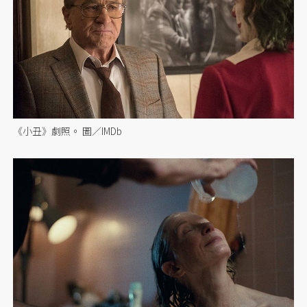
《小丑》劇照。 圖／IMDb