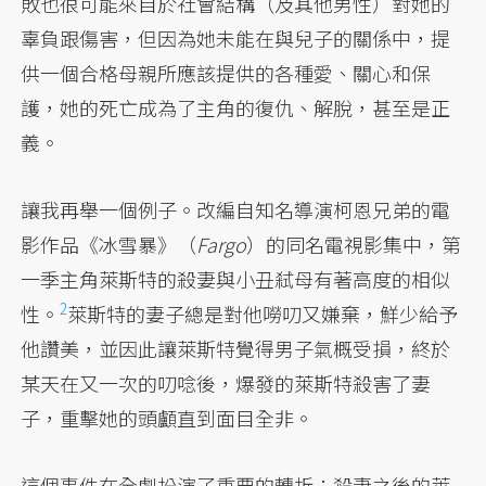
敗也很可能來自於社會結構（及其他男性）對她的
辜負跟傷害，但因為她未能在與兒子的關係中，提
供一個合格母親所應該提供的各種愛、關心和保
護，她的死亡成為了主角的復仇、解脫，甚至是正
義。
讓我再舉一個例子。改編自知名導演柯恩兄弟的電
影作品《冰雪暴》（
Fargo
）的同名電視影集中，第
一季主角萊斯特的殺妻與小丑弒母有著高度的相似
2
性。
萊斯特的妻子總是對他嘮叨又嫌棄，鮮少給予
他讚美，並因此讓萊斯特覺得男子氣概受損，終於
某天在又一次的叨唸後，爆發的萊斯特殺害了妻
子，重擊她的頭顱直到面目全非。
這個事件在全劇扮演了重要的轉折：殺妻之後的萊