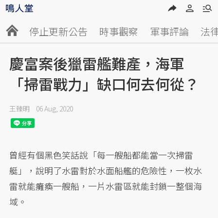
停止更新公告
時事觀察
軍事評論
法
慶富案後獵雷艦難產，海軍
「掃雷戰力」缺口何去何從？
王臻明
06 Aug, 2020
曾經有個黑色笑話說「每一艘船都能當一次掃雷
艇」，說明了水雷對於水面船艦的危險性，一枚水
雷就能癱瘓一艘船，一片水雷區就能封鎖一整個海
域。