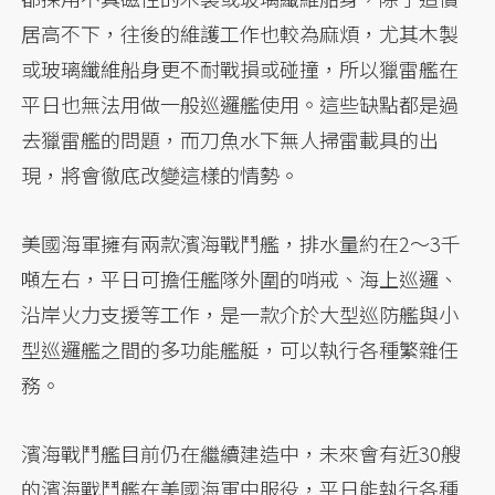
居高不下，往後的維護工作也較為麻煩，尤其木製
或玻璃纖維船身更不耐戰損或碰撞，所以獵雷艦在
平日也無法用做一般巡邏艦使用。這些缺點都是過
去獵雷艦的問題，而刀魚水下無人掃雷載具的出
現，將會徹底改變這樣的情勢。
美國海軍擁有兩款濱海戰鬥艦，排水量約在2～3千
噸左右，平日可擔任艦隊外圍的哨戒、海上巡邏、
沿岸火力支援等工作，是一款介於大型巡防艦與小
型巡邏艦之間的多功能艦艇，可以執行各種繁雜任
務。
濱海戰鬥艦目前仍在繼續建造中，未來會有近30艘
的濱海戰鬥艦在美國海軍中服役，平日能執行各種