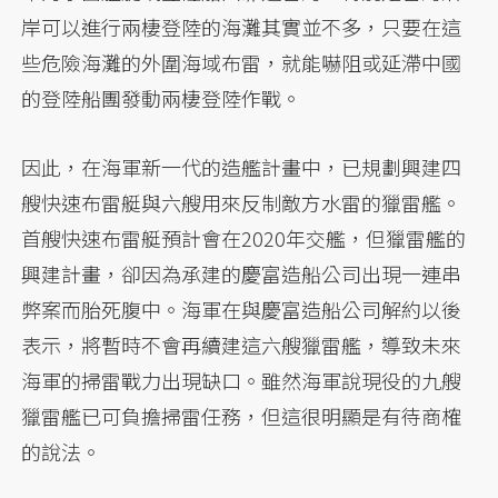
岸可以進行兩棲登陸的海灘其實並不多，只要在這
些危險海灘的外圍海域布雷，就能嚇阻或延滯中國
的登陸船團發動兩棲登陸作戰。
因此，在海軍新一代的造艦計畫中，已規劃興建四
艘快速布雷艇與六艘用來反制敵方水雷的獵雷艦。
首艘快速布雷艇預計會在2020年交艦，但獵雷艦的
興建計畫，卻因為承建的慶富造船公司出現一連串
弊案而胎死腹中。海軍在與慶富造船公司解約以後
表示，將暫時不會再續建這六艘獵雷艦，導致未來
海軍的掃雷戰力出現缺口。雖然海軍說現役的九艘
獵雷艦已可負擔掃雷任務，但這很明顯是有待商榷
的說法。