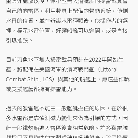
雷區外施放以後，像小型無人潛艇般的掃雷載具會
自己航向雷區，利用載具上配備的聲納系統，偵側
水雷的位置，並在辨識水雷種類後，依操作者的選
擇，標示水雷位置，好讓船艦可以避開，或是直接
引爆摧毀。
目前刀魚水下無人掃雷載具預計在2022年開始生
產，將配備在美國海軍的濱海戰鬥艦（Littoral
Combat Ship , LCS）與其他的船艦上，讓這些作戰
或支援艦艇都擁有掃雷能力。
過去的獵雷艦不能由一般艦艇擔任的原因，在於很
多水雷都是靠偵測磁力變化來做為引爆的方式，因
此一般鐵殼船進入雷區後會相當危險。許多獵雷艦
都採用不具磁性的木製或玻璃纖維船身，除了造價