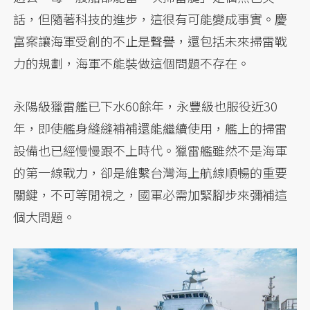
話，但隨著科技的進步，這很有可能變成事實。慶
富案讓海軍受創的不止是聲譽，還包括未來掃雷戰
力的規劃，海軍不能裝做這個問題不存在。
永陽級獵雷艦已下水60餘年，永豐級也服役近30
年，即使艦身縫縫補補還能繼續使用，艦上的掃雷
設備也已經慢慢跟不上時代。獵雷艦雖然不是海軍
的第一線戰力，卻是維繫台灣海上航線順暢的重要
關鍵，不可等閒視之，國軍必需加緊腳步來彌補這
個大問題。