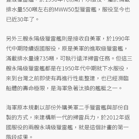
排水量550噸左右的MWW50型獵雷艦，服役至今也
已近30年了。
另外三艘永陽級獵雷艦則是接收自美軍，於1990年
代中期陸續返國服役，原是美軍的進取級獵雷艦，
滿載排水量達735噸，可執行遠洋掃雷任務。但這三
艘永陽級獵雷艦都是在1950年代中期就下水服役，
來到台灣之前即使有再進行性能整建，也已經瀕臨
船體的壽命極限，是海軍急著汰換的艦艇之一。
海軍原本規劃以部份外購美軍二手獵雷艦與部份自
製的方式，來建構新一代的掃雷兵力，於2012年返
國服役的兩艘永靖級獵雷艦，就是這個計畫的第一
階段成果。