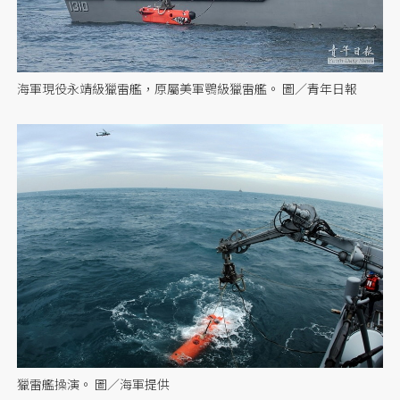
海軍現役永靖級獵雷艦，原屬美軍鶚級獵雷艦。 圖／青年日報
獵雷艦操演。 圖／海軍提供