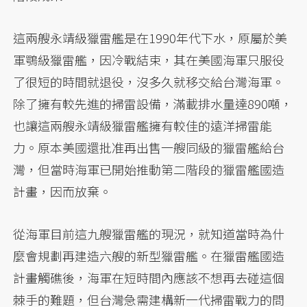
這兩艘永靖級獵雷艦是在1990年代下水，原屬於美
軍鶚級獵雷艦，因冷戰結束，其在美國海軍只服役
了很短的時間就退役，沒多久就移交給台灣海軍。
除了擁有較先進的掃雷設備，滿載排水量達890噸，
也讓這兩艘永靖級獵雷艦擁有較佳的遠洋掃雷能
力。原本美國還批准再出售一艘同級的獵雷艦給台
灣，但當時海軍已開始推動第二階段的獵雷艦國造
計畫，因而放棄。
從海軍目前這九艘獵雷艦的現況，就知道當時為什
麼會規劃再建造六艘的新型獵雷艦。在獵雷艦國造
計畫觸礁後，海軍在短時間內應該不想再去碰這個
棘手的難題，但台灣急需建構新一代掃雷戰力的問