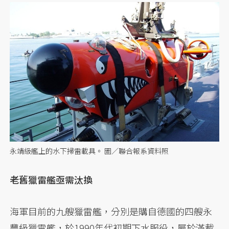
永靖級艦上的水下掃雷載具。 圖／聯合報系資料照
老舊獵雷艦亟需汰換
海軍目前的九艘獵雷艦，分別是購自德國的四艘永
豐級獵雷艦，於1990年代初期下水服役，屬於滿載