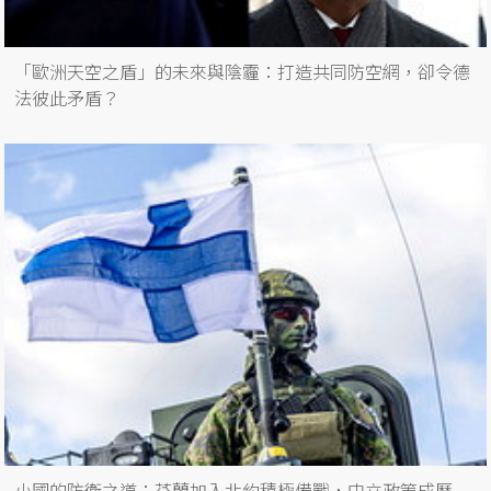
「歐洲天空之盾」的未來與陰霾：打造共同防空網，卻令德
法彼此矛盾？
小國的防衛之道：芬蘭加入北約積極備戰，中立政策成歷