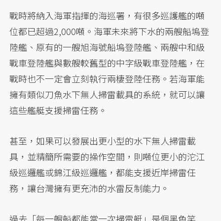
戰時將納入海軍指揮的海巡署，有很多巡護艦的噸
位都已超過2,000噸。海軍未來將下水的兩艘船塢登
陸艦、原有的一艘旭海號船塢登陸艦、兩艘中和級
戰車登陸艦與數艘較舊型的中字級戰車登陸艦，在
戰時也不一定會立刻執行兩棲登陸任務。若海軍能
擁有類似刀魚水下無人掃雷載具的系統，就可以讓
這些艦艇支援掃雷任務。
甚至，如果可以發展出更小型的水下無人掃雷載
具，並精簡所需要的操作空間，則噸位更小的沱江
級巡邏艦或錦江級巡邏艦，都能支援近岸掃雷任
務，讓台灣擁有更充沛的水雷反制能力。
過去「每一艘船都能當一次掃雷艇」是個黑色笑