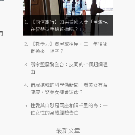
【兩倍旅行】如果泰國人問「台灣現
在智慧型手機普遍嗎？」
月
【數學力】買屋或租屋，二十年後哪
個換來一場空？
護家盟震驚全台：反同的七個超爛理
由
借屍還魂的科學偽新聞：看美女有益
健康，娶美女卻會短命？
性愛與自慰是兩座相隔千里的島：一
位女性的身體經驗告白
最新文章