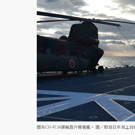
圖為CH-47JA運輸直升機著艦。 圖／取自日本海上自