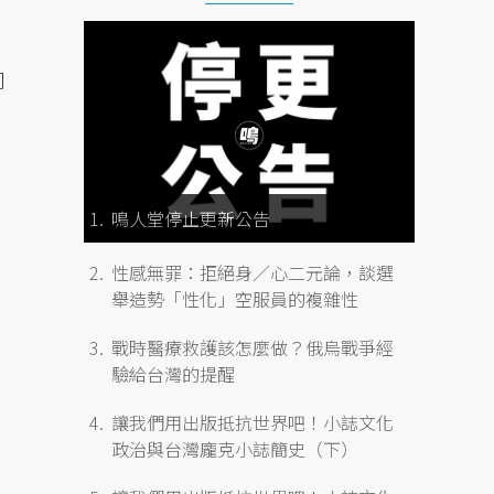
同
鳴人堂停止更新公告
性感無罪：拒絕身／心二元論，談選
舉造勢「性化」空服員的複雜性
戰時醫療救護該怎麼做？俄烏戰爭經
驗給台灣的提醒
讓我們用出版抵抗世界吧！小誌文化
政治與台灣龐克小誌簡史（下）