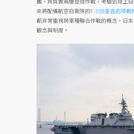
團，將負責兩棲登陸作戰，考驗到陸上自
來將配備航空自衛隊的
F-35B垂直起降戰
都非常重視跨軍種聯合作戰的概念，日本
觀念與制度。