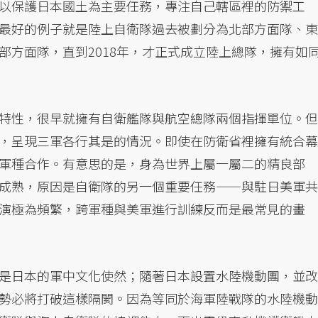
以保護日本國土為主要任務，專注自己轄區裡的防禦工
最好的例子就是陸上自衛隊過去被劃分為北部方面隊、東
部方面隊，直到2018年，才正式成立陸上總隊，擁有如
特性，很早就擁有自衛艦隊與航空總隊兩個指揮單位。但
，呈現三軍各行其是的情況。即使在防衛省裡擁有統合幕
軍種合作。有意思的是，身為世界上屬一屬二的精良部
成熟，原因是自衛隊的另一個重要任務——與駐日美軍共
演極為頻繁，跨軍種與美軍進行訓練反而是最常見的畫
是日本的軍中文化使然；隨著日本設置水陸機動團，並改
勢必將打破這樣隔閡。因為等同於海軍陸戰隊的水陸機動