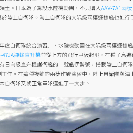
領土。日本為了籌設水陸機動團，不只購入
AAV-7A1兩棲
屬於陸上自衛隊。海上自衛隊的大隅級兩棲運輸艦也進行
年度自衛隊統合演習」，水陸機動團在大隅級兩棲運輸艦
H-47JA運輸直升機
並從上方的飛行甲板起飛，在種子島進
有日向級直升機護衛艦的二號艦伊勢號，搭載陸上自衛隊
制工作。在這種複雜的兩棲作戰演習中，陸上自衛隊與海
本自衛隊又朝正常軍隊邁進了一大步。