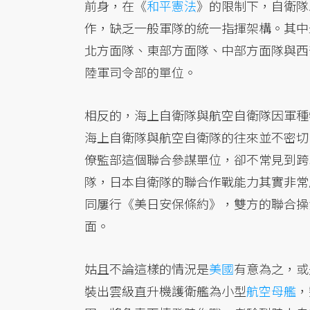
前身，在《
和平憲法
》的限制下，自衛隊
作，缺乏一般軍隊的統一指揮架構。其中
北方面隊、東部方面隊、中部方面隊與西
陸軍司令部的單位。
相反的，海上自衛隊與航空自衛隊因軍種
海上自衛隊與航空自衛隊的往來並不密切
僚監部這個聯合參謀單位，卻不常見到跨
隊，日本自衛隊的聯合作戰能力其實非常
同屢行《美日安保條約》，雙方的聯合操
面。
姑且不論這樣的情況是
美國
有意為之，或
裝出雲級直升機護衛艦為小型
航空母艦
，