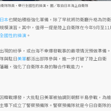
自衛隊隊員，舉行全國性的操演。 圖／取自日本海上自衛隊
日本
也開始積極強化軍備，除了早就將防衛廳升格為防衛
規模演習。其中，值得一提是陸上自衛隊在今年9月至11
全國性的操演
。
出現的紛爭，或台海不幸爆發戰事的最壞情況預做準備。
隊與駐日
美軍
都派出部隊參與，進一步打破了陸上自衛
藩籬，強化了自衛隊本身的聯合作戰能力。
因韓戰爆發，大批駐日美軍被抽調到朝鮮半島參戰，為維
主導下成立了警察預備隊。警察預備隊就是今日自衛隊的