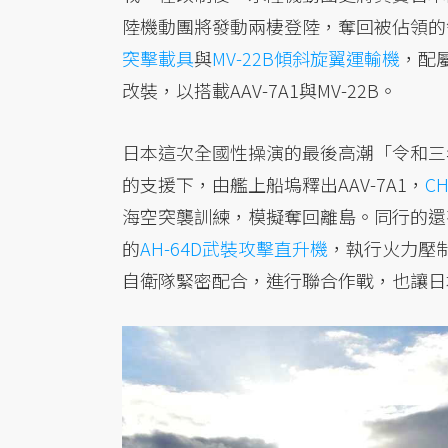
陸機動團將發動兩棲登陸，奪回被佔領的
突擊載具
與
MV-22B傾斜旋翼運輸機
，配
改裝，以搭載AAV-7A1與MV-22B。
日本這次全國性操演的最後高潮「令和三
的支援下，由艦上船塢釋出AAV-7A1，
C
海空突襲訓練，模擬奪回離島。同行的還
的
AH-64D武裝攻擊直升機
，執行火力壓
自衛隊緊密配合，進行聯合作戰，也讓日