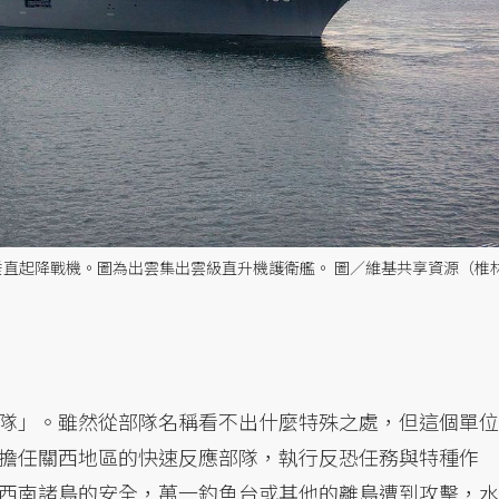
B垂直起降戰機。圖為出雲集出雲級直升機護衛艦。 圖／維基共享資源（椎
隊」。雖然從部隊名稱看不出什麼特殊之處，但這個單位
擔任關西地區的快速反應部隊，執行反恐任務與特種作
西南諸島的安全，萬一釣魚台或其他的離島遭到攻擊，水