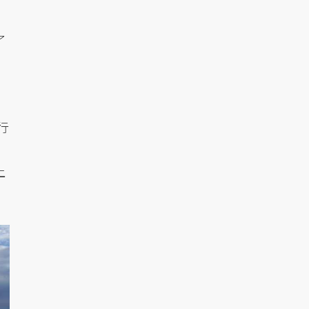
了
行
上