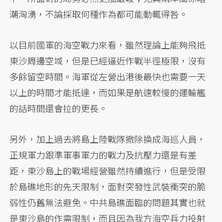
潮洶湧，不論採取何種作為都可能動輒得咎。
以目前國軍的海空戰力來看，雖然理論上能夠飛抵
東沙周邊空域，但是已經逼近作戰半徑極限，沒有
多餘留空時間。海軍從左營出港後最快也需要一天
以上的時間才能抵達，而如果是航速較慢的運輸艦
的話時間還會拉的更長。
另外，加上過去將島上陸戰隊撤除換成海巡人員，
正規軍力跟準軍事軍力的戰力及抗壓力還是有差
距，東沙島上的戰場經營雖然持續進行，但是受限
於島礁地形的先天限制，面對突發性武裝衝突的脆
弱性仍舊無法避免。中共島礁面臨的問題其實也就
是東沙島的作需限制，而且因為我方海空兵力投射