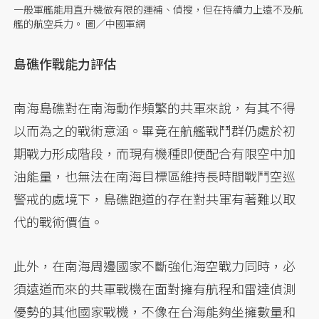
一般軍艦能用直升機做有限的運補、偵搜，但在持續力上遠不及航
艦的航空兵力。 圖／中國軍網
島礁作戰能力評估
南海島礁對在南海動作頻繁的共軍來說，有其不得
以而為之的戰術意涵。畢竟在航艦戰鬥群仍處於初
期戰力形成階段，而現有機種即便配合有限空中加
油能量，也無法在南海目標區維持長時間戰鬥空巡
警戒的處境下，島礁跑道的存在對共軍有著難以取
代的戰術價值。
此外，在南海周邊國家不斷強化海空戰力同時，必
須遠道而來的共軍戰機在面對擁有航程和雷達偵測
優勢的其他國家戰機，不像在台海能夠坐擁數量和