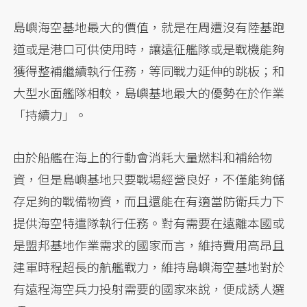
島嶼海空基地最大的價值，就是在周遭沒有陸基跑
道或是港口可供使用時，讓遠征艦隊或是戰機能夠
獲得整補繼續執行任務，等同戰力延伸的跳板；和
大型水面艦隊相較，島嶼基地最大的優勢在於作業
「持續力」。
由於船艦在海上的行動會消耗大量燃料和補給物
資，但是島嶼基地只要戰場經營良好，不僅能夠儲
存足夠的戰備物資，而且還能在有適當防衛兵力下
提供海空特遣隊執行任務。對有需要在遠離本國或
是盟邦基地作業需求的國家而言，維持費用高昂且
建軍時程超長的航艦戰力，維持島嶼海空基地對於
有遠程海空兵力投射需要的國家來說，便成誘人選