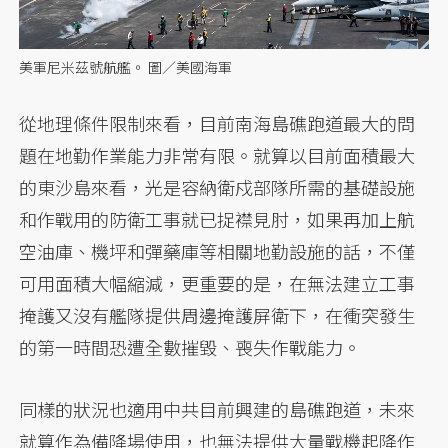
美軍尼米茲號航艦。 圖／美國海軍
從地理條件限制來看，目前南海島礁跑道最大的問
題在地勤作業能力非常有限。就算以目前面積最大
的東沙島來看，光是容納衛戍部隊所需的基礎設施
和作戰用的防衛工事就已捉襟見肘，如果再加上航
空油庫、機坪和彈藥庫等相關地勤設施的話，不僅
可用面積大幅縮減，更重要的是，在無法建立工事
掩護又沒有艦隊提供周邊掩護屏衛下，在衝突發生
的第一時間恐遭全數摧毀、喪失作戰能力。
同樣的狀況也適用中共目前興建的島礁跑道，未來
就算作為備降場使用，也無法提供大量戰機起降作