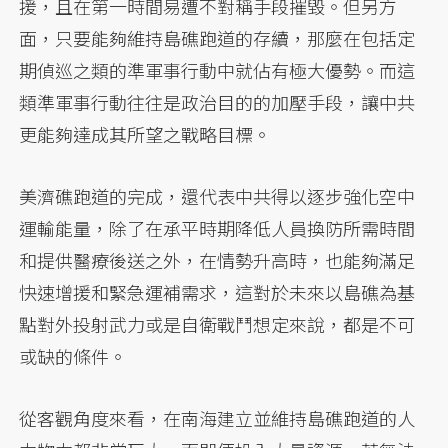
援，且在第一時間易遭不對稱手段摧毀。但另方
面，只要能夠維持島礁跑道的存續，那麼在包括定
期偵巡之類的準軍事行動中就佔有極大優勢。而這
類準軍事行動往往是政治目的的加壓手段，讓中共
更能夠達成其所望之戰略目標。
美濟礁跑道的完成，還代表中共得以逐步強化空中
運輸能量，除了在承平時期降低人員換防所需時間
和提供醫療後送之外，在情勢升高時，也能夠滿足
快速增援和緊急運補需求，這對於未來以島礁為基
點對外投射武力或是自衛戰鬥想定來說，都是不可
或缺的條件。
從客觀角度來看，在南海建立並維持島礁跑道的人