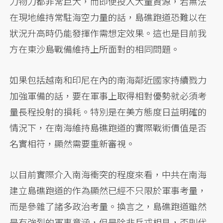
力物力都非常巨大，而即便投入大量資源，若無法
在現地維持常駐海空力量的話，島礁跑道恐難以在
狀況升高時仍能發揮作需想定效果。這也是目前我
方在東沙島戰備維持上所面對的相同問題。
如果包括越南和印尼在內的南海鄰近國家持續戮力
加強軍備的話，要在軍事上取得相對優勢就必須考
量長程投射的損耗。特別是在美方態度日益明確的
情況下，在南海維持島礁跑道的實際戰術價值是否
名實相符，顯然需要重新審視。
以目前實際介入南海衝突的程度來看，中共在南海
建立島礁跑道的作為顯然已經不只限於軍事考量，
而是參雜了諸多政治考量。換言之，島礁跑道雖然
是有強烈的軍事意涵，但是除非兵戎相見，否則代