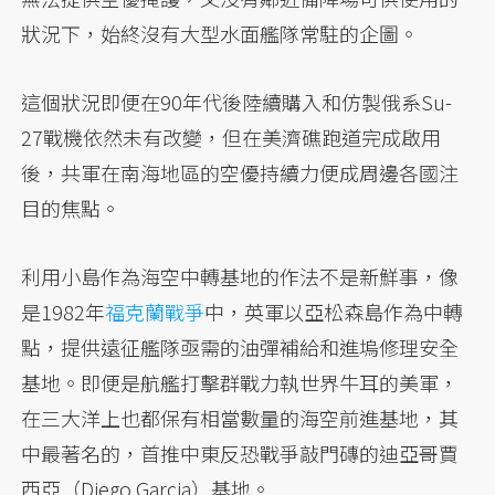
狀況下，始終沒有大型水面艦隊常駐的企圖。
這個狀況即便在90年代後陸續購入和仿製俄系Su-
27戰機依然未有改變，但在美濟礁跑道完成啟用
後，共軍在南海地區的空優持續力便成周邊各國注
目的焦點。
利用小島作為海空中轉基地的作法不是新鮮事，像
是1982年
福克蘭戰爭
中，英軍以亞松森島作為中轉
點，提供遠征艦隊亟需的油彈補給和進塢修理安全
基地。即便是航艦打擊群戰力執世界牛耳的美軍，
在三大洋上也都保有相當數量的海空前進基地，其
中最著名的，首推中東反恐戰爭敲門磚的迪亞哥賈
西亞（Diego Garcia）基地。