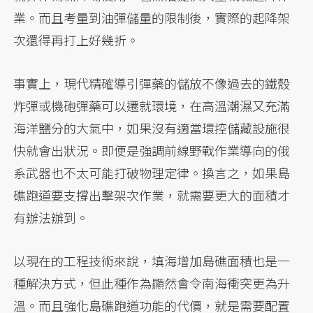
業。而且考量到油彈儲量的限制後，實際的起降架
次還得再打上好幾折。
事實上，現代精確導引彈藥的儲放不像過去的鐵殼
炸彈或機砲彈藥可以遷就環境，在高溫潮濕又充滿
海洋鹽分的大氣中，如果沒有適當環控儲藏設施很
快就會出狀況。即便是強調前線野戰作業導向的俄
系武器也不太可能打破物理定律。換言之，如果島
礁跑道要支撐出擊架次作業，就需要更大的面積才
有辦法辦到。
以現在的工程技術來說，填海增加島礁面積也是一
種解決方式，但此種作為顯然會令南海衝突更為升
溫。而且強化島礁跑道功能的代價，就是需要配置