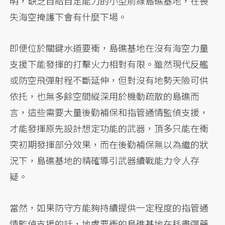
明，缺乏自給自足能力的小型前線島礁基地，在喪
失海空掩護下會有什麼下場。
即便位於關鍵水道要衝，島礁基地在沒有海空力量
支援下能發揮的打擊火力相對有限。雖然現代反艦
或防空飛彈射程不斷延伸，但對沒有地勢天險可供
依托，也無多餘空間縱深用於機動疏散的島礁而
言，這些需要大量後勤補保和指管通情監偵支援，
才能發揮原先設計想定功能的武器，頂多只能在衝
突初期發揮部分效果，而在後勤補保無以為繼的狀
況下，島礁基地的精確導引武器續戰能力令人存
疑。
當然，如果防守方能夠持續提供一定程度的指管通
情監偵支援的話，地處要衝的島礁基地在耗盡彈藥