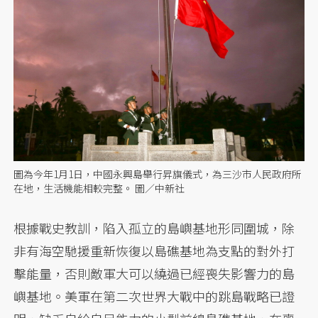
圖為今年1月1日，中國永興島舉行昇旗儀式，為三沙市人民政府所
在地，生活機能相較完整。 圖／中新社
根據戰史教訓，陷入孤立的島嶼基地形同圍城，除
非有海空馳援重新恢復以島礁基地為支點的對外打
擊能量，否則敵軍大可以繞過已經喪失影響力的島
嶼基地。美軍在第二次世界大戰中的跳島戰略已證