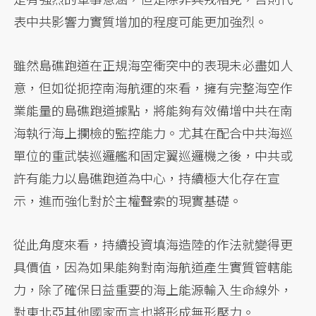
表中共影響力實質增加的程度可能更加強烈。
雖然島礁跑道在正規海空衝突中的表現未必盡如人
意，但如從扼控南海航運的來看，擁有完整海空作
業能量的島礁跑道據點，將能夠有效備增中共在南
海執行海上攔檢的監控能力。尤其在配合中共海巡
單位的重武裝巡邏艦和固定翼巡邏機之後，中共或
許有能力以島礁跑道為中心，持續極大化存在宣
示，進而強化對於主權聲索的現實基礎。
從此角度來看，持續投資填海造陸的作法就變得更
具價值，因為如果能夠對南海航道產生實質管轄能
力，除了確保日益重要的海上能源輸入生命線外，
對東北亞其他國家而言也將形成無形壓力。