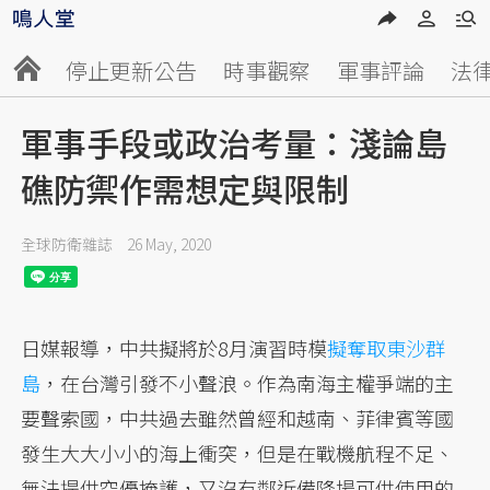
停止更新公告
時事觀察
軍事評論
法
軍事手段或政治考量：淺論島
礁防禦作需想定與限制
全球防衛雜誌
26 May, 2020
日媒報導，中共擬將於8月演習時模
擬奪取東沙群
島
，在台灣引發不小聲浪。作為南海主權爭端的主
要聲索國，中共過去雖然曾經和越南、菲律賓等國
發生大大小小的海上衝突，但是在戰機航程不足、
無法提供空優掩護，又沒有鄰近備降場可供使用的