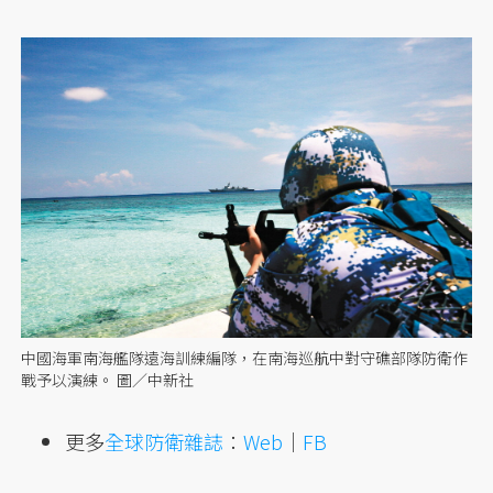
中國海軍南海艦隊遠海訓練編隊，在南海巡航中對守礁部隊防衛作
戰予以演練。 圖／中新社
更多
全球防衛雜誌
：
Web
｜
FB