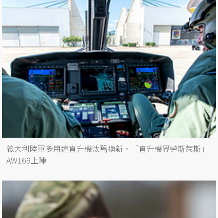
義大利陸軍多用途直升機汰舊換新，「直升機界勞斯萊斯」
AW169上陣