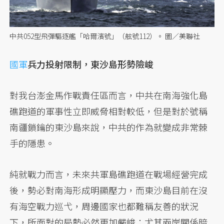
中共052型飛彈驅逐艦「哈爾濱號」（舷號112）。 圖／美聯社
國軍
兵力投射限制，東沙島形勢險峻
對我台澎金馬作戰責任區而言，中共在南海強化島
礁跑道的軍事性立即威脅相對較低，但是對於號稱
南疆鎖鑰的東沙島來說，中共的作為就變成非常棘
手的隱患。
純就戰力而言，未來共軍島礁跑道在戰場經營完成
後，勢必對南海形成明顯壓力，而東沙島目前在沒
有海空戰力巡弋，周邊國家也都難稱友善的狀況
下，所面對的局勢必然更加嚴峻；尤其兩岸關係暗