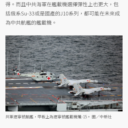
得。而且中共海軍在艦載機選擇彈性上也更大，包
括俄系Su-33或是國產的J10系列，都可能在未來成
為中共航艦的艦載機。
共軍遼寧號航艦，甲板上為遼寧號艦載機殲-15。 圖／中新社