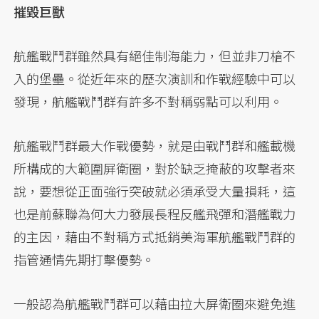
摧毀巨獸
航艦戰鬥群雖然具有絕佳制海能力，但並非刀槍不
入的堡壘。從近年來的歷次演訓和作戰經驗中可以
發現，航艦戰鬥群有許多不對稱弱點可以利用。
航艦戰鬥群最大作戰優勢，就是由戰鬥群和艦載機
所構成的大範圍屏衛圈，對於缺乏掩蔽的攻擊者來
說，要想從正面強行突破就必須承受大量損耗，這
也是前蘇聯為何大力發展長程反艦飛彈和潛艦戰力
的主因，藉由不對稱方式抵銷美海軍航艦戰鬥群的
指管通情先期打擊優勢。
一般認為航艦戰鬥群可以藉由拉大屏衛圈來避免進