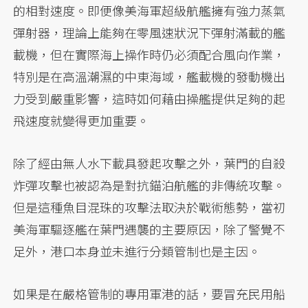
的相對速度。即便像美海軍超級航艦擁有強力蒸氣
彈射器，理論上能夠在零風速狀況下彈射滿載的艦
載機，但在實際海上操作時仍必須配合風向作業，
特別是在高溫潮濕的中東海域，艦載機的發動機出
力受到嚴重影響，這時如何藉由操艦提供足夠的起
飛速度就變得更加重要。
除了經由無人水下載具發起攻擊之外，葉門的自殺
炸彈攻擊也被認為是對抗錨泊航艦的非傳統攻擊。
但是這種魚目混珠的攻擊法取決於戰術態勢，當初
美海軍驅逐艦在葉門遇襲的主要原因，除了警覺不
足外，港口本身並未進行分類管制也是主因。
如果是在嚴格管制的專用軍港的話，要冒充民用船