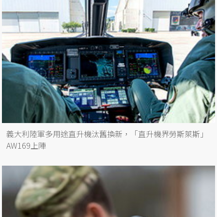
義大利陸軍多用途直升機汰舊換新，「直升機界勞斯萊斯」
AW169上陣