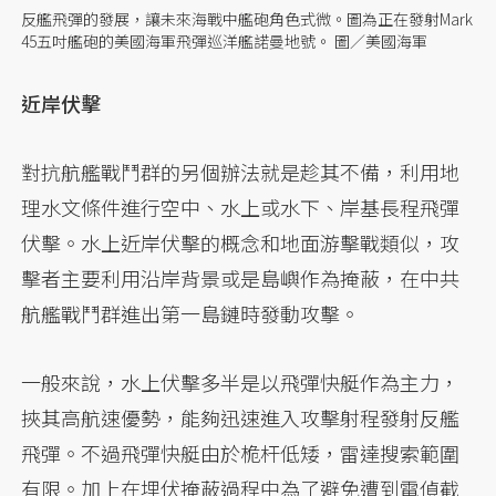
反艦飛彈的發展，讓未來海戰中艦砲角色式微。圖為正在發射Mark
45五吋艦砲的美國海軍飛彈巡洋艦諾曼地號。 圖／美國海軍
近岸伏擊
對抗航艦戰鬥群的另個辦法就是趁其不備，利用地
理水文條件進行空中、水上或水下、岸基長程飛彈
伏擊。水上近岸伏擊的概念和地面游擊戰類似，攻
擊者主要利用沿岸背景或是島嶼作為掩蔽，在中共
航艦戰鬥群進出第一島鏈時發動攻擊。
一般來說，水上伏擊多半是以飛彈快艇作為主力，
挾其高航速優勢，能夠迅速進入攻擊射程發射反艦
飛彈。不過飛彈快艇由於桅杆低矮，雷達搜索範圍
有限。加上在埋伏掩蔽過程中為了避免遭到電偵截