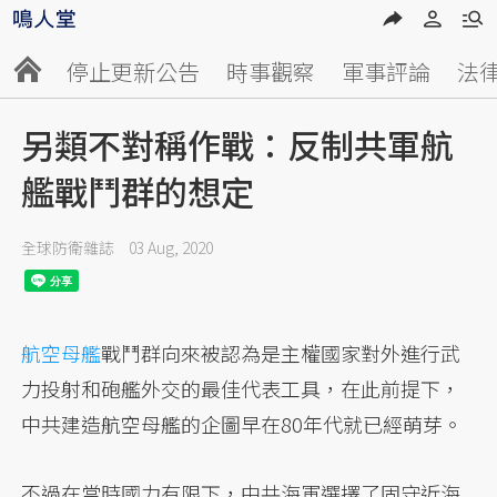
停止更新公告
時事觀察
軍事評論
法
另類不對稱作戰：反制共軍航
艦戰鬥群的想定
全球防衛雜誌
03 Aug, 2020
航空母艦
戰鬥群向來被認為是主權國家對外進行武
力投射和砲艦外交的最佳代表工具，在此前提下，
中共建造航空母艦的企圖早在80年代就已經萌芽。
不過在當時國力有限下，中共海軍選擇了固守近海