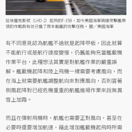
從埃塞克斯號（LHD-2）起飛的F-35B，如今美國海軍兩棲突擊艦帶
領的作戰群有效分擔了原本航艦的攻擊任務。 圖／美國海軍
有不同意見認為航艦不過就是起降甲板，因此就算
不能航行或是航行速度變慢，仍舊能夠充當艦載機
作業平台，此種想法其實是對航艦作業的嚴重誤
解。艦載機起降和陸上飛機一樣需要考慮風向，而
在海上就需要航艦調整航向來對應風向，否則冒著
側風起降對已經危機重重的航艦進場作業來說無異
雪上加霜。
而且在彈射飛機時，航艦也需要正對風向，甚至在
必要時還要增加航速，藉此增加艦載機起飛時所需