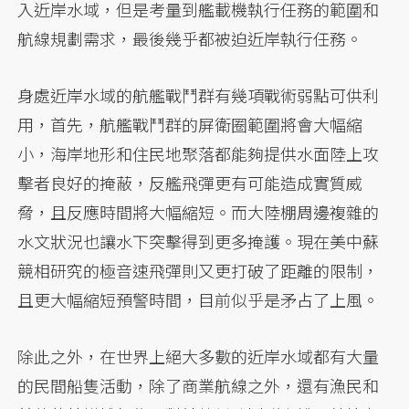
入近岸水域，但是考量到艦載機執行任務的範圍和
航線規劃需求，最後幾乎都被迫近岸執行任務。
身處近岸水域的航艦戰鬥群有幾項戰術弱點可供利
用，首先，航艦戰鬥群的屏衛圈範圍將會大幅縮
小，海岸地形和住民地聚落都能夠提供水面陸上攻
擊者良好的掩蔽，反艦飛彈更有可能造成實質威
脅，且反應時間將大幅縮短。而大陸棚周邊複雜的
水文狀況也讓水下突擊得到更多掩護。現在美中蘇
競相研究的極音速飛彈則又更打破了距離的限制，
且更大幅縮短預警時間，目前似乎是矛占了上風。
除此之外，在世界上絕大多數的近岸水域都有大量
的民間船隻活動，除了商業航線之外，還有漁民和