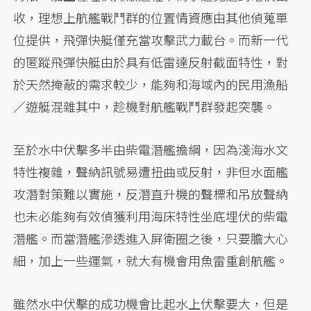
收，理想上航艦戰鬥群的位置情資應由其他偵蒐單
位提供，飛彈快艇僅充當攻擊武力載台。而新一代
的匿蹤飛彈快艇由於具有低雷達反射截面特性，對
於天然掩蔽的需求較少，能夠和海域內的民用漁船
／遊艇混雜其中，趁機對航艦戰鬥群發起突襲。
至於水中伏擊多半由柴電潛艦擔綱，因為淺海水文
特性複雜，聲納訊號易遭扭曲或反射，非但水面艦
攻潛對策難以實施，反潛直升機的聲標和吊放聲納
也未必能夠有效偵獲利用海床特性坐底埋伏的柴電
潛艦。而當潛艦滲透進入屏衛圈之後，只要膽大心
細，加上一些運氣，就大有機會用魚雷重創航艦。
雖然水中伏擊的成功機會比起水上伏擊要大，但是