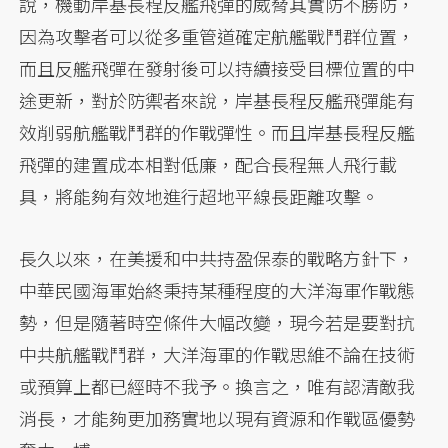
說，機動岸基長程反艦飛彈的威脅其實防不勝防，
因為攻擊者可以從多重管道確定航艦戰鬥群位置，
而且反艦飛彈在發射後可以持續接受目標位置的中
途更新，對於防禦者來說，岸基長程反艦飛彈能有
效削弱航艦戰鬥群的作戰彈性。而且岸基長程反艦
飛彈的建置成本相對低廉，配合長程無人飛行載
具，將能夠有效地進行超地平線長距離攻擊。
長久以來，在美援和中共持盈保泰的戰略方針下，
中華民國海軍始終秉持某種程度的大洋海軍作戰態
勢，但是隨著時空條件大幅改變，現今若是要對抗
中共航艦戰鬥群，大洋海軍的作戰思維不論在技術
或預算上都已經時不我予。換言之，唯有認清敵我
消長，才能夠更加務實地以現有資源和作戰區優勢