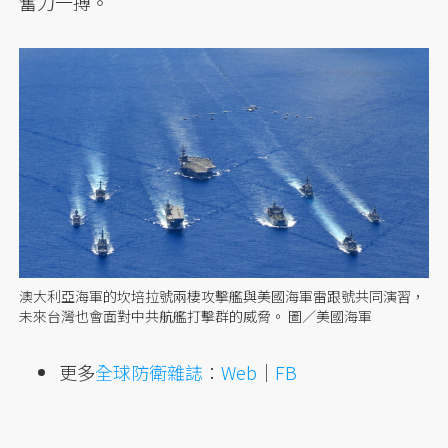
奮力一搏。
澳大利亞海軍的坎培拉號兩棲攻擊艦與美國海軍雷跟號共同演習，
未來台灣也會面對中共航艦打擊群的威脅。 圖／美國海軍
更多
全球防衛雜誌
：
Web
｜
FB