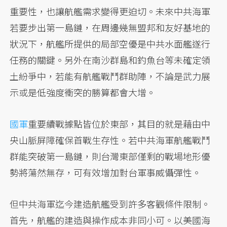
重要性，也讓航艦需求變得更迫切。未來中共海軍
若要步出第一島鏈，在周邊幾無盟邦和友好基地的
狀況下，航艦所提供的局部空優是中共水面艦遂行
任務的關鍵。另外在南沙群島和釣魚台等未確定領
土紛爭中，若能有航艦戰鬥群助陣，不論是武力展
示或是低強度衝突的勝算都會大增。
國軍
重要續戰據點皆位於東部，其目的就是藉由中
央山脈屏障確保首戰生存性。若中共海軍航艦戰鬥
群能突破第一島鏈，則台灣東部僅剩的戰場地形優
勢將蕩然無存，可有效增加對台軍事威懾彈性。
但中共海軍迄今建造航艦受到許多客觀條件限制。
首先，航艦的建造與操作成本非同小可。以美國海