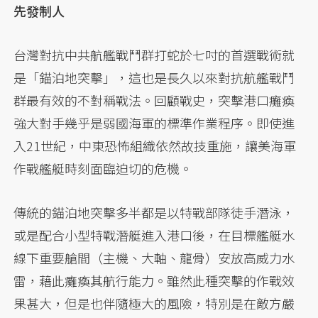
先發制人
台灣對抗中共航艦戰鬥群打蛇於七吋的首選戰術就
是「錨泊地突擊」，這也是長久以來對抗航艦戰鬥
群最有效的不對稱戰法。回顧戰史，突擊港口癱瘓
強大對手幾乎是弱國海軍的標準作業程序。即使進
入21世紀，中東恐怖組織依然故技重施，讓美海軍
作戰艦艇時刻面臨迫切的危機。
傳統的錨泊地突擊多半都是以特戰部隊徒手潛泳，
或是配合小型特戰潛艇進入港口後，在目標艦艇水
線下重要艙間（主機、大軸、龍骨）安放高威力水
雷，藉此癱瘓其航行能力。雖然此種突擊的作戰效
果甚大，但是也伴隨極大的風險，特別是在敵方嚴