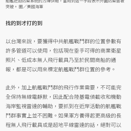
船艦近迫防禦系統的方陣快砲，當用到這一手段表示外圍防禦皆被
突破。 圖／美國海軍
找的到才打的到
以台灣來說，要獲得中共航艦戰鬥群的位置參數有
許多管道可以使用，包括現在垂手可得的商業衛星
照片、低成本無人飛行載具乃至於民間商船的通
報，都是可以用來標定航艦戰鬥群位置的參考。
此外，加上航艦戰鬥群的飛行作業需要，不可能完
全保持無線電靜默，因此配合陸基電偵截收和機動
海岸監視雷達的輔助，要抓到在近岸活動的航艦戰
鬥群事實上並不困難。如果軍方養得起更高級的長
程無人飛行載具或是超地平線雷達的話，絕對可以