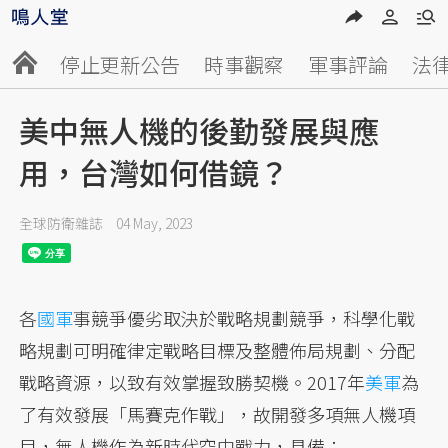
停止更新公告
時事觀察
軍事評論
法
美中無人機的後勤發展與應
用，台灣如何借鏡？
全球防衛雜誌
04 May, 2023
各
國軍
事競爭優劣取決於戰略規劃競爭，科學化戰
略規劃可明確律定戰略目標及整體佈局規劃、分配
戰略資源，以致有效掌握致勝契機。2017年
美軍
為
了有效發展「馬賽克作戰」，故開發多項無人機項
目，無人機作為新時代空中戰力，具備：