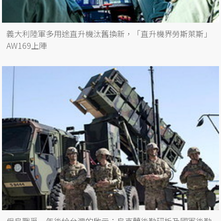
義大利陸軍多用途直升機汰舊換新，「直升機界勞斯萊斯」
AW169上陣
俄烏戰爭一年後給台灣的啟示：烏克蘭後勤研析及國軍後勤