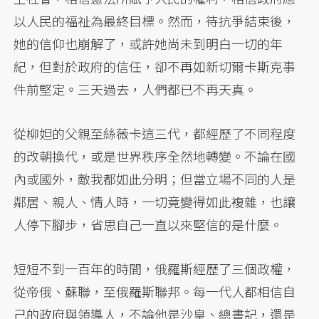
以人民的福祉為最終目標。然而，待抗爭結束後，
她的信仰也崩解了，或許她尚未到明白一切的年
紀，但對於政府的信任，卻不再如新切爾卡斯克事
件前堅定。三天過去，人們都已不再天真。
從柳妲的父親至絲薇卡這三代，都經歷了不同程度
的改朝換代，或是世界秩序全然地轉變。不論在國
內或國外，敵我都如此分明；但當立場不同的人是
鄰居、親人、情人時，一切竟變得如此複雜，也讓
人停下腳步，省思自己一直以來堅信的是什麼。
短短不到一百年的時間，俄羅斯經歷了三個政權，
從帝俄、蘇聯，至俄羅斯聯邦。每一代人都相信自
己的政府與領導人，不論他是沙皇、總書記，還是