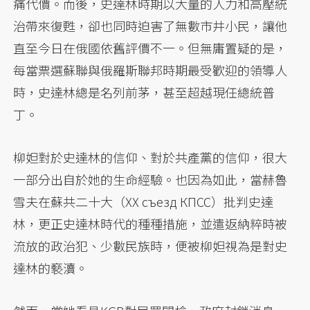
痛代價。而後，史達林時期以大量的人力和高壓統
治帶來復甦，卻也同時迫害了無數市井小民，讓他
直至今日在俄國依舊評價不一。但無庸置疑的是，
每當票選蘇聯與俄羅斯聯邦時期最受歡迎的領導人
時，史達林總是名列前茅，甚至超越現任總統普
丁。
柳妲對於史達林的信仰、對於共產黨的信仰，很大
一部分出自於她的生命經驗。也因為如此，當赫魯
雪夫在蘇共二十大（XX съезд КПСС）批判史達
林，更正史達林時代的種種措施，並遣返納粹時被
流放的政治犯、少數民族時，便被柳妲視為是對史
達林的褻瀆。