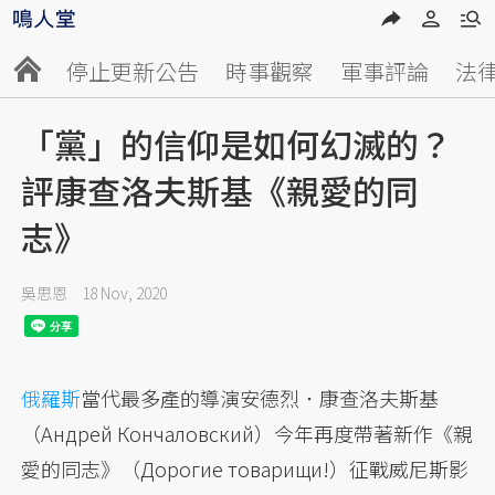
停止更新公告
時事觀察
軍事評論
法
「黨」的信仰是如何幻滅的？
評康查洛夫斯基《親愛的同
志》
吳思恩
18 Nov, 2020
俄羅斯
當代最多產的導演安德烈．康查洛夫斯基
（Андрей Кончаловский）今年再度帶著新作《親
愛的同志》（Дорогие товарищи!）征戰威尼斯影