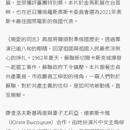
展，並榮獲評審團特別獎。本片於金馬影展在台首
映，也在近日獲俄羅斯奧斯卡委員會選為2021年奧
斯卡最佳國際電影的俄國代表。
《親愛的同志》再度將鏡頭對準俄國歷史，透過導
演已逾八旬的眼睛，回望祖國與祖國人民最悲涼揪
心的掙扎。1962年夏天，蘇聯新切爾卡斯克城爆發
一起罷工事件，蘇聯政府下令鎮壓。本片跟著忠貞
共產黨員、市政廳員工柳妲的視角，一窺人們對於
蘇聯、對於共產主義的信仰，是如何地被動搖，直
至崩解。
康查洛夫斯基再度與妻子尤莉亞．維索斯卡雅
（Юлия Высоцкая）合作，由她扮演片中女主角柳