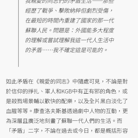
我親愛的同志們的矛盾生活——那些
經歷了戰爭、擊敗納粹但劇烈受傷，
在最短的時間內重建了國家的那一代
蘇聯人民。問題是：外國能多大程度
的理解或嘗試理解我這一代人生活中
的矛盾……我不確定這是可能的。
如此矛盾在《親愛的同志》中隨處可見，不論是對
於信仰的掙扎、軍人和KGB中有正有邪的角色，或
是殺戮場景輔以歡快的配樂，以及全片黑白淡化了
血腥等等。康查洛夫斯基透過劇中人物的互動，更
為深層且廣泛地刻畫了蘇聯一代人們的生活。而
「矛盾」二字，不論在過去或今日，都是概括形容