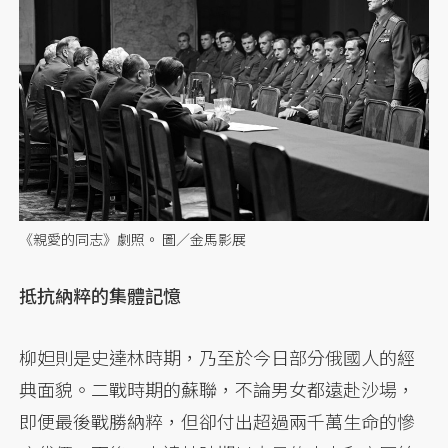
《親愛的同志》劇照。 圖／金馬影展
抵抗納粹的集體記憶
柳妲則是史達林時期，乃至於今日部分俄國人的經
典面貌。二戰時期的蘇聯，不論男女都遠赴沙場，
即便最後戰勝納粹，但卻付出超過兩千萬生命的慘