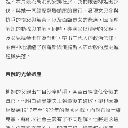
妲。本片最為高明的安排在於，我們跟著柳妲的步
伐，與她一同經歷蘇聯鎮壓的暴行、發現女兒參與
抗爭的憤怒與無奈，以及面臨喪女的悲痛，因而理
解她的動搖與崩解。同時，導演又以柳妲的父親，
及女兒絲薇卡作為對照，帶出三代人的政治信仰，
並傳神地濃縮了俄羅斯與俄羅斯人宿命般的歷史進
程與失落。
帝俄的光榮遺產
柳妲的父親出生自沙皇時期，甚至曾經擔任帝俄的
軍官，他明白羅曼諾夫王朝最後的破敗，卻也因為
經歷過1917年至1922年的俄國內戰，而對布爾什維
克黨、蘇維埃社會主義有了不同理解。他將是永遠