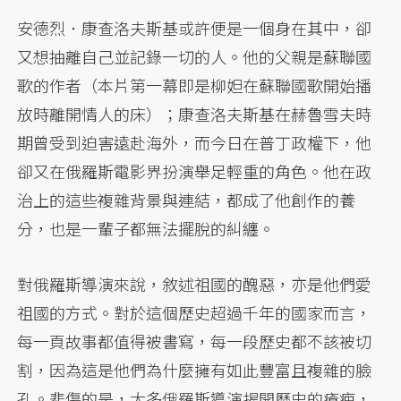
安德烈．康查洛夫斯基或許便是一個身在其中，卻
又想抽離自己並記錄一切的人。他的父親是蘇聯國
歌的作者（本片第一幕即是柳妲在蘇聯國歌開始播
放時離開情人的床）；康查洛夫斯基在赫魯雪夫時
期曾受到迫害遠赴海外，而今日在普丁政權下，他
卻又在俄羅斯電影界扮演舉足輕重的角色。他在政
治上的這些複雜背景與連結，都成了他創作的養
分，也是一輩子都無法擺脫的糾纏。
對俄羅斯導演來說，敘述祖國的醜惡，亦是他們愛
祖國的方式。對於這個歷史超過千年的國家而言，
每一頁故事都值得被書寫，每一段歷史都不該被切
割，因為這是他們為什麼擁有如此豐富且複雜的臉
孔。悲傷的是，太多俄羅斯導演揭開歷史的瘡疤，