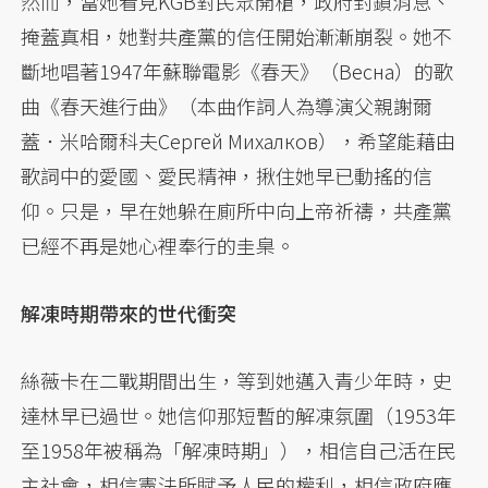
然而，當她看見KGB對民眾開槍，政府封鎖消息、
掩蓋真相，她對共產黨的信任開始漸漸崩裂。她不
斷地唱著1947年蘇聯電影《春天》（Весна）的歌
曲《春天進行曲》（本曲作詞人為導演父親謝爾
蓋．米哈爾科夫Сергей Михалков），希望能藉由
歌詞中的愛國、愛民精神，揪住她早已動搖的信
仰。只是，早在她躲在廁所中向上帝祈禱，共產黨
已經不再是她心裡奉行的圭臬。
解凍時期帶來的世代衝突
絲薇卡在二戰期間出生，等到她邁入青少年時，史
達林早已過世。她信仰那短暫的解凍氛圍（1953年
至1958年被稱為「解凍時期」），相信自己活在民
主社會，相信憲法所賦予人民的權利，相信政府應