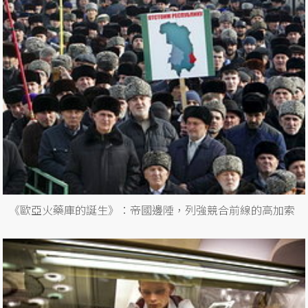
《歐亞火藥庫的誕生》：帝國邊陲，列強競合前線的高加索