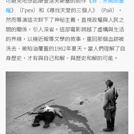
可避免地想起康查洛夫斯基的前作《
罪：米開朗基
羅
》（Грех）和《尋找天堂的三個人》（Рай），
然而導演這次卸下了神秘主義，直視政權與人民之
間的關係，引人深省。這部電影跨越了虛構與生活
的界線，以幾近報導文學的敘事，重回那個血跡被
洗去、被柏油覆蓋的1962年夏天。當人們理解了自
身歷史，才有與自己和解、與歷史和解的可能。