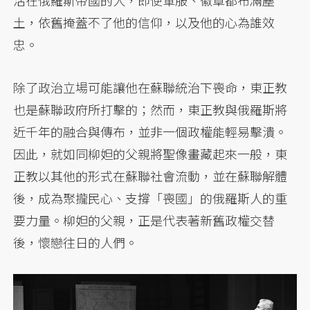
活在俄羅斯帝國的人，即便軍服、徽章都布滿塵
土，依舊掩蓋不了他的信仰，以及他的心為誰效
忠。
除了政治立場可能讓他在蘇聯統治下喪命，東正教
也是蘇聯政府所打擊的；然而，東正教與俄羅斯將
近千年的融合與傳布，並非一個政權能輕易擊潰。
因此，就如同柳妲的父親將聖像畫藏起來一般，東
正教以其他的形式在蘇聯社會流動，並在蘇聯解體
後，成為聚攏民心、支撐「喪國」的俄羅斯人的重
要力量。柳妲的父親，正是代表著新舊政權交替
後，懷戀往日的人們。