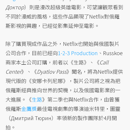
Доктор
）則是漫改超級英雄電影，可望讓觀眾看到
不同於漫威的風格，這些作品顯現了Netflix對俄羅
斯影視的興趣，已經從影集延伸至電影。
除了購買現成作品之外，Netflix也開始與俄國製片
公司合作，目前已經向
1-2-3 Production
、Russkoe
兩家本土公司訂購，前者以《生路》、《
Call
Center
》、《
Dyatlov Pass
》聞名，將為Netflix提供
現代版的《安娜卡列尼娜》，製片公司將之視為把
俄羅斯經典推向世界的契機，以及俄國電影業的一
大進展。《
生路
》第二季也與Netflix合作，由曾獲
俄羅斯
金鷹獎
最佳電視劇集的導演迪米特里・圖靈
（Дмитрий Тюрин）率領新的製作團隊於4月開
拍。