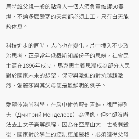
馬特維父親一般的點燈人一個人須負責維護50盞
燈，不論多麽嚴寒的天氣都必須上工，只有白天能
夠休息。
科技進步的同時，人心也在變化。片中插入不少政
治思考，正是當年俄羅斯知識份子的思辨，社會民
主黨在1896年成立，馬克思主義思潮成為部分人民
對於國家未來的想望，保守與激進的對抗越趨激
烈，愛麗莎與其父母便是最鮮明的例子。
愛麗莎崇尚科學，在房中偷偷解剖青蛙，視門得列
夫（Дмитрий Менделеев）為偶像，但她卻沒辦
法去上女子高等課程，因為在亞歷山大二世被刺殺
後，國家對於學生的控制更加嚴格，必須獲得父母