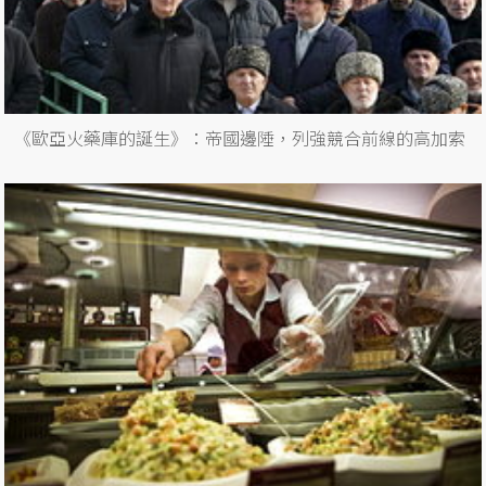
《歐亞火藥庫的誕生》：帝國邊陲，列強競合前線的高加索