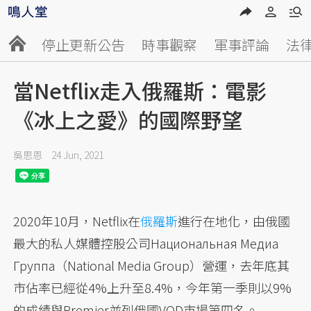
停止更新公告
時事觀察
軍事評論
法
當Netflix走入俄羅斯：電影
《冰上之愛》的國際野望
吳思恩
24 Jun, 2021
2020年10月，Netflix在
俄羅斯
進行在地化，由俄國
最大的私人媒體控股公司Национальная Медиа
Группа（National Media Group）營運，去年底其
市佔率已經從4%上升至8.4%，今年第一季則以9%
的成績與Premier並列俄國VOD市場第四名。