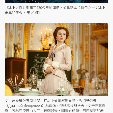
《冰上之愛》重建了130公尺的運河，並呈現本片特色之一：冰上
市集和舞會。 圖／IMDb
女主角愛麗莎崇尚科學，在房中偷偷解剖青蛙，視門得列夫
（Дмитрий Менделеев）為偶像，但她卻沒辦法去上女子高等課
程，因為在亞歷山大二世被刺殺後，國家對於學生的控制更加嚴