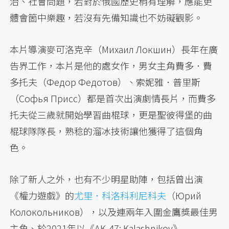
治、社會問題，若對於俄國歷史稍有理解，應能更
體會箇中樂趣，若沒有先備知識也不妨礙觀影。
本片導演麥可洛克辛（Михаил Локшин）長年在廣
告界工作，本片是他的處女作，男女主角費多．費
多托夫（Федор Федотов）、索妮雅．普里斯
（Софья Присс）都是首次出演劇情長片，而費多
托夫從三歲就開始學習曲棍球，更是聖彼得堡的曲
棍球隊隊長，熟稔的溜冰技術讓他獲得了這個角
色。
除了新人之外，也有不少明星助陣，包括曾出演
《權力遊戲》的
尤里．科洛科利尼科夫
（Юрий
Колокольников），以及連兩年入圍金鷹獎最佳男
主角、於2021年以《AK-47: Kalashnikov》