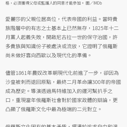
格，必須獲得父母或監護人的同意才能參加。 圖／IMDb
愛麗莎的父親位居高位，代表帝國的利益。當時貴
族階層中的有志之士基本上已然無存，1825年十二
月黨人起義失敗，開啟尼古拉一世的保守治國，許
多貴族與知識份子被處決或流放，它證明了俄羅斯
尚未做好靠向西歐以及現代化的準備。
儘管1861年農奴改革朝現代化前進了一步，卻因為
沙皇被刺而退回原點，最終二月革命讓300年的帝國
成為歷史。導演透過馬特維加入的運河幫扒手之
口，重現當年俄羅斯社會對於國家政體的辯論，更
凸顯了俄羅斯文化中最為極端的二元對立。
俄羅斯文化固有的基本矛盾，擺盪於追求自由和渴