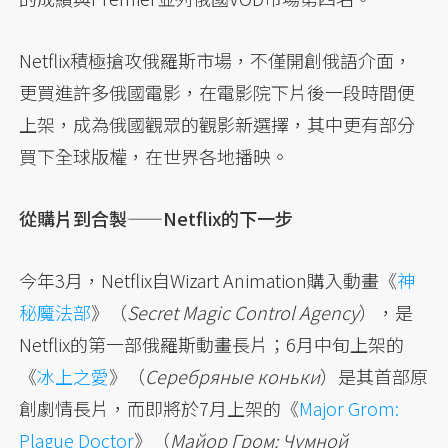
Netflix積極搶攻俄羅斯市場，不僅開創俄語介面，
更買進許多俄國電影，在電影院下片後一段時間便
上架，成為俄國觀眾的觀影新選擇，其中更有部分
買下全球版權，在世界各地播映。
從購片到合製——Netflix的下一步
今年3月，Netflix自Wizart Animation購入動畫《
神
秘魔法部
》（
Secret Magic Control Agency
），是
Netflix的第一部俄羅斯動畫長片；6月中旬上架的
《
冰上之愛
》（
Серебряные коньки
）是其首部原
創劇情長片，而即將於7月上架的《
Major Grom:
Plague Doctor
》（
Майор Гром: Чумной