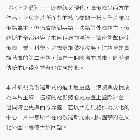
《冰上之愛》——既傳統又現代，既俄國又西方的
作品，正與本片所面對的核心問題一樣。全片雖以
俄語為主，但仍會聽到英語、法語等外國語言，俄
羅斯的帝都包容了來自世界的混流，這份衝擊促使
俄國工業、科學、思想更加積極發展，法語更是貴
族階層的第二母語，這是一個國際的城市，同時最
傳統的既得利益者也位居於此。
本片被視為俄羅斯式的迪士尼童話，浪漫與愛情成
為本片主線，這樣的電影勢必更易登上國際舞台，
但同時也更與西方靠攏，若以西方風格作為文化的
中心，片中無所不在的俄羅斯元素則試圖攀附在文
化外圍，等待世界回望。