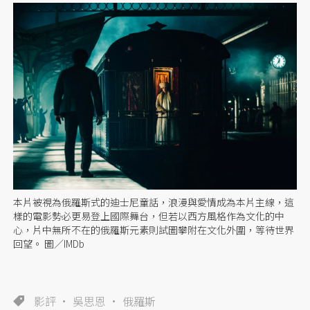
本片被視為俄羅斯式的迪士尼童話，浪漫與愛情成為本片主線，這
樣的電影勢必更易登上國際舞台，但若以西方風格作為文化的中
心，片中無所不在的俄羅斯元素則試圖攀附在文化外圍，等待世界
回望。 圖／IMDb
影評
吳思恩
俄羅斯