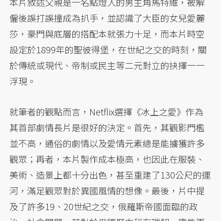
本片敘述父親是一名點燈人的男主角馬特維，被解
僱後誤打誤撞成為扒手，並認識了大臣的女兒愛麗
莎，豪門與底層的搭配本就張力十足，而本片時空
設定於1899年的聖彼得堡，在世紀之交的時刻，關
於傳統或現代、帝制或民主等二元對立的抉擇一一
浮現。
就筆者的觀點而言，Netflix選擇《冰上之愛》作為
其首部劇情長片是很好的決定。首先，其觀影門檻
並不高，通俗的劇情以及愛情元素總是能擄獲許多
觀眾；再者，本片製作成本極高，也因此在服裝、
美術、造景上都十分出色，甚至重建了130公尺的運
河，滿足觀眾對於異國風情的想像。最後，片中提
及了許多19、20世紀之交，俄羅斯帝國面臨的政