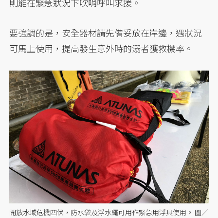
則能在緊急狀況下吹哨呼叫求援。
要強調的是，安全器材請先備妥放在岸邊，遇狀況
可馬上使用，提高發生意外時的溺者獲救機率。
開放水域危機四伏，防水袋及浮水繩可用作緊急用浮具使用。 圖／