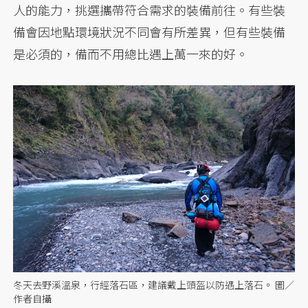
人的能力，挑選攜帶符合需求的裝備前往。有些裝
備會因地點環境狀況不同會有所差異，但有些裝備
是必須的，備而不用總比遇上萬一來的好。
冬天去野溪溫泉，行經落石區，建議戴上頭盔以防遇上落石。 圖／
作者自攝