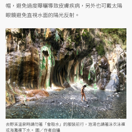
帽，避免過度曝曬導致皮膚疾病，另外也可戴太陽
眼鏡避免直視水面的陽光反射。
去野溪溫泉時請勿著「會吸水」的服裝前行，泡湯也請著泳衣泳褲
或海灘褲下水。 圖／作者自攝