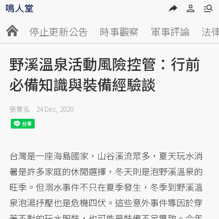
停止更新公告
時事觀察
軍事評論
法
野溪溫泉活動風險控管：行前
必備知識與裝備經驗談
張景泓
24 Dec, 2020
台灣是一座海島國家，山谷溪流眾多，夏天玩水消
暑是許多家庭的休閒選擇，冬天則是泡野溪溫泉的
旺季。但溺水事件不只在夏季發生，冬季到野溪溫
泉泡湯抒壓也是危機四伏。這些意外事件導因於穿
著不對的玩水服裝，也可能是裝備不足導致。今年