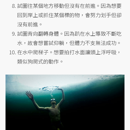
試圖往某個地方移動但沒有在前進。因為想要
回到岸上或抓住某個標的物，會努力划手但卻
沒有前進。
試圖背向翻轉身體。因為趴在水上導致不斷吃
水，故會想嘗試仰躺，但體力不支無法成功。
在水中爬梯子。想要拍打水面讓頭上浮呼吸，
類似狗爬式的動作。