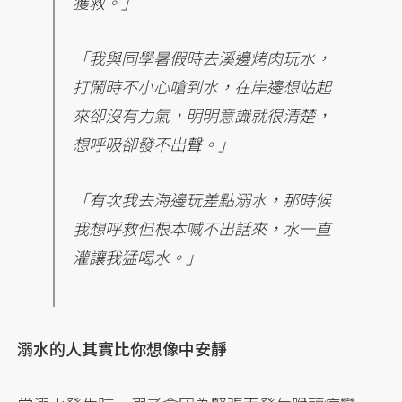
獲救。」
「我與同學暑假時去溪邊烤肉玩水，
打鬧時不小心嗆到水，在岸邊想站起
來卻沒有力氣，明明意識就很清楚，
想呼吸卻發不出聲。」
「有次我去海邊玩差點溺水，那時候
我想呼救但根本喊不出話來，水一直
灌讓我猛喝水。」
溺水的人其實比你想像中安靜