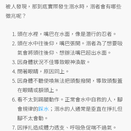
被人發現，那到底實際發生溺水時，溺者會有哪些
徵兆呢？
頭在水裡，嘴巴在水面，像是潛行的忍者。
頭在水中往後仰，嘴巴張開。溺者為了想要吸
氣會將頭往後仰、想辦法嘴巴超出水面。
因身體狀況不佳導致眼神渙散。
閉著眼睛，原因同上。
因身體不聽使喚無法把頭髮撥開，導致頭髮蓋
在眼睛或額頭上。
看不太到踢腿動作。正常會水中自救的人，腳
會規律的
踩水
；溺水的人通常是垂直在掙扎但
腳不太會動。
因掙扎造成體力透支、呼吸急促喘不過氣。