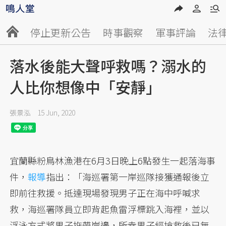
停止更新公告
時事觀察
軍事評論
法
落水後能大聲呼救嗎？溺水的
人比你想像中「安靜」
張景泓
15 Jun, 2020
宜蘭縣粉鳥林漁港在6月3日晚上6點發生一起落海事
件，
報導
指出：「海巡署第一岸巡隊接獲通報後立
即前往救援。抵達現場發現男子正在海中呼喊求
救，海巡署隊員立即背起魚雷浮標跳入海裡，並以
浮泳方式將男子拖帶岸邊，所幸男子經搶救後已無