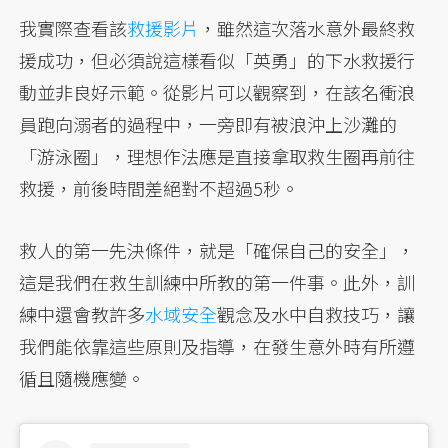
我實際查看該
救援影片
，雖然這次落水意外最終救
援成功，但必須說這樣看似「英勇」的下水救援行
動並非良好示範。從影片可以觀察到，在該名衝浪
員跑向溺者的過程中，一旁即有被浪沖上沙灘的
「游泳圈」，理想作法應是直接拿取救生圈再前往
救援，前後時間差絕對不超過5秒。
救人的第一先決條件，就是「確保自己的安全」，
這是我們在救生訓練中所教的第一件事。此外，訓
練中還會教許多
水域安全
觀念及水中自救技巧，讓
我們能依靠這些原則及指導，在發生意外時有所遵
循且隨機應變。