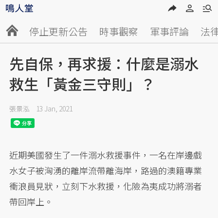
停止更新公告
時事觀察
軍事評論
法
先自保，再求援：什麼是溺水
救生「黃金三守則」？
張景泓
13 Jan, 2021
近期美國發生了一件溺水救援事件，一名在岸邊戲
水女子被洶湧的離岸流帶離海岸，路過的澳籍專業
衝浪員見狀，立刻下水救援，化險為夷成功將溺者
帶回岸上。