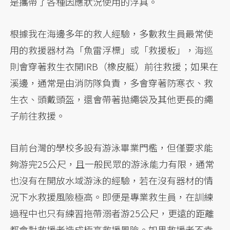
是攜帶了各種因應狀況使用的浮具。
根據我在海邊多年的救人經驗，多數救生員最常使
用的救援器材為「魚雷浮標」或「救援板」，海巡
則會穿著救生衣開IRB（橡皮艇）前往救援；如果在
溪邊，通常是由消防隊負責，多會穿著防寒衣、救
生衣、頭戴頭盔，還會帶著拋繩袋及其他更長的繩
子前往救援。
目前台灣的學校多設有游泳畢業門檻，但僅要求能
夠游完25公尺，且一般民眾的游泳能力有限，通常
也沒有在開放水域游泳的經驗，若在沒有器材的情
況下水救援風險極高。即便是專業救生員，在訓練
過程中也只有練習拖帶溺者游25公尺，更遠的距離
都會對救援者造成極高救援風險。如果救援者不幸